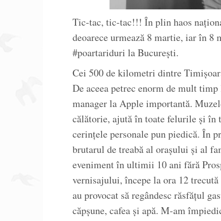
Tic-tac, tic-tac!!! În plin haos nați
deoarece urmează 8 martie, iar în 8 m
#poartariduri la București.
Cei 500 de kilometri dintre Timișoar
De aceea petrec enorm de mult timp l
manager la Apple importantă. Muzele
călătorie, ajută în toate felurile și î
cerințele personale pun piedică. În 
brutarul de treabă al orașului și al 
eveniment în ultimii 10 ani fără Pros
vernisajului, începe la ora 12 trecut
au provocat să regândesc răsfățul g
căpșune, cafea și apă. M-am împiedic