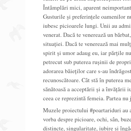
Întâmplări mici, aparent neimportant
Gusturile și preferințele oamenilor n
iubesc picioarele lungi. Unii au adm
venerat. Dacă te venerează un bărbat,
situației. Dacă te venerează mai mulți
spirit și umor adaug eu, iar părțile n
petrecut sub puterea rușinii de prop
adorarea băieților care s-au îndrăgo
recunoscătoare. Cât stă în puterea m
sănătoasă a acceptării și a învățării i
ceea ce reprezintă femeia. Partea nu j
Muzele proiectului #poartariduri au al
vorba despre picioare, ochi, sân, buze
distincte, singularitate, iubire și în