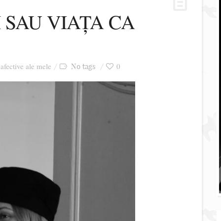
 SAU VIAȚA CA
 afective ale mele
0
No tags