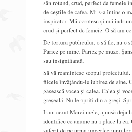
sân rotund, crud, perfect de femeie 
de ceștile de cafea. Mi s-a întins o 
inspirator. Mă ocrotesc și mă îndrum
crud și perfect de femeie. O să am ceș
De tortura publicului, o să fie, nu o 
Pariez pe mine. Pariez pe muze. Șans
sau insignifiantă.
Să vă reamintesc scopul proiectului. 
fiicele învățându-le iubirea de sine
găsească vocea și calea. Calea și voce
greșeală. Nu le opriți din a greși. Spri
I-am cerut Marei mele, ajunsă deja la
identifice ce anume nu-i place la ea.
suferit de pe urma imperfecțiunii lor.