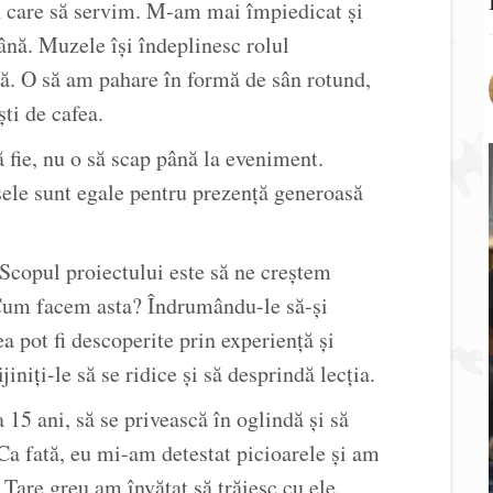
în care să servim. M-am mai împiedicat și
mână. Muzele își îndeplinesc rolul
ă. O să am pahare în formă de sân rotund,
ti de cafea.
să fie, nu o să scap până la eveniment.
ele sunt egale pentru prezență generoasă
Scopul proiectului este să ne creștem
. Cum facem asta? Îndrumându-le să-și
a pot fi descoperite prin experiență și
jiniți-le să se ridice și să desprindă lecția.
 15 ani, să se privească în oglindă și să
 Ca fată, eu mi-am detestat picioarele și am
 Tare greu am învățat să trăiesc cu ele.