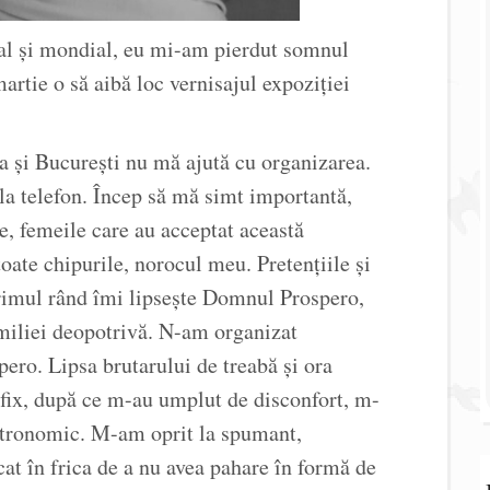
onal și mondial, eu mi-am pierdut somnul
artie o să aibă loc vernisajul expoziției
a și București nu mă ajută cu organizarea.
a telefon. Încep să mă simt importantă,
, femeile care au acceptat această
n toate chipurile, norocul meu. Pretențiile și
primul rând îmi lipsește Domnul Prospero,
familiei deopotrivă. N-am organizat
pero. Lipsa brutarului de treabă și ora
ă fix, după ce m-au umplut de disconfort, m-
astronomic. M-am oprit la spumant,
at în frica de a nu avea pahare în formă de