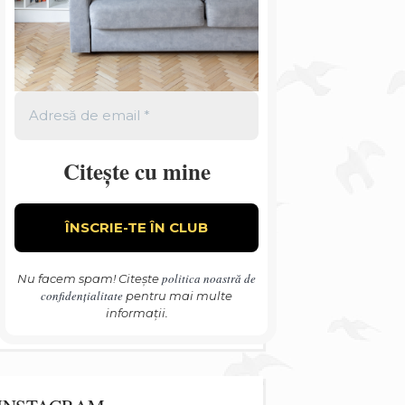
Citește cu mine
politica noastră de
Nu facem spam! Citește
confidențialitate
pentru mai multe
informații.