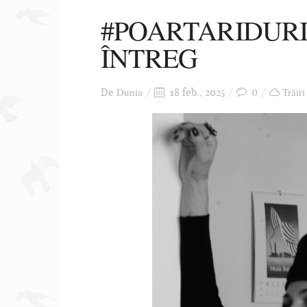
#POARTARIDURI
ÎNTREG
Dunia
0
Trăiri
De
18 feb., 2025