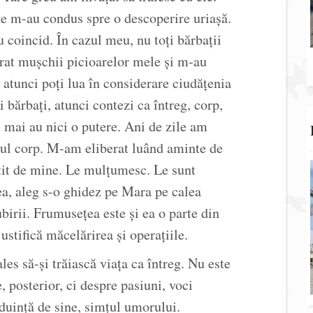
e m-au condus spre o descoperire uriașă.
u coincid. În cazul meu, nu toți bărbații
irat mușchii picioarelor mele și m-au
 atunci poți lua în considerare ciudățenia
 bărbați, atunci contezi ca întreg, corp,
u mai au nici o putere. Ani de zile am
riul corp. M-am eliberat luând aminte de
stit de mine. Le mulțumesc. Le sunt
ea, aleg s-o ghidez pe Mara pe calea
ubirii. Frumusețea este și ea o parte din
ustifică măcelărirea și operațiile.
es să-și trăiască viața ca întreg. Nu este
, posterior, ci despre pasiuni, voci
găduință de sine, simțul umorului.