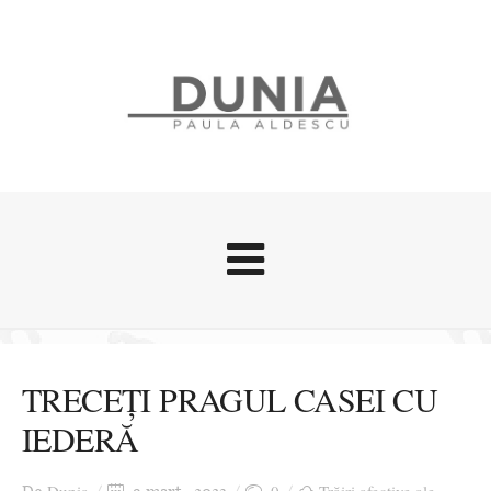
Evenimente
Stari afective
TRECEȚI PRAGUL CASEI CU
Zice Dunia
IEDERĂ
Călătorii
Cursuri povestite