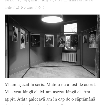
Dunia
0
Trăiri afective ale
De
9 mart., 2023
Ziua culorii
mele
0
No tags
M-am așezat la scris. Mateiu nu a fost de acord.
M-a vrut lângă el. M-am așezat lângă el. Am
ațipit. Atâta gâlceavă am în cap de o săptămână!