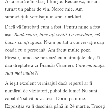
Asta seară e în sfârșit liniște. Recunosc, mi-am
turnat un pahar de vin. Noroc mie. Am
supraviețuit vernisajului #poartariduri.
Dacă vă întrebați cum a fost. Pentru mine a fost
așa:
Bună seara, bine ați venit! La revedere, mă
bucur că ați ajuns.
N-am purtat o conversație cap
coadă cu o persoană. Am făcut multe poze.
Firește, lumea se pozează cu maimuțele, deși îi
dau dreptate aici Biancăi Granieri.
Care maimuță,
sunt mai multe?!
A ieșit excelent vernisajul dacă reperul ar fi
numărul de vizitatori, puhoi de lume! Nu sunt
capabilă să vă povestesc. Dorm pe mine.
Expoziția va fi deschisă până în 24 martie. Treceți