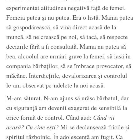
experimentat atitudinea negativă față de femei.
Femeia putea și nu putea. Era o listă. Mama putea
să gospodărească, să vină direct acasă de la
muncă, să ne crească pe noi, să tacă, să respecte
deciziile fără a fi consultată. Mama nu putea să
bea, alcoolul are urmări grave la femei, să iasă în
compania bărbaților, să se îmbrace provocator, să
măcăne. Interdicțiile, devalorizarea și controlul
le-am observat pe-ndelete la noi acasă.
M-am săturat. N-am ajuns să urăsc bărbatul, dar
cu siguranță am devenit exagerat de sensibilă la
orice formă de control. Când aud:
Când vii
acasă? Cu cine ești?
Mi se declanșează fricile și
spiritul războinic. În adolescență am fugit. Ca