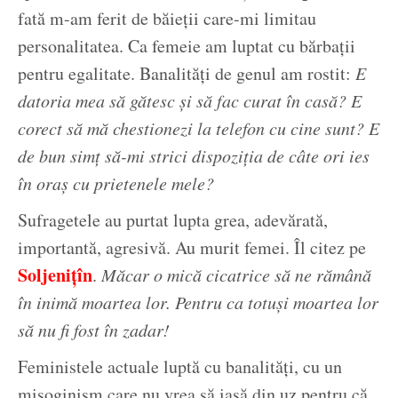
fată m-am ferit de băieții care-mi limitau
personalitatea. Ca femeie am luptat cu bărbații
pentru egalitate. Banalități de genul am rostit:
E
datoria mea să gătesc și să fac curat în casă? E
corect să mă chestionezi la telefon cu cine sunt? E
de bun simț să-mi strici dispoziția de câte ori ies
în oraș cu prietenele mele?
Sufragetele au purtat lupta grea, adevărată,
importantă, agresivă. Au murit femei. Îl citez pe
Soljenițîn
.
Măcar o mică cicatrice să ne rămână
în inimă moartea lor. Pentru ca totuși moartea lor
să nu fi fost în zadar!
Feministele actuale luptă cu banalități, cu un
misoginism care nu vrea să iasă din uz pentru că