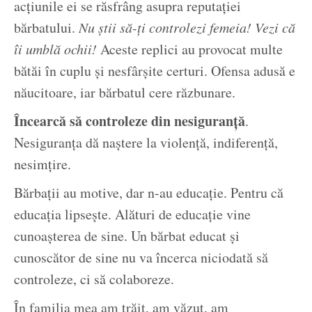
acțiunile ei se răsfrâng asupra reputației
bărbatului.
Nu știi să-ți controlezi femeia! Vezi că
îi umblă ochii!
Aceste replici au provocat multe
bătăi în cuplu și nesfârșite certuri. Ofensa adusă e
năucitoare, iar bărbatul cere răzbunare.
Încearcă să controleze din nesiguranță
.
Nesiguranța dă naștere la violență, indiferență,
nesimțire.
Bărbații au motive, dar n-au educație. Pentru că
educația lipsește. Alături de educație vine
cunoașterea de sine. Un bărbat educat și
cunoscător de sine nu va încerca niciodată să
controleze, ci să colaboreze.
În familia mea am trăit, am văzut, am