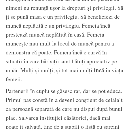
nimeni nu renunță ușor la drepturi și privilegii. Să
ți se pună masa e un privilegiu. Să beneficiezi de
muncă neplătită e un privilegiu. Femeia încă
prestează muncă neplătită în casă. Femeia
muncește mai mult la locul de muncă pentru a
demonstra că poate. Femeia încă e curvă în
situații în care bărbații sunt bătuți apreciativ pe
încă
umăr. Mulți și mulți, și tot mai mulți
în viața
femeii.
Partenerii în cuplu se găsesc rar, dar se pot educa.
Primul pas constă în a deveni conștient de celălalt
ca persoană separată de care nu dispui după bunul
plac. Salvarea instituției căsătoriei, dacă mai
poate fi salvată, ține de a stabili o listă cu sarcini