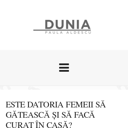
Evenimente
Stari afective
ESTE DATORIA FEMEII SĂ
Zice Dunia
GĂTEASCĂ ȘI SĂ FACĂ
Călătorii
CURAT ÎN CASĂ?
Cursuri povestite