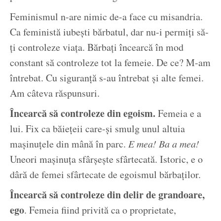
Feminismul n-are nimic de-a face cu misandria.
Ca feministă iubești bărbatul, dar nu-i permiți să-
ți controleze viața. Bărbați încearcă în mod
constant să controleze tot la femeie. De ce? M-am
întrebat. Cu siguranță s-au întrebat și alte femei.
Am câteva răspunsuri.
Încearcă să controleze din egoism.
Femeia e a
lui. Fix ca băiețeii care-și smulg unul altuia
mașinuțele din mână în parc.
E mea! Ba a mea!
Uneori mașinuța sfârșește sfârtecată. Istoric, e o
dâră de femei sfârtecate de egoismul bărbaților.
Încearcă să controleze din delir de grandoare,
ego
. Femeia fiind privită ca o proprietate,