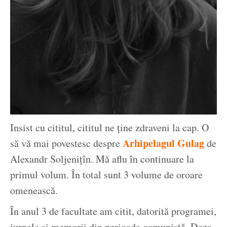
Insist cu cititul, cititul ne ține zdraveni la cap. O
Arhipelagul Gulag
să vă mai povestesc despre
de
Alexandr Soljenițîn. Mă aflu în continuare la
primul volum. În total sunt 3 volume de oroare
omenească.
În anul 3 de facultate am citit, datorită programei,
jurnale și memorii din perioada comunistă. Doza