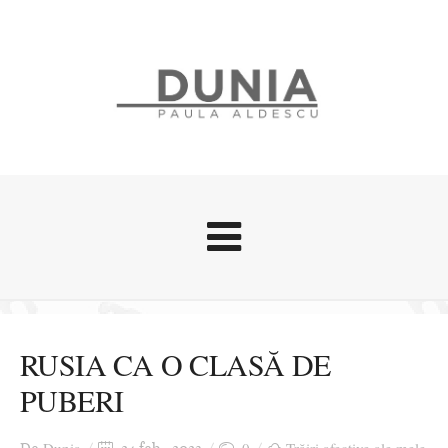
Evenimente
Stari afective
RUSIA CA O CLASĂ DE
Zice Dunia
PUBERI
Călătorii
Cursuri povestite