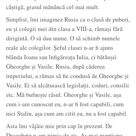
câștigă, grasul mănâncă cel mai mult.
Simplist, îmi imaginez Rusia ca o clasă de puberi,
eu și colegii mei din clasa a VIII-a, rămași fără
dirigintă. O să dau nume. O să schimb numele
reale ale colegilor. Șeful clasei n-ar fi ajuns
blânda Ioana sau înfigăreața Iulia, ci bătăușii
Gheorghe și Vasile. Rusia, după căderea
imperiului, a rămas să fie condusă de Gheorghe și
Vasile. Ei să alcătuiască legislații, coduri, consilii
etc. Mă bufnește râsul. Gheorghe și Vasile, așa
cum i-am cunoscut eu, n-ar fi fost capabili, cum
nici Stalin, așa cum am citit eu, nu a fost capabil.
Asta îmi vâjâie mie prin cap în prezent. De
Dragobete n-am nimic de zis. Aș mai menționa