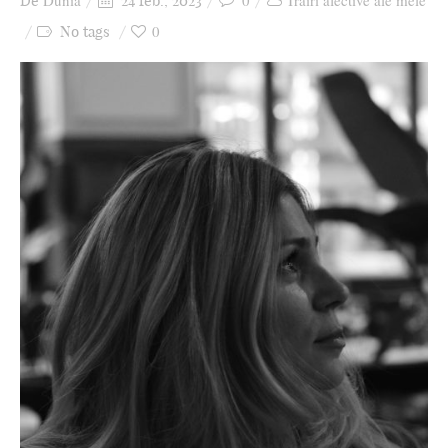
Dunia
0
Trăiri afective ale mele
De
24 feb., 2023
Ziua culorii
0
No tags