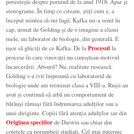
povestește despre pornind de la anul 1918. Apar și
stenograme. În timp ce citeam, știți cum e, a
început mintea să-mi fugă. Kafka mi-a venit în
cap, urmat de Golding și de o imagine a clasei
mele, un laborator de biologie, din generală. E
Procesul
ușor să ghiciți de ce Kafka. De la
la
procese în care vinovații nu cunoșteau motivul
încarcerării. Absurd? Nu, realitate rusească.
Golding s-a ivit împreună cu laboratorul de
biologie unde am terminat clasa a VIII-a. Rușii au
avut și continuă să aibă un comportament de
bătăuși rămași fără îndrumarea adulților sau a
unui diriginte. Copiii fără atenția adulților sar din
Originea speciilor
de Darwin sau chiar din
cotețele cu porumbeii studiați. Cel mai puternic