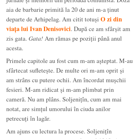
aia de barbarie primită la 20 de ani m-a ținut
O zi din
departe de Arhipelag. Am citit totuși
viața lui Ivan Denisovici
. După ce am sfârșit am
zis gata.
Gata!
Am rămas pe poziții până anul
acesta.
Primele capitole au fost cum m-am așteptat. M-au
sfârtecat sufletește. De multe ori m-am oprit și
am strâns cu putere ochii. Am încordat mușchii
fesieri. M-am ridicat și m-am plimbat prin
cameră. Nu am plâns. Soljenițîn, cum am mai
notat, are simțul umorului în ciuda anilor
petrecuți în lagăr.
Am ajuns cu lectura la procese. Soljenițîn