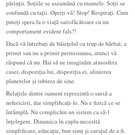
părinții. Soțiile se aseamănă cu mamele. Soții se
confundă cu tații. Opriți-vă! Stop! Respirați. Cum
puteți spera la o viață satisfăcătoare cu un
comportament evident fals?!
Dacă vă întrebați de băiețelul cu trup de bărbat, a
primit sau nu a primit permisiunea, atunci vă
răspund că nu. Hai să ne imaginăm atmosfera
casei, dispoziția lui, dispoziția ei, alinierea
planetelor și iubirea de sine.
Relațiile dintre oameni reprezintă o sursă a
nefericirii, dar simplificați-le. Nu e fizică ce se
întâmplă. Nu complicăm un sistem ca să-l
înțelegem. Dinamica în cuplu necesită
simplificare, educație, bun simț și curajul de a fi.