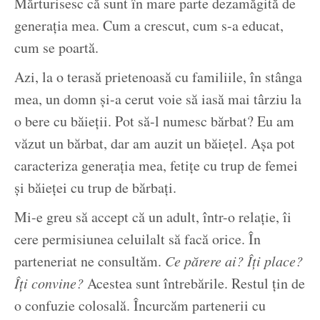
Mărturisesc că sunt în mare parte dezamăgită de
generația mea. Cum a crescut, cum s-a educat,
cum se poartă.
Azi, la o terasă prietenoasă cu familiile, în stânga
mea, un domn și-a cerut voie să iasă mai târziu la
o bere cu băieții. Pot să-l numesc bărbat? Eu am
văzut un bărbat, dar am auzit un băiețel. Așa pot
caracteriza generația mea, fetițe cu trup de femei
și băieței cu trup de bărbați.
Mi-e greu să accept că un adult, într-o relație, îi
cere permisiunea celuilalt să facă orice. În
parteneriat ne consultăm.
Ce părere ai? Îți place?
Îți convine?
Acestea sunt întrebările. Restul țin de
o confuzie colosală. Încurcăm partenerii cu