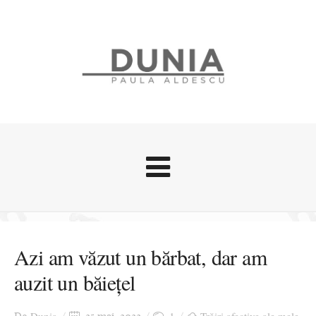
Evenimente
Stari afective
Azi am văzut un bărbat, dar am
Zice Dunia
auzit un băiețel
Călătorii
Cursuri povestite