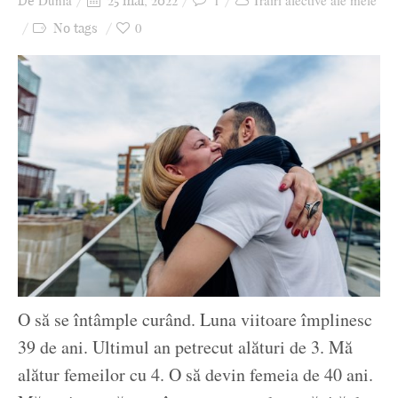
Dunia
1
Trăiri afective ale mele
De
25 mai, 2022
Ziua culorii
0
No tags
O să se întâmple curând. Luna viitoare împlinesc
39 de ani. Ultimul an petrecut alături de 3. Mă
alătur femeilor cu 4. O să devin femeia de 40 ani.