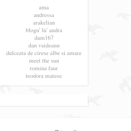
ama
andressa
arakelian
blogu' lu' andra
dam167
dan vaideanu
dulceata de cirese albe si amare
meet the sun
romina faur
teodora mateoc