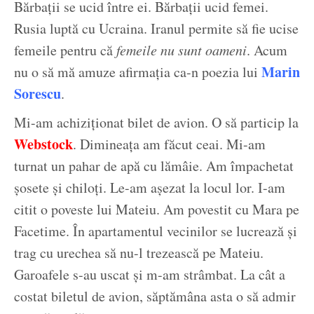
Bărbații se ucid între ei. Bărbații ucid femei.
Rusia luptă cu Ucraina. Iranul permite să fie ucise
femeile pentru că
femeile nu sunt oameni
. Acum
Marin
nu o să mă amuze afirmația ca-n poezia lui
Sorescu
.
Mi-am achiziționat bilet de avion. O să particip la
Webstock
. Dimineața am făcut ceai. Mi-am
turnat un pahar de apă cu lămâie. Am împachetat
șosete și chiloți. Le-am așezat la locul lor. I-am
citit o poveste lui Mateiu. Am povestit cu Mara pe
Facetime. În apartamentul vecinilor se lucrează și
trag cu urechea să nu-l trezească pe Mateiu.
Garoafele s-au uscat și m-am strâmbat. La cât a
costat biletul de avion, săptămâna asta o să admir