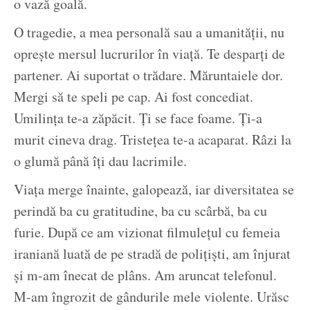
o vază goală.
O tragedie, a mea personală sau a umanității, nu
oprește mersul lucrurilor în viață. Te desparți de
partener. Ai suportat o trădare. Măruntaiele dor.
Mergi să te speli pe cap. Ai fost concediat.
Umilința te-a zăpăcit. Ți se face foame. Ți-a
murit cineva drag. Tristețea te-a acaparat. Râzi la
o glumă până îți dau lacrimile.
Viața merge înainte, galopează, iar diversitatea se
perindă ba cu gratitudine, ba cu scârbă, ba cu
furie. După ce am vizionat filmulețul cu femeia
iraniană luată de pe stradă de polițiști, am înjurat
și m-am înecat de plâns. Am aruncat telefonul.
M-am îngrozit de gândurile mele violente. Urăsc