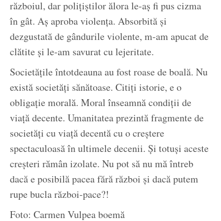
războiul, dar polițiștilor ălora le-aș fi pus cizma
în gât. Aș aproba violența. Absorbită și
dezgustată de gândurile violente, m-am apucat de
clătite și le-am savurat cu lejeritate.
Societățile întotdeauna au fost roase de boală. Nu
există societăți sănătoase. Citiți istorie, e o
obligație morală. Moral înseamnă condiții de
viață decente. Umanitatea prezintă fragmente de
societăți cu viață decentă cu o creștere
spectaculoasă în ultimele decenii. Și totuși aceste
creșteri rămân izolate. Nu pot să nu mă întreb
dacă e posibilă pacea fără război și dacă putem
rupe bucla război-pace?!
Foto: Carmen Vulpea boemă