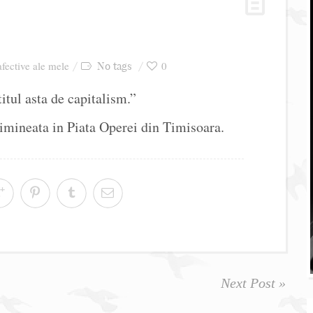
afective ale mele
0
No tags
tul asta de capitalism.”
dimineata in Piata Operei din Timisoara.
Next Post »