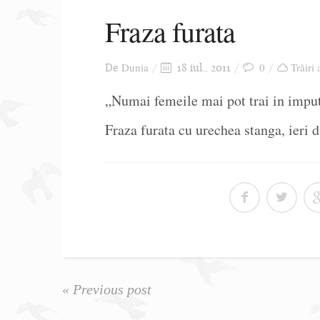
Fraza furata
Dunia
0
Trăiri 
De
18 iul., 2011
„Numai femeile mai pot trai in imputi
Fraza furata cu urechea stanga, ieri 
« Previous post