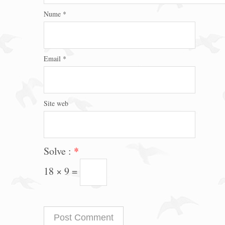
Nume
*
Email
*
Site web
Solve :
*
18 × 9 =