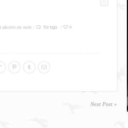
ri afective ale mele
0
No tags
Next Post »