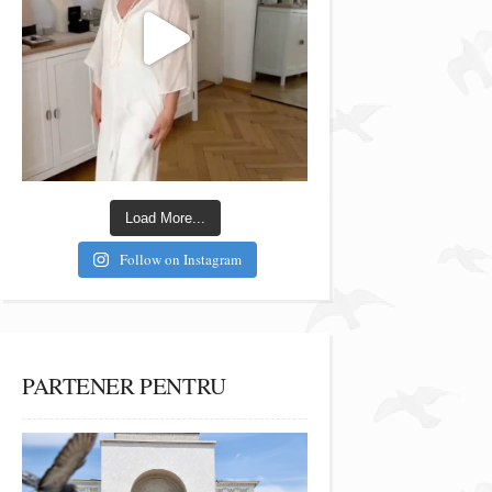
Load More...
Follow on Instagram
PARTENER PENTRU