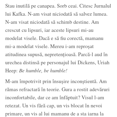
Stau inutilă pe canapea. Sorb ceai. Citesc Jurnalul
lui Kafka. N-am visat niciodată să salvez lumea.
N-am visat niciodată să schimb destine. Am
crescut cu lipsuri, iar aceste lipsuri mi-au
modelat visele. Dacă e să fiu corectă, mamanu
mi-a modelat visele. Mereu i-am reproșat
atitudinea supusă, nepretențioasă. Parcă-l aud în
urechea distinsă pe personajul lui Dickens, Uriah
Heep:
Be humble, be humble!
M-am împotrivit prin însușire inconștientă. Am
rămas refractară în teorie. Gura a rostit adevăruri
inconfortabile, dar ce am înfăptuit? Visul l-am
retezat. Un vis fără cap, un vis blocat în nevoi
primare, un vis al lui mamanu de a sta iarna la