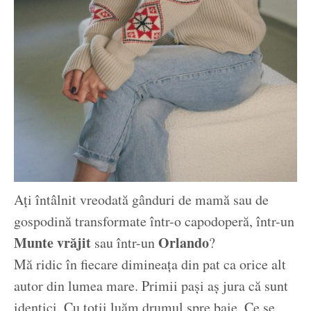
Ați întâlnit vreodată gânduri de mamă sau de
gospodină transformate într-o capodoperă, într-un
Munte vrăjit
Orlando
sau într-un
?
Mă ridic în fiecare dimineața din pat ca orice alt
autor din lumea mare. Primii pași aș jura că sunt
identici. Cu toții luăm drumul spre baie. Ce se