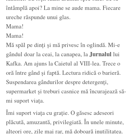
întâmplă apoi? La mine se aude mama. Fiecare
ureche răspunde unui glas.
Mama!
Mama!
Mă spăl pe dinți și mă privesc în oglindă. Mi-e
Jurnalul
gândul doar la ceai, la canapea, la
lui
Kafka. Am ajuns la Caietul al VIII-lea. Trece o
oră între gând și faptă. Lectura ridică o barieră.
Suspendarea gândurilor despre detergenți,
supermarket și treburi casnice mă încurajează să-
mi suport viața.
Îmi suport viața cu grație. O găsesc adeseori
plăcută, amuzantă, privilegiată. În unele minute,
alteori ore, zile mai rar, mă doboară inutilitatea.