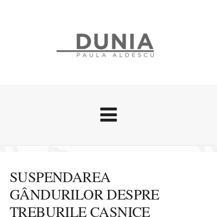
Evenimente
Stari afective
SUSPENDAREA
Zice Dunia
GÂNDURILOR DESPRE
Călătorii
TREBURILE CASNICE
Cursuri povestite