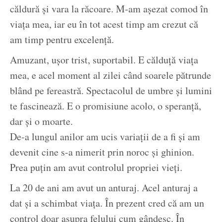
căldură și vara la răcoare. M-am așezat comod în
viața mea, iar eu în tot acest timp am crezut că
am timp pentru excelență.
Amuzant, ușor trist, suportabil. E călduță viața
mea, e acel moment al zilei când soarele pătrunde
blând pe fereastră. Spectacolul de umbre și lumini
te fascinează. E o promisiune acolo, o speranță,
dar și o moarte.
De-a lungul anilor am ucis variații de a fi și am
devenit cine s-a nimerit prin noroc și ghinion.
Prea puțin am avut controlul propriei vieți.
La 20 de ani am avut un anturaj. Acel anturaj a
dat și a schimbat viața. În prezent cred că am un
control doar asupra felului cum gândesc. În