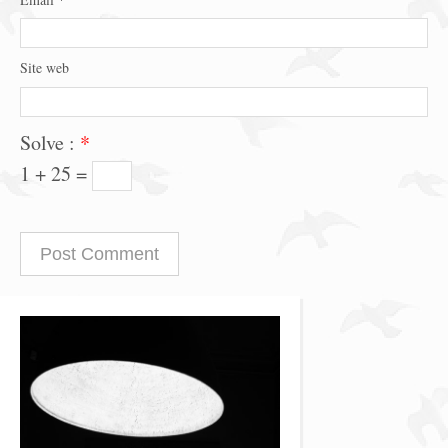
Site web
Solve :
*
1 + 25 =