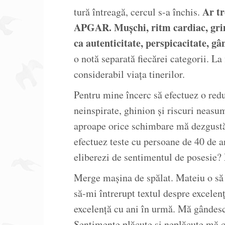
Ar tr
tură întreagă, cercul s-a închis.
APGAR. Mușchi, ritm cardiac, grimas
ca autenticitate, perspicacitate, gân
o notă separată fiecărei categorii. La
considerabil viața tinerilor.
Pentru mine încerc să efectuez o redu
neinspirate, ghinion și riscuri neasu
aproape orice schimbare mă dezgustă
efectuez teste cu persoane de 40 de a
eliberezi de sentimentul de posesie? 
Merge mașina de spălat. Mateiu o să 
să-mi întrerupt textul despre excelen
excelență cu ani în urmă. Mă gândesc
Sentimente plăcute și neplăcute mă cu