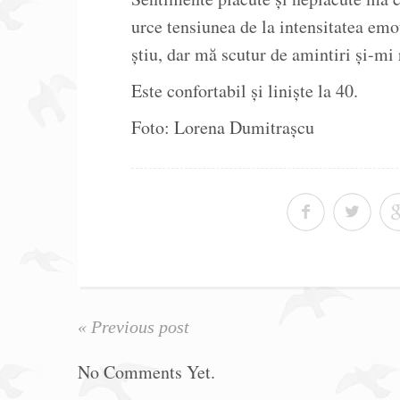
urce tensiunea de la intensitatea emoț
știu, dar mă scutur de amintiri și-mi r
Este confortabil și liniște la 40.
Foto: Lorena Dumitrașcu
« Previous post
No Comments Yet.