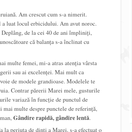
ruiană. Am crescut cum s-a nimerit.
l a luat locul erbicidului. Am avut noroc.
Deplâng, de la cei 40 de ani împliniți,
cunoscătoare că balanța s-a înclinat cu
ai multe femei, mi-a atras atenția vârsta
gerii sau ai excelenței. Mai mult ca
nevoie de modele grandioase. Modelele te
ruia. Contrar părerii Marei mele, gusturile
urile variază în funcție de punctul de
ți mai multe despre punctele de referință,
Gândire rapidă, gândire lentă
neman,
.
a la periuța de dinți a Marei, s-a efectuat o