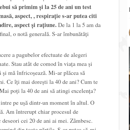
ebui să primim și la 25 de ani un test
ă, aspect, , respirație s-ar putea citi
dire, aspect și rațiune.
De la 1 la 5 am da
 final, o notă generală. S-ar îmbunătăți
cere a pagubelor efectuate de alegeri
mate. Stau atât de comod în viața mea și
 și mă înfricoșează. Mi-ar plăcea să
ni. Ce îți mai dorești la 40 de ani? Cum te
Mai poți la 40 de ani să atingi excelența?
intre pe ușă dintr-un moment în altul. O
ță. Am întrerupt chiar procesul de
 deseori cei 20 de ani ai mei. Zâmbesc.
prind din toate părțile. S-ar putea să-mi