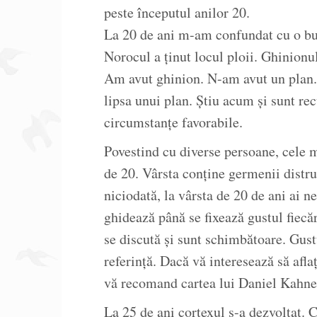
peste începutul anilor 20.
La 20 de ani m-am confundat cu o bu
Norocul a ținut locul ploii. Ghinionu
Am avut ghinion. N-am avut un plan. 
lipsa unui plan. Știu acum și sunt re
circumstanțe favorabile.
Povestind cu diverse persoane, cele m
de 20. Vârsta conține germenii distru
niciodată, la vârsta de 20 de ani ai 
ghidează până se fixează gustul fiecă
se discută și sunt schimbătoare. Gust
referință. Dacă vă interesează să afla
vă recomand cartea lui Daniel Kah
La 25 de ani cortexul s-a dezvoltat. C