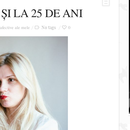
ȘI LA 25 DE ANI
 afective ale mele
0
No tags