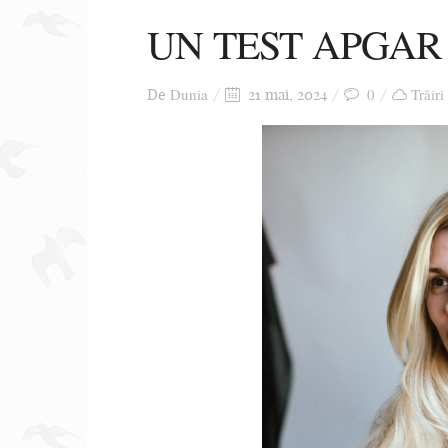
UN TEST APGAR 
Dunia
0
Trăiri
De
21 mai, 2024