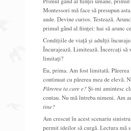
Primul gând al ființei umane, primu
Montessori mă face să presupun asta
aude. Devine curios. Testează. Aruncă
primul gând al ființei: hai să arunc c
Condițiile de viață și adulții încuraj
Încurajează. Limitează. Încercați să v
limitați?
Eu, prima. Am fost limitată. Părerea 
continuat cu părerea mea de elevă. N
Părerea ta care e?
Și-mi amintesc cla
contau. Nu mă întreba nimeni. Am au
tine?
Am crescut în acest scenariu sinistru.
permit ideilor să curgă. Lectura mă 