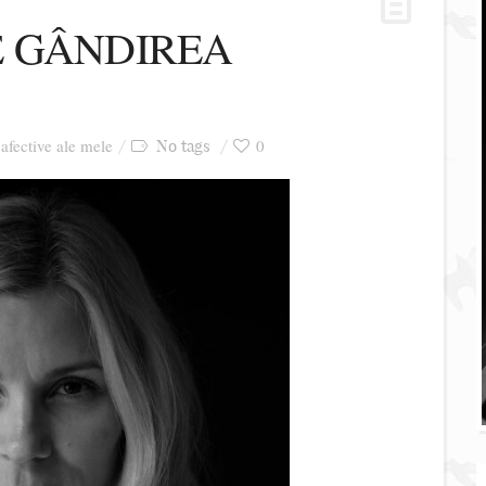
E GÂNDIREA
 afective ale mele
0
No tags