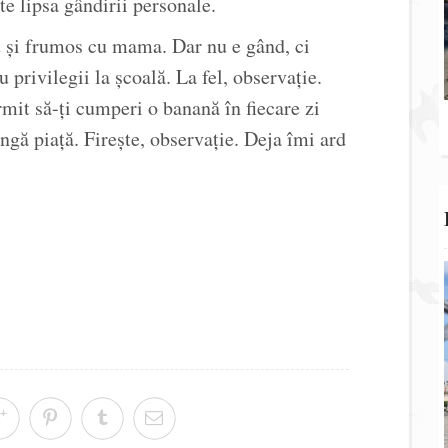
e lipsa gândirii personale.
t și frumos cu mama. Dar nu e gând, ci
 privilegii la școală. La fel, observație.
mit să-ți cumperi o banană în fiecare zi
ângă piață. Firește, observație. Deja îmi ard