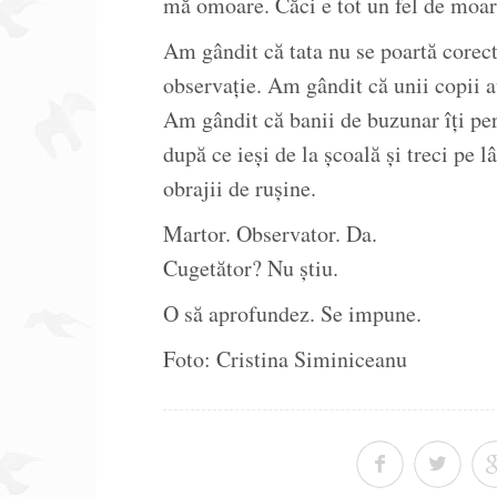
mă omoare. Căci e tot un fel de moart
Am gândit că tata nu se poartă corec
observație. Am gândit că unii copii au
Am gândit că banii de buzunar îți per
după ce ieși de la școală și treci pe l
obrajii de rușine.
Martor. Observator. Da.
Cugetător? Nu știu.
O să aprofundez. Se impune.
Foto: Cristina Siminiceanu