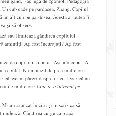
l meu gând, l-aș lega de zgomot. Pedagogia
. Un cub cade pe pardosea. Zbang. Copilul
 un alt cub pe pardosea. Acesta ar putea fi
eva și să observ.
ează sau limitează gândirea copilului.
ă amintiți. Ați fost încurajați? Ați fost
mea de copil nu a contat. Așa a început. A
u a contat. N-am auzit de prea multe ori:
r că aveam păreri despre orice. Doar că nu
zit de multe ori:
Cine te-a întrebat pe
 M-am aruncat în citit și în scris ca să
stimulează. Gândirea curge ca o apă