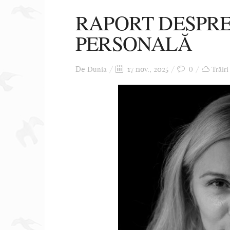
RAPORT DESPR
PERSONALĂ
Dunia
0
Trăiri
De
17 nov., 2025