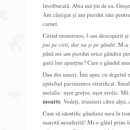
învolburată. Abia mă țin de ea. Greș
Am câștigat și am pierdut idei pentru
carnet.
Citind monstruos, l-am descoperit ș
pui pe citit, dar nu și pe gândit
. M-a 
până mi-am pierdut orice gândire per
gură îmi aparține? Care e gândul me
Dau din umeri. Îmi apuc cu degetul ma
epiteliul pavimentos stratificat. Smul
metalic: ușor grețos, ușor erotic. Mă
moarte
. Vedeți, trimiteri către alții,
Cum să identific gândirea mea în toa
marotă nesuferită! Mi-e gâtul prins î