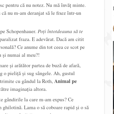
esc pentru că nu notez. Nu mă învăț minte.
 că nu m-am deranjat să le fixez într-un
i pe Schopenhauer.
Poți întotdeauna să te
paralizat fraza. E adevărat. Dacă am citit
sonală? Ce anume din tot ceea ce scot pe
u și numai al meu?!
re și arătător partea de buză de afară,
g o pieliță și sug sângele. Ah, gustul
Animal pe
 trimite cu gândul la Roth,
 către imaginația altora.
te gândirile la care m-am expus? Ce
n ghilotină. Lama o să coboare rapid și o să