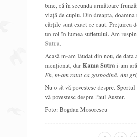
bine, că în secunda următoare frunzăr
viață de cuplu. Din dreapta, doamna 
cărțile sunt exact ce caut. Prețuirea 
un rol în lumea sufletului. Am resp
Sutra
.
Acasă m-am lăudat din nou, de data 
Kama Sutra
menționat, dar
i-am ară
Eh, m-am ratat ca gospodină. Am grij
Nu o să vă povestesc despre. Sportul 
vă povestesc despre Paul Auster.
Foto: Bogdan Mosorescu