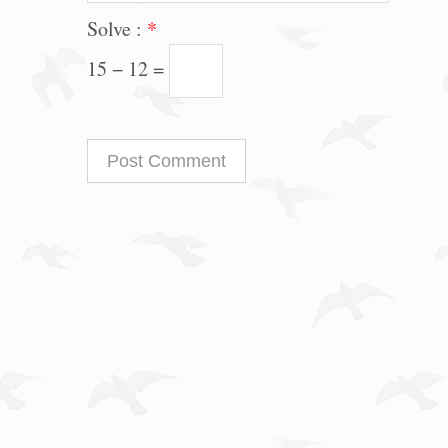
Solve :
*
15 − 12 =