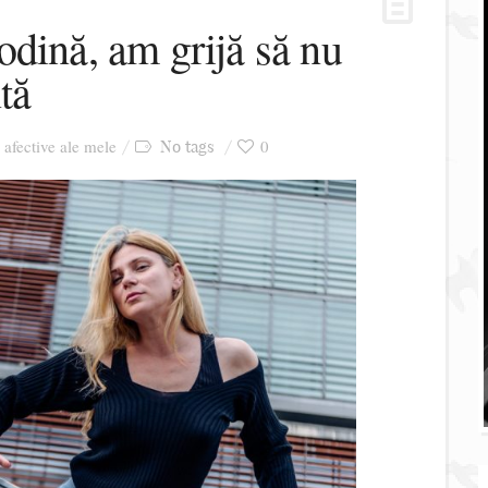
dină, am grijă să nu
tă
i afective ale mele
0
No tags