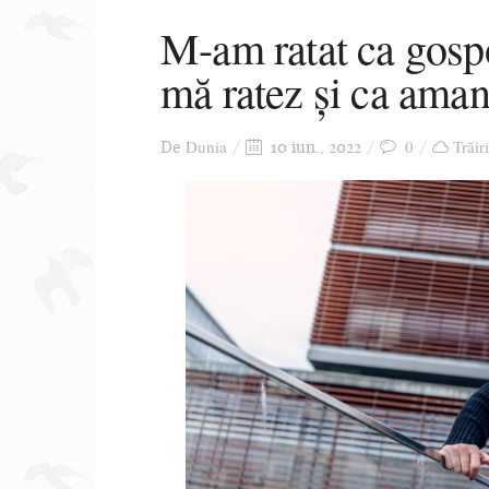
M-am ratat ca gospo
mă ratez și ca aman
Dunia
0
Trăir
De
10 iun., 2022