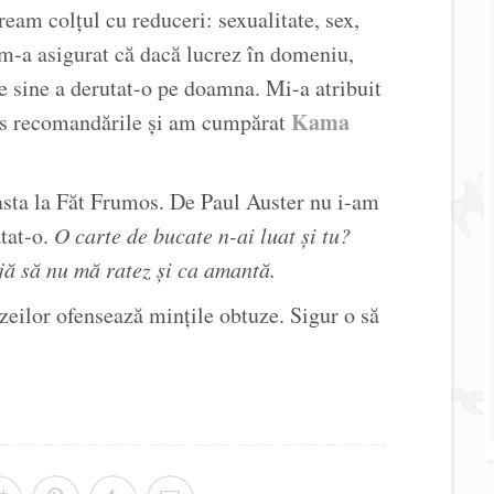
eam colțul cu reduceri: sexualitate, sex,
m-a asigurat că dacă lucrez în domeniu,
de sine a derutat-o pe doamna. Mi-a atribuit
Kama
ins recomandările și am cumpărat
asta la Făt Frumos. De Paul Auster nu i-am
tat-o.
O carte de bucate n-ai luat și tu?
ă să nu mă ratez și ca amantă.
zeilor ofensează mințile obtuze. Sigur o să