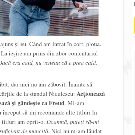
uns și eu. Când am intrat în cort, ploua.
 La ieșire am prins din zbor comentariul
Dacă era cald, nu veneau că e prea cald.
it, dar nici nu am zăbovit. Înainte să
Acționează
 cărțile de la standul Niculescu:
ează și gândește ca Freud
. Mi-am
 început să-mi recomande alte titluri în
titluri am oprit-o.
Doamnă, puteți să-mi
suficient de muncită.
Nici nu m-am lăudat