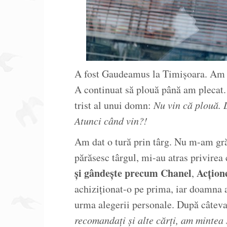
A fost Gaudeamus la Timișoara. Am aj
A continuat să plouă până am plecat.
trist al unui domn:
Nu vin că plouă. 
Atunci când vin?!
Am dat o tură prin târg. Nu m-am grăb
părăsesc târgul, mi-au atras privirea
și gândește precum Chanel
Acțion
,
achiziționat-o pe prima, iar doamna a
urma alegerii personale. După câteva 
recomandați și alte cărți, am mintea 