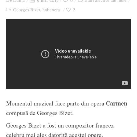
Dunia
0
Trăiri afective ale mele
De
9 iul., 2015
Ziua culorii
Georges Bizet
habanera
2
,
Carmen
Momentul muzical face parte din opera
compusă de Georges Bizet.
Georges Bizet a fost un compozitor francez
celebru mai ales datorită acestei opere.