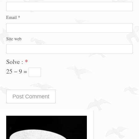
Email
*
Site web
Solve :
*
25 − 9 =