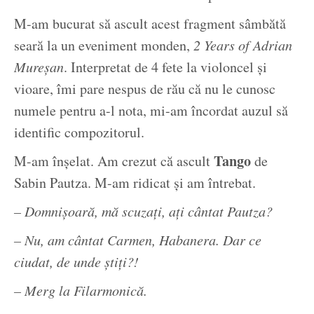
M-am bucurat să ascult acest fragment sâmbătă
seară la un eveniment monden,
2 Years of Adrian
Mureșan
. Interpretat de 4 fete la violoncel și
vioare, îmi pare nespus de rău că nu le cunosc
numele pentru a-l nota, mi-am încordat auzul să
identific compozitorul.
Tango
M-am înșelat. Am crezut că ascult
de
Sabin Pautza. M-am ridicat și am întrebat.
– Domnișoară, mă scuzați, ați cântat Pautza?
– Nu, am cântat Carmen, Habanera. Dar ce
ciudat, de unde știți?!
– Merg la Filarmonică.