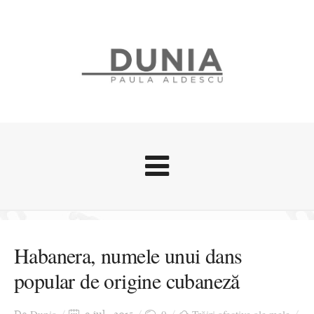
Evenimente
Stari afective
Habanera, numele unui dans
Zice Dunia
popular de origine cubaneză
Călătorii
Cursuri povestite