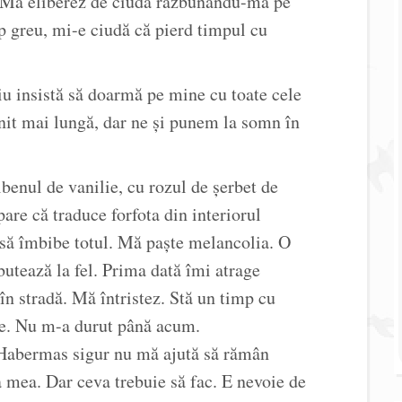
. Mă eliberez de ciudă răzbunându-mă pe
ep greu, mi-e ciudă că pierd timpul cu
iu insistă să doarmă pe mine cu toate cele
it mai lungă, dar ne și punem la somn în
lbenul de vanilie, cu rozul de șerbet de
pare că traduce forfota din interiorul
 să îmbibe totul. Mă paște melancolia. O
butează la fel. Prima dată îmi atrage
 în stradă. Mă întristez. Stă un timp cu
re. Nu m-a durut până acum.
Habermas sigur nu mă ajută să rămân
 mea. Dar ceva trebuie să fac. E nevoie de