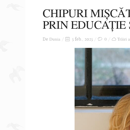
CHIPURI MIȘCĂ
PRIN EDUCAȚIE
Dunia
0
Trăiri 
De
5 feb., 2025