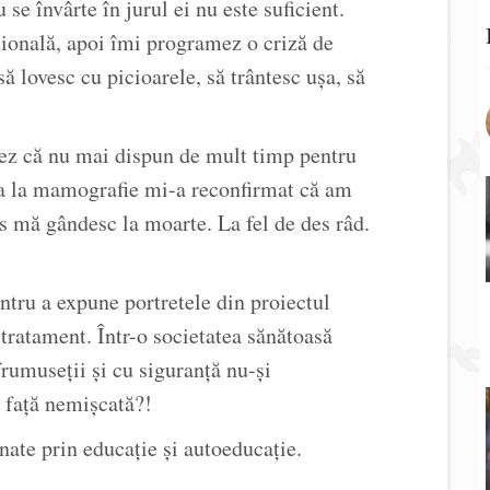
se învârte în jurul ei nu este suficient.
ională, apoi îmi programez o criză de
să lovesc cu picioarele, să trântesc ușa, să
izez că nu mai dispun de mult timp pentru
a la mamografie mi-a reconfirmat că am
es mă gândesc la moarte. La fel de des râd.
ntru a expune portretele din proiectul
 tratament. Într-o societatea sănătoasă
rumuseții și cu siguranță nu-și
o față nemișcată?!
nate prin educație și autoeducație.