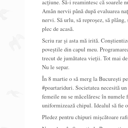
acțiune. Să-i reamintesc că soarele nu 
Amân nervii până după evaluarea naț
nervi. Să urlu, să reproșez, să plâng, 
plec de acasă.
Scriu rar și asta mă irită. Conștient
poveștile din capul meu. Programare
trecut de jumătatea vieții. Tot mai d
Nu le separ.
În 8 martie o să merg la București pe
#poartariduri. Societatea necesită un
femeile nu se măcelăresc în numele f
uniformizează chipul. Idealul să fie 
Pledez pentru chipuri mișcătoare rafi