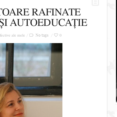
TOARE RAFINATE
 ȘI AUTOEDUCAȚIE
afective ale mele
0
No tags