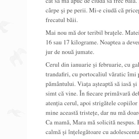
cât să mă apuc de ciudă să frec baia
cârpe și pe perii. Mi-e ciudă că pric
frecatul băii.
Mai nou mă dor teribil brațele. Mate
16 sau 17 kilograme. Noaptea a deven
jur de nouă jumate.
Cerul din ianuarie și februarie, cu ga
trandafiri, cu portocaliul văratic îmi 
pământului. Viața așteaptă să iasă și
simt că vine. În fiecare primăvară de
atenția cerul, apoi strigătele copiilor
mine această tristețe, dar nu mă doa
Ca mamă, Mara mă solicită nespus. 
calmă și înțelegătoare cu adolescenta