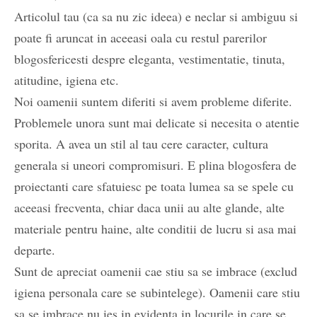
Articolul tau (ca sa nu zic ideea) e neclar si ambiguu si
poate fi aruncat in aceeasi oala cu restul parerilor
blogosfericesti despre eleganta, vestimentatie, tinuta,
atitudine, igiena etc.
Noi oamenii suntem diferiti si avem probleme diferite.
Problemele unora sunt mai delicate si necesita o atentie
sporita. A avea un stil al tau cere caracter, cultura
generala si uneori compromisuri. E plina blogosfera de
proiectanti care sfatuiesc pe toata lumea sa se spele cu
aceeasi frecventa, chiar daca unii au alte glande, alte
materiale pentru haine, alte conditii de lucru si asa mai
departe.
Sunt de apreciat oamenii cae stiu sa se imbrace (exclud
igiena personala care se subintelege). Oamenii care stiu
sa se imbrace nu ies in evidenta in locurile in care se