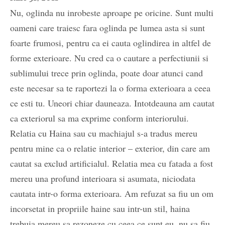
Nu, oglinda nu inrobeste aproape pe oricine. Sunt multi
oameni care traiesc fara oglinda pe lumea asta si sunt
foarte frumosi, pentru ca ei cauta oglindirea in altfel de
forme exterioare. Nu cred ca o cautare a perfectiunii si
sublimului trece prin oglinda, poate doar atunci cand
este necesar sa te raportezi la o forma exterioara a ceea
ce esti tu. Uneori chiar dauneaza. Intotdeauna am cautat
ca exteriorul sa ma exprime conform interiorului.
Relatia cu Haina sau cu machiajul s-a tradus mereu
pentru mine ca o relatie interior – exterior, din care am
cautat sa exclud artificialul. Relatia mea cu fatada a fost
mereu una profund interioara si asumata, niciodata
cautata intr-o forma exterioara. Am refuzat sa fiu un om
incorsetat in propriile haine sau intr-un stil, haina
trebuia mereu sa rezoneze cu ceea ce sunt eu, nu sa fiu