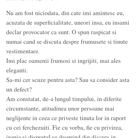
Ziua culorii
Nu am fost niciodata, din cate imi amintesc eu,
acuzata de superficialitate, uneori insa, eu insami
declar provocator ca sunt. O spun raspicat si
numai cand se discuta despre frumusete si tinute
vestimentare.
Imi plac oamenii frumosi si ingrijiti, mai ales
eleganti.
Sa-mi cer scuze pentru asta? Sau sa consider asta
un defect?
Am constatat, de-a lungul timpului, in diferite
circumstante, atitudinea unor persoane mai
neglijente in ceea ce priveste tinuta lor in raport
cu cei ferchezuiti. Fie cu vorba, fie cu privirea,
ironia si dispretul se desprind din discurs in