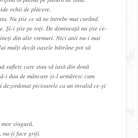
ide ochii de plăcere.
ta. Nu știe ce să ne întrebe mai curând.
. Și-i știe pe toți. De dimineață nu știe ce-
mineți din alte vremuri. Nici anii nu-i mai
Mai mulți decât oasele bătrâne pot să
ă suflete care stau să iasă din două
să-i dau de mâncare și-l urmăresc cum
i dezordonat picioarele ca un invalid ce-și
ă mor singură.
nu-ți face griji.