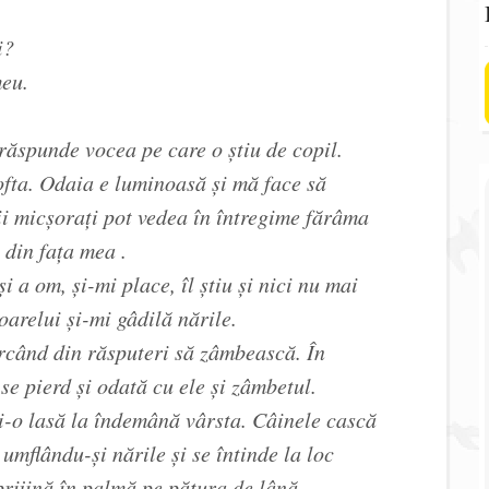
i?
meu.
 răspunde vocea pe care o știu de copil.
ofta. Odaia e luminoasă și mă face să
ii micșorați pot vedea în întregime fărâma
 din fața mea .
 a om, și-mi place, îl știu și nici nu mai
oarelui și-mi gâdilă nările.
rcând din răsputeri să zâmbească. În
se pierd și odată cu ele și zâmbetul.
i-o lasă la îndemână vârsta. Câinele cască
 umflându-și nările și se întinde la loc
prijină în palmă pe pătura de lână.