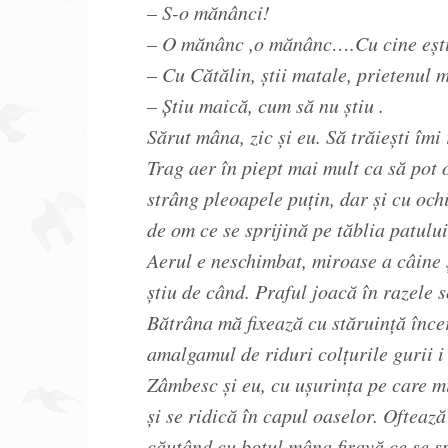
– S-o mănânci!
– O mănânc ,o mănânc….Cu cine eșt
– Cu Cătălin, știi matale, prietenul 
– Știu maică, cum să nu știu .
Sărut mâna, zic și eu. Să trăiești îmi
Trag aer în piept mai mult ca să pot 
strâng pleoapele puțin, dar și cu och
de om ce se sprijină pe tăblia patului
Aerul e neschimbat, miroase a câine și
știu de când. Praful joacă în razele s
Bătrâna mă fixează cu stăruință înce
amalgamul de riduri colțurile gurii i 
Zâmbesc și eu, cu ușurința pe care m
și se ridică în capul oaselor. Oftează
căutând cu botul mâna firavă ce se s