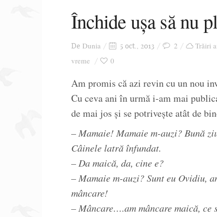
Închide ușa să nu p
Dunia
2
Trăiri 
De
5 oct., 2013
vreme
0
Am promis că azi revin cu un nou invi
Cu ceva ani în urmă i-am mai public
de mai jos și se potrivește atât de bi
– Mamaie! Mamaie m-auzi? Bună zi
Câinele latră înfundat.
– Da maică, da, cine e?
– Mamaie m-auzi? Sunt eu Ovidiu, am
mâncare!
– Mâncare….am mâncare maică, ce să