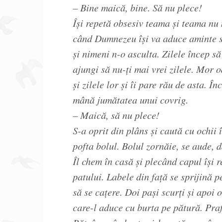
– Bine maică, bine. Să nu plece!
Își repetă obsesiv teama și teama nu 
când Dumnezeu își va aduce aminte s-
și nimeni n-o asculta. Zilele încep s
ajungi să nu-ți mai vrei zilele. Mor o
și zilele lor și îi pare rău de asta. Î
mână jumătatea unui covrig.
– Maică, să nu plece!
S-a oprit din plâns și caută cu ochii 
pofta bolul. Bolul zornăie, se aude, 
Îl chem în casă și plecând capul își
patului. Labele din față se sprijină p
să se cațere. Doi pași scurți și apoi 
care-l aduce cu burta pe pătură. Praf