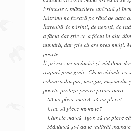
Primește o mângâiere apăsată și înch
Bătrâna ne fixează pe rând de data as
Întreabă de părinți, de nepoți, de rude
a făcut dar știe ce-a făcut în alte di
numără, dar știe că are prea mulți. 
poarte.
Îi privesc pe amândoi și văd doar dou
trupuri prea grele. Chem câinele ca 
coboară din pat, nesigur, mișcându-ș
poartă proteza pentru prima oară.
– Să nu plece maică, să nu plece!
– Cine să plece mamaie?
– Câinele maică, Igor, să nu plece c
– Mănâncă și-l aduc îndărăt mamaie, 