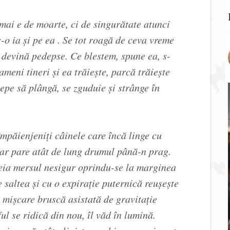
mai e de moarte, ci de singurătate atunci
o ia și pe ea . Se tot roagă de ceva vreme
ă devină pedepse. Ce blestem, spune ea, s-
ameni tineri și ea trăiește, parcă trăiește
ncepe să plângă, se zguduie și strânge în
împăienjeniți câinele care încă linge cu
dar pare atât de lung drumul până-n prag.
 reia mersul nesigur oprindu-se la marginea
e saltea și cu o expirație puternică reușește
o mișcare bruscă asistată de gravitație
ul se ridică din nou, îl văd în lumină.