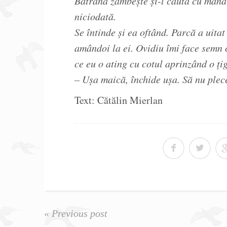
Bătrâna zâmbește și-l caută cu mâna 
niciodată.
Se întinde și ea oftând. Parcă a uitat
amândoi la ei. Ovidiu îmi face semn 
ce eu o ating cu cotul aprinzând o ți
– Ușa maică, închide ușa. Să nu plec
Text: Cătălin Mierlan
« Previous post