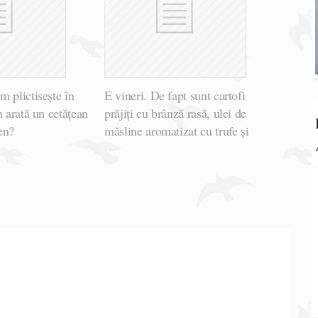
 plictisește în
E vineri. De fapt sunt cartofi
m arată un cetățean
prăjiți cu brânză rasă, ulei de
en?
măsline aromatizat cu trufe și