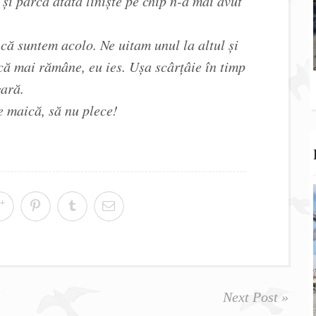
și parcă atâta liniște pe chip n-a mai avut
 că suntem acolo. Ne uitam unul la altul și
că mai rămâne, eu ies. Ușa scârțâie în timp
gară.
e maică, să nu plece!
Next Post »