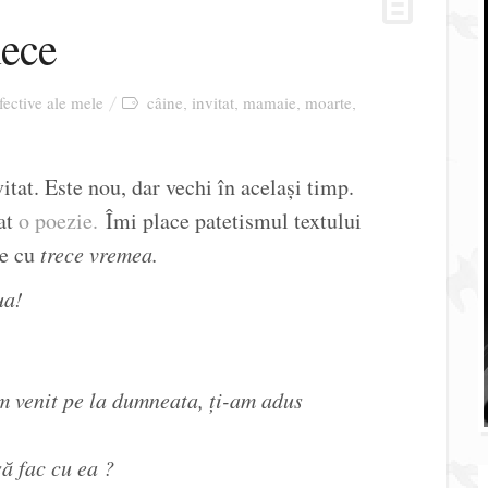
lece
afective ale mele
câine
invitat
mamaie
moarte
,
,
,
,
tat. Este nou, dar vechi în același timp.
at
o poezie.
Îmi place patetismul textului
ne cu
trece vremea.
ua!
 venit pe la dumneata, ți-am adus
 fac cu ea ?