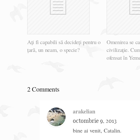
Ați fi capabili să decideți pentru o
Omenirea se cam
țară, un neam, o specie?
civilizație. Cu
ofensat în Yem
2 Comments
arakelian
octombrie 9, 2013
bine ai venit, Catalin.