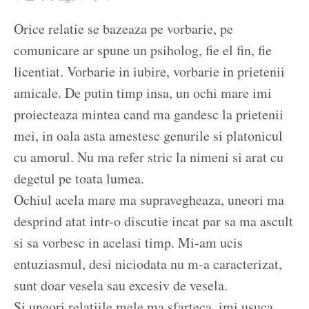
Ziua culorii
Orice relatie se bazeaza pe vorbarie, pe
comunicare ar spune un psiholog, fie el fin, fie
licentiat. Vorbarie in iubire, vorbarie in prietenii
amicale. De putin timp insa, un ochi mare imi
proiecteaza mintea cand ma gandesc la prietenii
mei, in oala asta amestesc genurile si platonicul
cu amorul. Nu ma refer stric la nimeni si arat cu
degetul pe toata lumea.
Ochiul acela mare ma supravegheaza, uneori ma
desprind atat intr-o discutie incat par sa ma ascult
si sa vorbesc in acelasi timp. Mi-am ucis
entuziasmul, desi niciodata nu m-a caracterizat,
sunt doar vesela sau excesiv de vesela.
Si uneori relatiile mele ma sfarteca, imi usuca