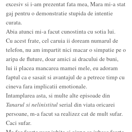
excesiv si i-am prezentat fata mea, Mara mi-a stat
gaj pentru o demonstratie stupida de intentie
curata.
Abia atunci mi-a facut cunostinta cu sotia lui.
Cu acest frate, cel caruia ii doream numarul de
telefon, nu am impartit nici macar o simpatie pe o
aripa de fluture, doar amici ai dracului de buni,
lui ii placea mancarea mamei mele, eu adoram
faptul ca e sasait si avantajul de a petrece timp cu
cineva fara implicatii emotionale.
Intamplarea asta, si multe alte episoade din
Tanarul si nelinistitul
serial din viata oricarei
persoane, m-a facut sa realizez cat de mult sufar.
Caci sufar.
Ma fac foarte usor iubita si ajung sa iubesc foarte