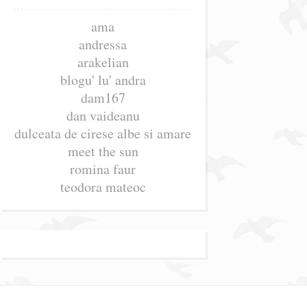
ama
andressa
arakelian
blogu' lu' andra
dam167
dan vaideanu
dulceata de cirese albe si amare
meet the sun
romina faur
teodora mateoc