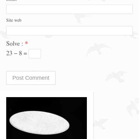
Site web
Solve :
*
23 − 8 =