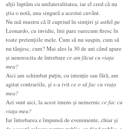
alții luptăm cu unilateralitatea, iar el cred că nu
știa o notă, una singură a acestui cuvânt.
Nu mă mustru că îl cuprind în simțiri și astfel pe
Leonardo, cu invidie, îmi pare oarecum firesc în
toate pretențiile mele. Cum să nu suspin, cum să
nu tânjesc, cum? Mai ales la 30 de ani când apare
și nenorocita de întrebare
ce am făcut cu viața
mea?
Aici am schimbat puțin, cu intenție sau fără, am
agitat contrariile, și s-a ivit
ce o să fac cu viața
mea?
Azi sunt aici, la acest imens și nemernic
ce fac cu
viața mea?
Iar întrebarea e împunsă de evenimente, chiar și
de această reluare pentru public, eu fiind public, a