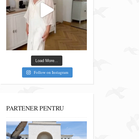
Load More...
Follow on Instagram
PARTENER PENTRU