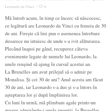
Ziua culorii
Leonardo da Vinci
0
Mă întreb acum, în timp ce încerc să născocesc,
ce legătură are Leonardo da Vinci cu femeia de 30
de ani. Firește că îmi pun o asemenea întrebare
deoarece nu intuiesc de unde s-a ivit alăturarea.
Plecând înapoi pe gând, recuperez câteva
evenimente legate de numele lui Leonardo, la
unele reușind să ajung în cursul acestui an.
La Bruxelles am avut prilejul să o admir pe
Monalisa. Și cei 30 de ani? Anul acesta am făcut
30 de ani, iar Leonardo s-a dus și s-a întors în
așteptarea lor și după împlinirea lor.
Cu luni în urmă, mă plimbam agale printr-un
muzeu admirându-i unele invenții, la Bruxelles