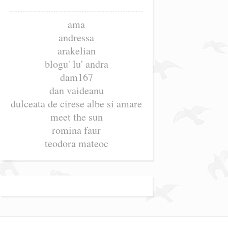
ama
andressa
arakelian
blogu' lu' andra
dam167
dan vaideanu
dulceata de cirese albe si amare
meet the sun
romina faur
teodora mateoc