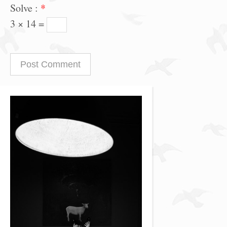
Solve :
*
3 × 14 =