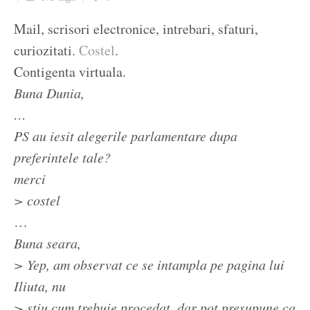
Ziua culorii
Mail, scrisori electronice, intrebari, sfaturi,
curiozitati.
Costel
.
Contigenta virtuala.
Buna Dunia,
…
PS au iesit alegerile parlamentare dupa
preferintele tale?
merci
> costel
…
Buna seara,
> Yep, am observat ce se intampla pe pagina lui
Iliuta, nu
> stiu cum trebuie procedat, dar pot presupune ca