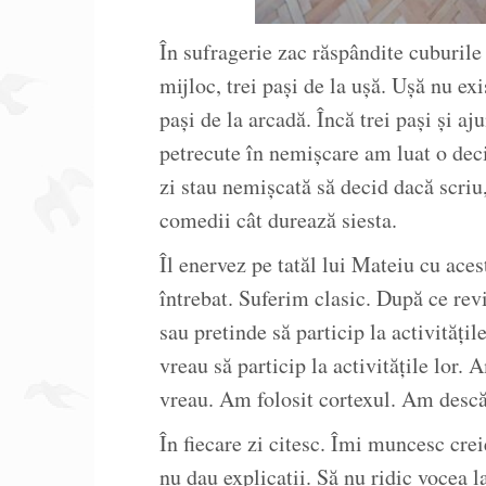
În sufragerie zac răspândite cuburil
mijloc, trei pași de la ușă. Ușă nu ex
pași de la arcadă. Încă trei pași și a
petrecute în nemișcare am luat o de
zi stau nemișcată să decid dacă scriu,
comedii cât durează siesta.
Îl enervez pe tatăl lui Mateiu cu aces
întrebat. Suferim clasic. După ce re
sau pretinde să particip la activitățil
vreau să particip la activitățile lor.
vreau. Am folosit cortexul. Am descă
În fiecare zi citesc. Îmi muncesc crei
nu dau explicații. Să nu ridic vocea 