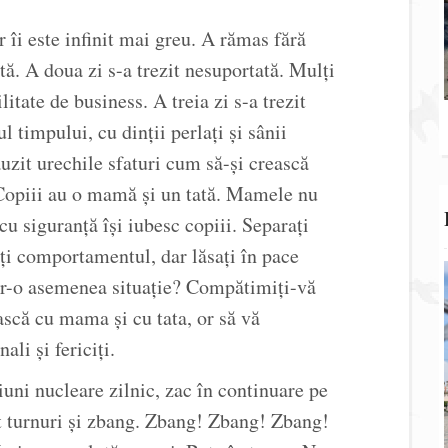
r îi este infinit mai greu. A rămas fără
ită. A doua zi s-a trezit nesuportată. Mulți
litate de business. A treia zi s-a trezit
ul timpului, cu dinții perlați și sânii
 auzit urechile sfaturi cum să-și crească
. Copiii au o mamă și un tată. Mamele nu
cu siguranță își iubesc copiii. Separați
i comportamentul, dar lăsați în pace
ntr-o asemenea situație? Compătimiți-vă
ască cu mama și cu tata, or să vă
li și fericiți.
uni nucleare zilnic, zac în continuare pe
t turnuri și zbang. Zbang! Zbang! Zbang!