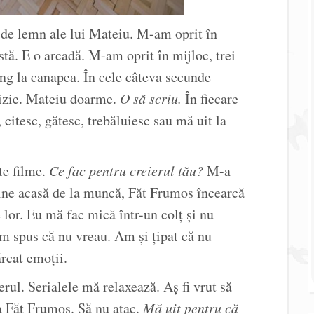
e de lemn ale lui Mateiu. M-am oprit în
istă. E o arcadă. M-am oprit în mijloc, trei
jung la canapea. În cele câteva secunde
cizie. Mateiu doarme.
O să scriu.
În fiecare
 citesc, gătesc, trebăluiesc sau mă uit la
te filme.
Ce fac pentru creierul tău?
M-a
vine acasă de la muncă, Făt Frumos încearcă
e lor. Eu mă fac mică într-un colț și nu
 Am spus că nu vreau. Am și țipat că nu
rcat emoții.
erul. Serialele mă relaxează. Aș fi vrut să
la Făt Frumos. Să nu atac.
Mă uit pentru că