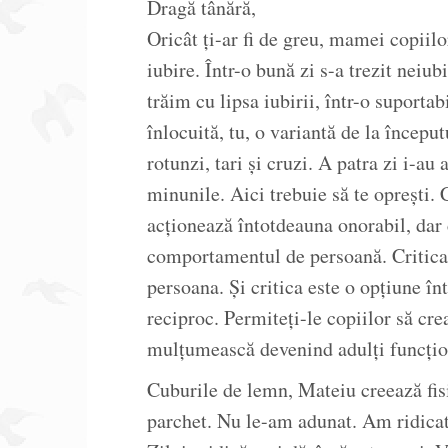
Dragă tânără,
Oricât ți-ar fi de greu, mamei copiilo
iubire. Într-o bună zi s-a trezit neiub
trăim cu lipsa iubirii, într-o suportabi
înlocuită, tu, o variantă de la început
rotunzi, tari și cruzi. A patra zi i-au
minunile. Aici trebuie să te oprești
acționează întotdeauna onorabil, dar 
comportamentul de persoană. Criticaț
persoana. Și critica este o opțiune î
reciproc. Permiteți-le copiilor să cre
mulțumească devenind adulți funcționa
Cuburile de lemn, Mateiu creează fisi
parchet. Nu le-am adunat. Am ridica