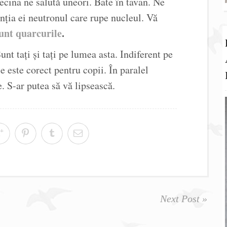
cina ne salută uneori. Bate în tavan. Ne
nția ei neutronul care rupe nucleul. Vă
unt quarcurile
.
 tați și tați pe lumea asta. Indiferent pe
ce este corect pentru copii. În paralel
e. S-ar putea să vă lipsească.
Next Post »