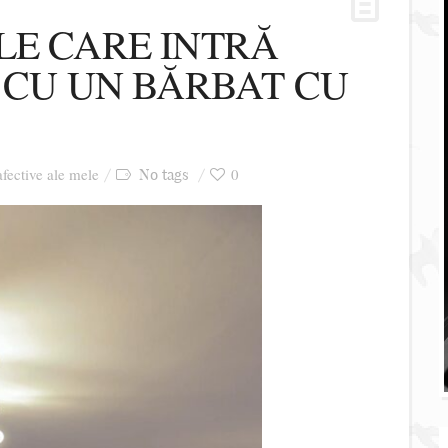
LE CARE INTRĂ
E CU UN BĂRBAT CU
afective ale mele
0
No tags