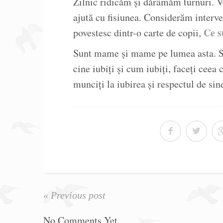
Zilnic ridicăm și dărâmăm turnuri. Ve
ajută cu fisiunea. Considerăm interve
Ce s
povestesc dintr-o carte de copii,
Sunt mame și mame pe lumea asta. Sunt
cine iubiți și cum iubiți, faceți ceea 
munciți la iubirea și respectul de sin
« Previous post
No Comments Yet.