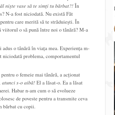
ăl niște vase să te simți tu bărbat?!
În
? N-a fost niciodată. Nu există Făt
entru care merită să te străduiești. În
ă viitorul o să pună între noi o tânără? M-a
i adus o tânără în viața mea. Experiența m-
unt niciodată problema, comportamentul
 pentru o femeie mai tânără, a acționat
 atunci s-o aibă!
El a lăsat-o. Ea a lăsat
 tinerei. Habar n-am cum o să evolueze
folosesc de poveste pentru a transmite ceva
un bărbat cu copii.