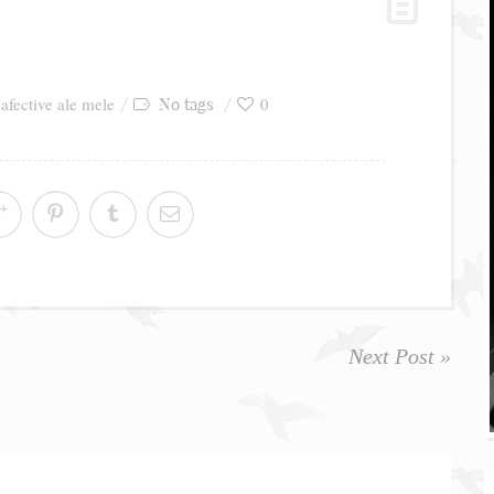
 afective ale mele
0
No tags
Next Post »