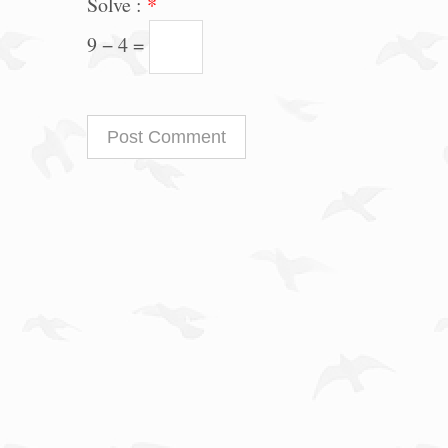
Solve :
*
9 − 4 =