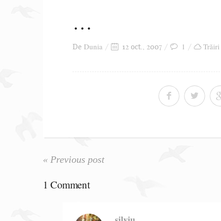
…
Dunia
1
Trăiri
De
12 oct., 2007
« Previous post
1 Comment
silviu