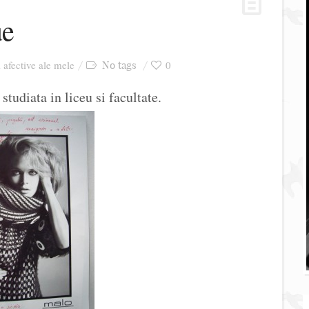
ue
i afective ale mele
0
No tags
tudiata in liceu si facultate.