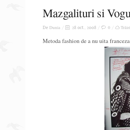
Mazgalituri si Vog
Dunia
0
Trăir
De
28 oct., 2008
Metoda fashion de a nu uita franceza s