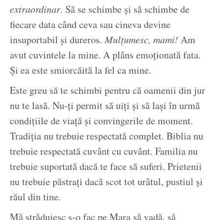
extraordinar
. Să se schimbe și să schimbe de
fiecare data când ceva sau cineva devine
insuportabil și dureros.
Mulțumesc, mami!
Am
avut cuvintele la mine. A plâns emoționată fata.
Și ea este smiorcăită la fel ca mine.
Este greu să te schimbi pentru că oamenii din jur
nu te lasă. Nu-ți permit să uiți și să lași în urmă
condițiile de viață și convingerile de moment.
Tradiția nu trebuie respectată complet. Biblia nu
trebuie respectată cuvânt cu cuvânt. Familia nu
trebuie suportată dacă te face să suferi. Prietenii
nu trebuie păstrați dacă scot tot urâtul, pustiul și
răul din tine.
Mă străduiesc s-o fac pe Mara să vadă, să