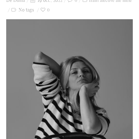
Dunia
0
Trăiri afective ale mele
De
19 oct., 2022
Ziua culorii
0
No tags