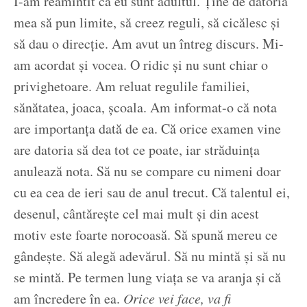
I-am reamintit că eu sunt adultul. Ține de datoria
mea să pun limite, să creez reguli, să cicălesc și
să dau o direcție. Am avut un întreg discurs. Mi-
am acordat și vocea. O ridic și nu sunt chiar o
privighetoare. Am reluat regulile familiei,
sănătatea, joaca, școala. Am informat-o că nota
are importanța dată de ea. Că orice examen vine
are datoria să dea tot ce poate, iar străduința
anulează nota. Să nu se compare cu nimeni doar
cu ea cea de ieri sau de anul trecut. Că talentul ei,
desenul, cântărește cel mai mult și din acest
motiv este foarte norocoasă. Să spună mereu ce
gândește. Să alegă adevărul. Să nu mintă și să nu
se mintă. Pe termen lung viața se va aranja și că
am încredere în ea.
Orice vei face, va fi