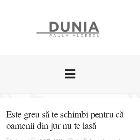
Evenimente
Stari afective
Este greu să te schimbi pentru că
Zice Dunia
oamenii din jur nu te lasă
Călătorii
Cursuri povestite