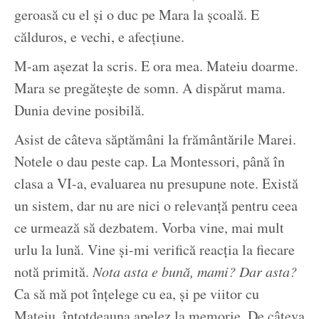
geroasă cu el și o duc pe Mara la școală. E
călduros, e vechi, e afecțiune.
M-am așezat la scris. E ora mea. Mateiu doarme.
Mara se pregătește de somn. A dispărut mama.
Dunia devine posibilă.
Asist de câteva săptămâni la frământările Marei.
Notele o dau peste cap. La Montessori, până în
clasa a VI-a, evaluarea nu presupune note. Există
un sistem, dar nu are nici o relevanță pentru ceea
ce urmează să dezbatem. Vorba vine, mai mult
urlu la lună. Vine și-mi verifică reacția la fiecare
notă primită.
Nota asta e bună, mami? Dar asta?
Ca să mă pot înțelege cu ea, și pe viitor cu
Mateiu, întotdeauna apelez la memorie. De câteva