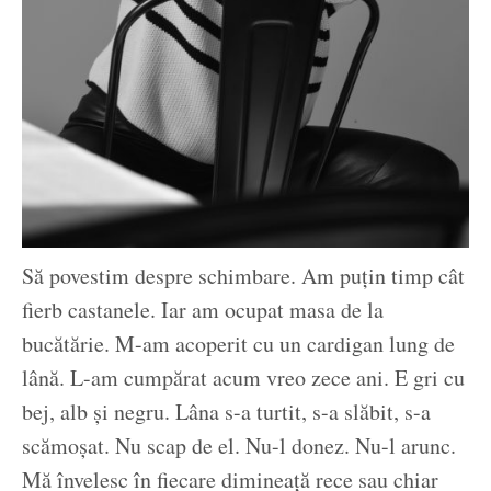
Să povestim despre schimbare. Am puțin timp cât
fierb castanele. Iar am ocupat masa de la
bucătărie. M-am acoperit cu un cardigan lung de
lână. L-am cumpărat acum vreo zece ani. E gri cu
bej, alb și negru. Lâna s-a turtit, s-a slăbit, s-a
scămoșat. Nu scap de el. Nu-l donez. Nu-l arunc.
Mă învelesc în fiecare dimineață rece sau chiar