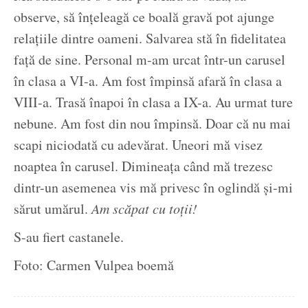
observe, să înțeleagă ce boală gravă pot ajunge
relațiile dintre oameni. Salvarea stă în fidelitatea
față de sine. Personal m-am urcat într-un carusel
în clasa a VI-a. Am fost împinsă afară în clasa a
VIII-a. Trasă înapoi în clasa a IX-a. Au urmat ture
nebune. Am fost din nou împinsă. Doar că nu mai
scapi niciodată cu adevărat. Uneori mă visez
noaptea în carusel. Dimineața când mă trezesc
dintr-un asemenea vis mă privesc în oglindă și-mi
sărut umărul.
Am scăpat cu toții!
S-au fiert castanele.
Foto: Carmen Vulpea boemă