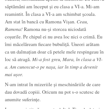
săptămâni am început și eu clasa a VI-a. Mi-am
reamintit. În clasa a VI-a am schimbat școala.
Am stat în bancă cu Ramona Vișan.
Ceau,
Ramona!
Ramona nu-și storcea niciodată
coșurile. Pe chipul ei nu avea loc nici o crimă. Eu
îmi măcelăream fiecare bubuliță. Uneori arătam
ca un dalmațian doar că petele mele respingeau în
loc să atragă.
Mi-a fost greu, Mara, în clasa a VI-
a. Am cunoscut-o pe nașa, iar în timp a devenit
mai ușor.
N-am intrat în mizeriile și meschinăriile de care
dau dovadă copiii. Oricum nu pot s-o scutesc de
anumite suferințe.