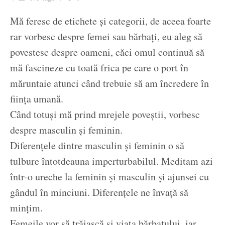
Ziua culorii
Mă feresc de etichete și categorii, de aceea foarte
rar vorbesc despre femei sau bărbați, eu aleg să
povestesc despre oameni, căci omul continuă să
mă fascineze cu toată frica pe care o port în
măruntaie atunci când trebuie să am încredere în
ființa umană.
Când totuși mă prind mrejele poveștii, vorbesc
despre masculin și feminin.
Diferențele dintre masculin și feminin o să
tulbure întotdeauna imperturbabilul. Meditam azi
într-o ureche la feminin și masculin și ajunsei cu
gândul în minciuni. Diferențele ne învață să
mințim.
Femeile vor să trăiască și viața bărbatului, iar