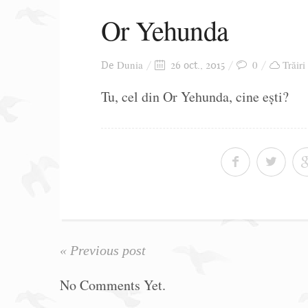
Or Yehunda
Dunia
0
Trăiri
De
26 oct., 2015
Tu, cel din Or Yehunda, cine ești?
« Previous post
No Comments Yet.