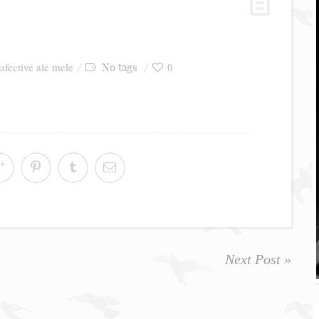
 afective ale mele
0
No tags
Next Post »