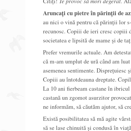
Citiți!
Te provoc să mori degerat.
Atâ
Aruncați cu pietre în părinții de az
au nici o vină pentru că părinții lor 
recunosc. Copiii de ieri cresc copiii 
societatea e lipsită de mame și de tați
Prefer vremurile actuale. Am detesta
că m-am umplut de ură când am luat bă
asemenea sentimente. Disprețuiesc și 
Copiii au întotdeauna dreptate. Copi
La 10 ani fierbeam castane în ibricul
castană un zgomot asurzitor provocat
ne informăm, să căutăm ajutor, să cr
Există posibilitatea să mă agite vârs
să se lase chinuită și condusă în viaț