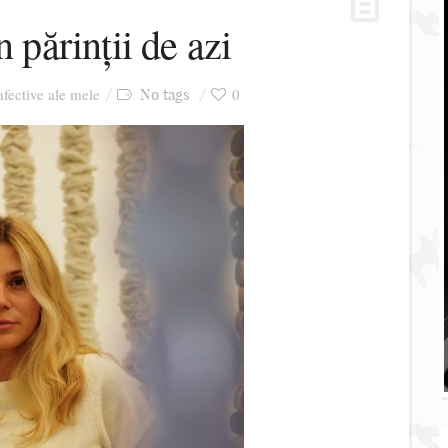
n părinții de azi
 afective ale mele
0
No tags