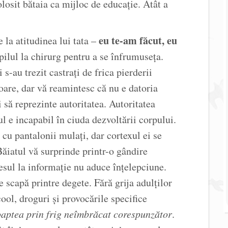
olosit bătaia ca mijloc de educație. Atât a
eu te-am făcut, eu
 la atitudinea lui tata –
pilul la chirurg pentru a se înfrumuseța.
 s-au trezit castrați de frica pierderii
oare, dar vă reamintesc că nu e datoria
ci să reprezinte autoritatea. Autoritatea
l e incapabil în ciuda dezvoltării corpului.
 cu pantalonii mulați, dar cortexul ei se
Băiatul vă surprinde printr-o gândire
cesul la informație nu aduce înțelepciune.
 scapă printre degete. Fără grija adulților
ool, droguri și provocările specifice
oaptea prin frig neîmbrăcat corespunzător
.