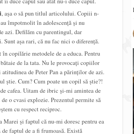
t îi duce capul sau atât nu-i duce capul.
i
, așa o să pun titlul articolului. Copiii n-
s-au împotmolit în adolescență și nu
de azi. Defilăm cu parentingul, dar
. Sunt așa rari, că nu fac nici o diferență.
t în copilărie metodele de a educa. Pentru
taie de la tata. Nu le provocați copiilor
atitudinea de Peter Pan a părinților de azi.
lul știe. Cum? Cum poate un copil să știe?!
 de cafea. Uitam de ibric și-mi amintea de
 de o cvasi explozie. Prezentul permite să
eștem cu respect reciproc.
ta Marei și faptul că nu-mi doresc pentru ea
ă de faptul de a fi frumoasă. Există