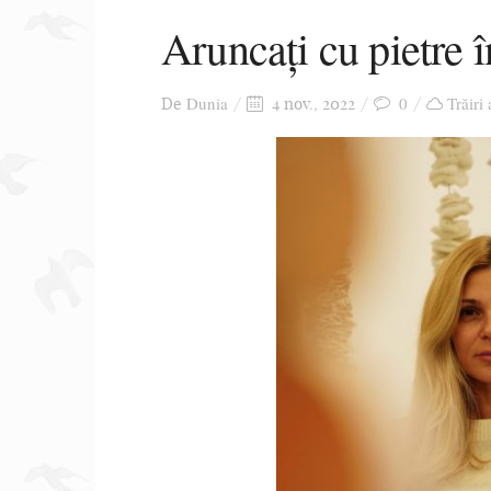
Aruncați cu pietre î
Dunia
0
Trăiri
De
4 nov., 2022