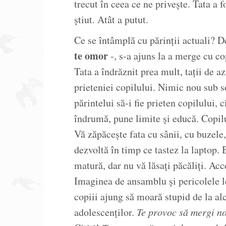
trecut în ceea ce ne privește. Tata a f
știut. Atât a putut.
Ce se întâmplă cu părinții actuali? De
te omor
-, s-a ajuns la a merge cu co
Tata a îndrăznit prea mult, tații de azi
prieteniei copilului. Nimic nou sub s
părintelui să-i fie prieten copilului, 
îndrumă, pune limite și educă. Copilu
Vă zăpăcește fata cu sânii, cu buzele,
dezvoltă în timp ce tastez la laptop. 
matură, dar nu vă lăsați păcăliți. Ac
Imaginea de ansamblu și pericolele le
copiii ajung să moară stupid de la alc
adolescenților.
Te provoc să mergi n