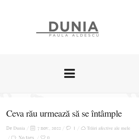
Evenimente
Stari afective
Ceva rău urmează să se întâmple
Zice Dunia
Călătorii
Dunia
1
Trăiri afective ale mele
De
7 nov., 2022
Cursuri povestite
0
No tags