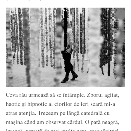
Ziua culorii
Ceva rău urmează să se întâmple. Zborul agitat,
haotic și hipnotic al ciorilor de ieri seară mi-a
atras atenția. Treceam pe lângă catedrală cu
mașina când am observat cârdul. O pată neagră,
imensă, urmată de mai multe pete, croncănituri,