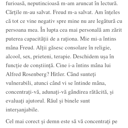
furioasă, neputincioasă m-am aruncat în lectură.
Cărțile m-au salvat. Freud m-a salvat. Am înțeles
că tot ce vine negativ spre mine nu are legătură cu
persoana mea. În lupta cea mai personală am zărit
puterea capacității de a raționa. Mie mi-a întins
mâna Freud. Alții găsesc consolare în religie,
alcool, sex, prieteni, terapie. Deschidem ușa în
funcție de conștiință. Cine i-a întins mâna lui
Alfred Rosenberg? Hitler. Când sunteți
vulnerabili, atunci când vi se întinde mâna,
concentrați-vă, adunați-vă gândirea rătăcită, și
evaluați ajutorul. Răul și binele sunt
interșanjabile.
Cel mai corect și demn este să vă concentrați pe