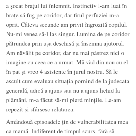
a șocat brațul lui înlemnit. Instinctiv l-am luat în
brațe să fug pe coridor, dar firul perfuziei m-a
oprit. Câteva secunde am privit îngrozită copilul.
Nu-mi venea să-l las singur. Lumina de pe coridor
pătrundea prin ușa deschisă și însemna ajutorul.
Am năvălit pe coridor, dar nu mai păstrez nici o
imagine cu ceea ce a urmat. Mă văd din nou cu el
în pat și vreo 4 asistente în jurul nostru. Să le
ascult cum evaluau situația pornind de la judecata
generală, adică a ajuns sau nu a ajuns lichid la
plămâni, m-a făcut să-mi pierd mințile. Le-am
repezit și sfârșesc relatarea.
Amândouă episoadele țin de vulnerabilitatea mea
ca mamă. Indiferent de timpul scurs, fără să