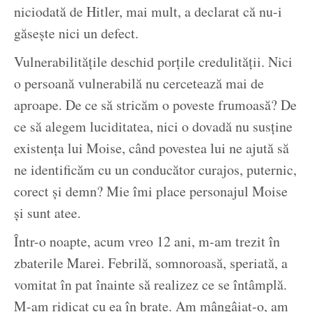
niciodată de Hitler, mai mult, a declarat că nu-i
găsește nici un defect.
Vulnerabilitățile deschid porțile credulității. Nici
o persoană vulnerabilă nu cercetează mai de
aproape. De ce să stricăm o poveste frumoasă? De
ce să alegem luciditatea, nici o dovadă nu susține
existența lui Moise, când povestea lui ne ajută să
ne identificăm cu un conducător curajos, puternic,
corect și demn? Mie îmi place personajul Moise
și sunt atee.
Într-o noapte, acum vreo 12 ani, m-am trezit în
zbaterile Marei. Febrilă, somnoroasă, speriată, a
vomitat în pat înainte să realizez ce se întâmplă.
M-am ridicat cu ea în brațe. Am mângâiat-o, am