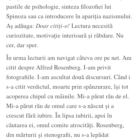
pastile de psihologie, sinteza filozofiei lui
Spinoza sau ca introducere în apariția nazismului.
Aș adăuga:
Doar citiți-o!
Lectura necesită
curiozitate, motivație interioară și răbdare. Nu
cer, dar sper.
În urma lecturii am navigat câteva ore pe net. Am
citit despre Alfred Rosenberg. I-am privit
fotografiile. I-am ascultat două discursuri. Când i
s-a citit verdictul, moarte prin spânzurare, își tot
acoperea chipul cu mâinile. Mi-a părut rău de el.
Mi-a părut rău de omul care s-a născut și a
crescut fără iubire. În lipsa iubirii, apoi în
căutarea ei, omul comite atrocități. Rosenberg,
din mărturii și stenografii, nu s-a lepădat