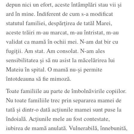
depun nici un efort, aceste întâmplări stau vii și
ard în mine. Indiferent de cum s-a modificat
statutul familiei, despărțirea de tatăl Marei,
aceste trăiri m-au marcat, m-au întristat, m-au
validat ca mamă în ochii mei. N-am dat bir cu
fugiții. Am stat. Am consolat. N-am ales
sensibilitatea și să nu asist la măcelărirea lui
Mateiu în spital. O mamă nu-și permite
întotdeauna să fie mimoză.
Toate familiile au parte de îmbolnăvirile copiilor.
Nu toate familiile trec prin separarea mamei de
tată și dintr-o dată acțiunile mamei sunt puse la
îndoială. Acțiunile mele au fost contestate,
iubirea de mamă anulată. Vulnerabilă, înnebunită,