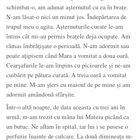
schimbat-o, am adunat așternutul cu ea în brațe.
N-am lăsat-o nici un minut jos. Îndepărtarea de
trupul meu o agita. Așternuturile curate le-am
întins cât mi-au permis brațele deja ocupate. Am
rămas îmbrățișate o perioadă. N-am adormit sau
poate ațipisem când Mara a vomitat a doua oară.
Cearșafurile le-am împins cu picioarele și ne-am
cuibărit pe pătura curată. A treia oară a vomitat
pe mine. M-am șters cu maioul de pe mine și am
adormit amândouă sfârșite.
Într-o altă noapte, de data aceasta cu trei ani în
urmă, m-am trezit cu mâna lui Mateiu picând ca
un butuc. Ne aflam în spital, iar lui i se pusese o
perfuzie înainte de culcare. La două dimineața m-