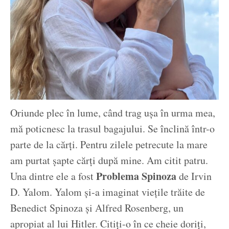
Oriunde plec în lume, când trag ușa în urma mea,
mă poticnesc la trasul bagajului. Se înclină într-o
parte de la cărți. Pentru zilele petrecute la mare
am purtat șapte cărți după mine. Am citit patru.
Problema Spinoza
Una dintre ele a fost
de Irvin
D. Yalom. Yalom și-a imaginat viețile trăite de
Benedict Spinoza și Alfred Rosenberg, un
apropiat al lui Hitler. Citiți-o în ce cheie doriți,