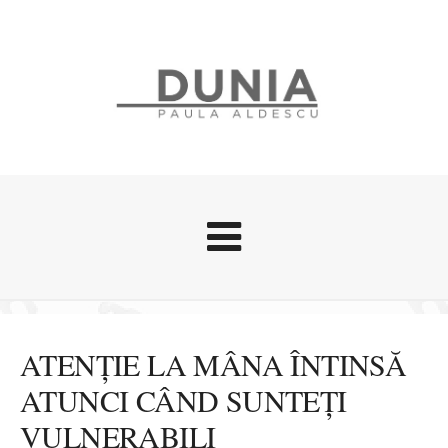
Evenimente
Stari afective
ATENȚIE LA MÂNA ÎNTINSĂ
Zice Dunia
ATUNCI CÂND SUNTEȚI
Călătorii
VULNERABILI
Cursuri povestite