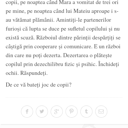
copii, pe noaptea când Mara a vomitat de trei ori
pe mine, pe noaptea când lui Mateiu aproape i s-
au vătămat plămânii. Amintiți-le partenerilor
furioși că lupta se duce pe sufletul copilului și nu
există scuză. Războiul dintre părinții despărțiți se
câștigă prin cooperare și comunicare. E un război
din care nu poți dezerta. Dezertarea o plătește
copilul prin dezechilibru fizic și psihic. Închideți
ochii. Răspundeți.
De ce vă bateți joc de copii?