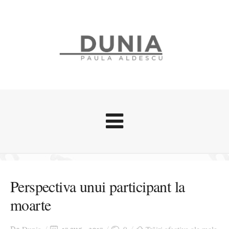
Evenimente
Stari afective
Perspectiva unui participant la
Zice Dunia
moarte
Călătorii
Cursuri povestite