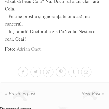
văzut să beau Cola? Nu. Doctorul a zis clar fără
Cola.
– Pe tine prostia și ignoranța te omoară, nu
cancerul.
– Ieși afară! Doctorul a zis fără cola. Nestea e
ceai. Ceai!
Foto:
Adrian Oncu
« Previous post
Next Post »
Pe aceeasi tema: