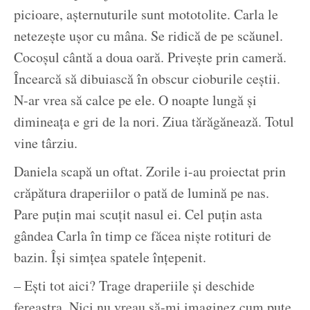
picioare, așternuturile sunt mototolite. Carla le
netezește ușor cu mâna. Se ridică de pe scăunel.
Cocoșul cântă a doua oară. Privește prin cameră.
Încearcă să dibuiască în obscur cioburile ceștii.
N-ar vrea să calce pe ele. O noapte lungă și
dimineața e gri de la nori. Ziua tărăgănează. Totul
vine târziu.
Daniela scapă un oftat. Zorile i-au proiectat prin
crăpătura draperiilor o pată de lumină pe nas.
Pare puțin mai scuțit nasul ei. Cel puțin asta
gândea Carla în timp ce făcea niște rotituri de
bazin. Își simțea spatele înțepenit.
– Ești tot aici? Trage draperiile și deschide
fereastra. Nici nu vreau să-mi imaginez cum pute