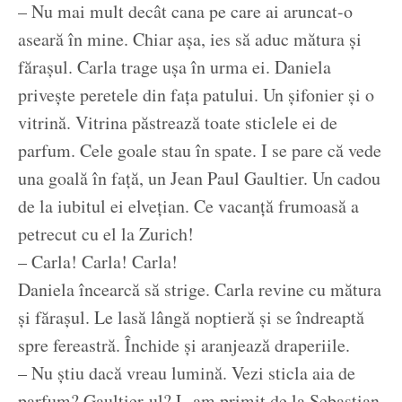
– Nu mai mult decât cana pe care ai aruncat-o
aseară în mine. Chiar așa, ies să aduc mătura și
fărașul. Carla trage ușa în urma ei. Daniela
privește peretele din fața patului. Un șifonier și o
vitrină. Vitrina păstrează toate sticlele ei de
parfum. Cele goale stau în spate. I se pare că vede
una goală în față, un Jean Paul Gaultier. Un cadou
de la iubitul ei elvețian. Ce vacanță frumoasă a
petrecut cu el la Zurich!
– Carla! Carla! Carla!
Daniela încearcă să strige. Carla revine cu mătura
și fărașul. Le lasă lângă noptieră și se îndreaptă
spre fereastră. Închide și aranjează draperiile.
– Nu știu dacă vreau lumină. Vezi sticla aia de
parfum? Gaultier-ul? L-am primit de la Sebastian.