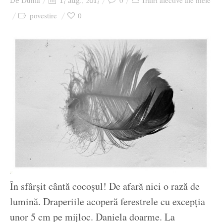
Dunia
0
Trăiri afective ale mele
De
17 aug., 2017
Ziua culorii
povestire
0
În sfârșit cântă cocoșul! De afară nici o rază de
lumină. Draperiile acoperă ferestrele cu excepția
unor 5 cm pe mijloc. Daniela doarme. La