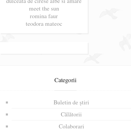
dulceata de cirese albe si amare
meet the sun
romina faur
teodora mateoc
Categorii
Buletin de știri
Călătorii
Colaborari