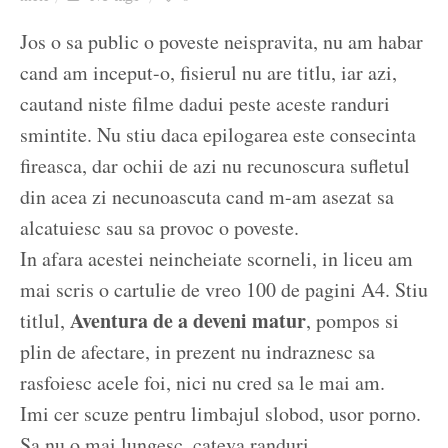
Ziua culorii
Jos o sa public o poveste neispravita, nu am habar
cand am inceput-o, fisierul nu are titlu, iar azi,
cautand niste filme dadui peste aceste randuri
smintite. Nu stiu daca epilogarea este consecinta
fireasca, dar ochii de azi nu recunoscura sufletul
din acea zi necunoascuta cand m-am asezat sa
alcatuiesc sau sa provoc o poveste.
In afara acestei neincheiate scorneli, in liceu am
mai scris o cartulie de vreo 100 de pagini A4. Stiu
Aventura de a deveni matur
titlul,
, pompos si
plin de afectare, in prezent nu indraznesc sa
rasfoiesc acele foi, nici nu cred sa le mai am.
Imi cer scuze pentru limbajul slobod, usor porno.
Sa nu o mai lungesc, cateva randuri…