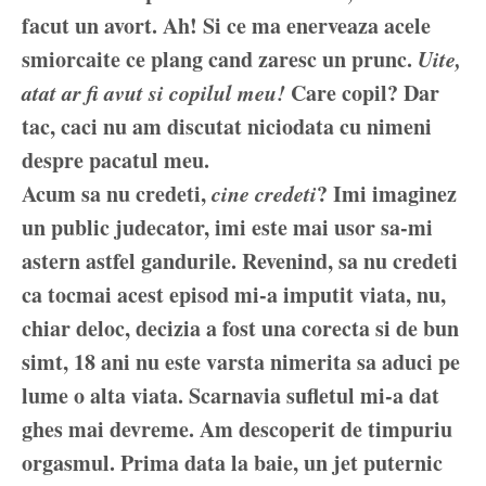
facut un avort. Ah! Si ce ma enerveaza acele
smiorcaite ce plang cand zaresc un prunc.
Uite,
atat ar fi avut si copilul meu!
Care copil? Dar
tac, caci nu am discutat niciodata cu nimeni
despre pacatul meu.
Acum sa nu credeti,
cine credeti
? Imi imaginez
un public judecator, imi este mai usor sa-mi
astern astfel gandurile. Revenind, sa nu credeti
ca tocmai acest episod mi-a imputit viata, nu,
chiar deloc, decizia a fost una corecta si de bun
simt, 18 ani nu este varsta nimerita sa aduci pe
lume o alta viata. Scarnavia sufletul mi-a dat
ghes mai devreme. Am descoperit de timpuriu
orgasmul. Prima data la baie, un jet puternic