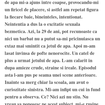
de apa mi-a ajuns intre coapse, provocandu-mi
un firicel de placere, si astfel am repetat figura
la fiecare baie, bineinteles, intentionat.
Neintentia a dus la o excitatie sexuala
bezmetica. Azi, la 29 de ani, pot recunoaste ca
nici un barbat nu a putut sa-mi pricinuiasca un
extaz mai smintit ca jetul de apa. Apoi m-am
lasat invinsa de pofte nenorocite. Un catel de
plus a urmat jetului de apa. L-am calarit in
dupa amieze crude, straine si ireale. Episodul
asta l-am pus pe seama unei scene anterioare.
Inainte sa merg chiar la scoala, am avut o
curiozitate sinistra. Mi-am infipt un cui in fund
pentru a observa. Ce? Nici azi nu stiu. Nu
vreau sa poposesc pe acest subiect, mi-e rusine,