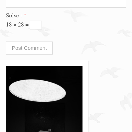
Solve :
*
18 × 28 =