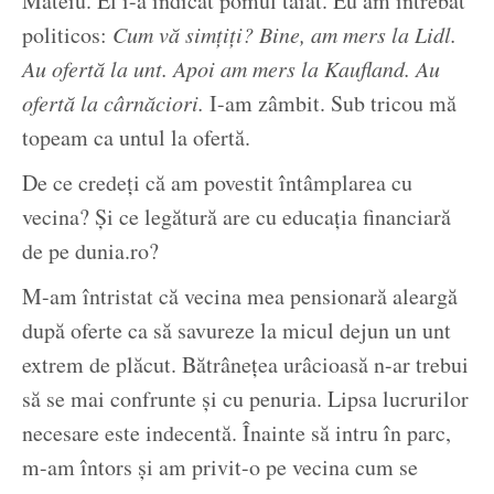
Mateiu. El i-a indicat pomul tăiat. Eu am întrebat
politicos:
Cum vă simțiți? Bine, am mers la Lidl.
Au ofertă la unt. Apoi am mers la Kaufland. Au
ofertă la cârnăciori.
I-am zâmbit. Sub tricou mă
topeam ca untul la ofertă.
De ce credeți că am povestit întâmplarea cu
vecina? Și ce legătură are cu educația financiară
de pe dunia.ro?
M-am întristat că vecina mea pensionară aleargă
după oferte ca să savureze la micul dejun un unt
extrem de plăcut. Bătrânețea urâcioasă n-ar trebui
să se mai confrunte și cu penuria. Lipsa lucrurilor
necesare este indecentă. Înainte să intru în parc,
m-am întors și am privit-o pe vecina cum se