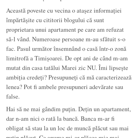
Această poveste cu vecina o atașez informației
împărtășite cu cititorii blogului că sunt
proprietara unui apartament pe care am refuzat
să-l vând. Numeroase persoane m-au sfătuit s-o
fac. Pasul următor însemnând o casă într-o zonă
limitrofă a Timișoarei. De opt ani de când m-am
mutat din casa tatălui Marei zic NU. Îmi lipsește
ambiția credeți? Presupuneți că mă caracterizează
lenea? Pot fi ambele presupuneri adevărate sau
false.
Hai să ne mai gândim puțin. Dețin un apartament,
dar n-am nici o rată la bancă. Banca m-ar fi
obligat să stau la un loc de muncă plăcut sau mai
puțin plăcut. Ce anume mi-ar plăcea mie mai