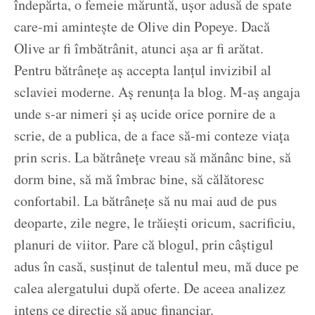
îndepărta, o femeie măruntă, ușor adusă de spate
care-mi amintește de Olive din Popeye. Dacă
Olive ar fi îmbătrânit, atunci așa ar fi arătat.
Pentru bătrânețe aș accepta lanțul invizibil al
sclaviei moderne. Aș renunța la blog. M-aș angaja
unde s-ar nimeri și aș ucide orice pornire de a
scrie, de a publica, de a face să-mi conteze viața
prin scris. La bătrânețe vreau să mănânc bine, să
dorm bine, să mă îmbrac bine, să călătoresc
confortabil. La bătrânețe să nu mai aud de pus
deoparte, zile negre, le trăiești oricum, sacrificiu,
planuri de viitor. Pare că blogul, prin câștigul
adus în casă, susținut de talentul meu, mă duce pe
calea alergatului după oferte. De aceea analizez
intens ce direcție să apuc financiar.