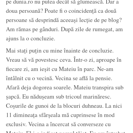
pe dunia.ro nu putea decât să glumească. Dar a
doua persoană? Poate fi o coincidență ca două
persoane să desprindă aceeași lecție de pe blog?
Am rămas pe gânduri. După zile de rumegat, am
ajuns la o concluzie.
Mai stați puțin cu mine înainte de concluzie.
Vreau să vă povestesc ceva. Într-o zi, aproape în
fiecare zi, am ieșit cu Mateiu în parc. Ne-am
întâlnit cu o vecină. Vecina se află la pensie.
Afară deja dogorea soarele. Mateiu transpira sub
șapcă. Eu nădușeam sub tricoul marinăresc.
Coșurile de gunoi de la blocuri duhneau. La nici
11 dimineața sfârșeala mă cuprinsese în mod
exclusiv. Vecina a încercat să converseze cu