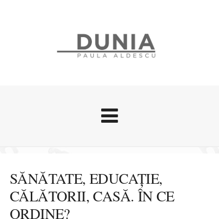
Evenimente
Stari afective
SĂNĂTATE, EDUCAȚIE,
Zice Dunia
CĂLĂTORII, CASĂ. ÎN CE
Călătorii
ORDINE?
Cursuri povestite