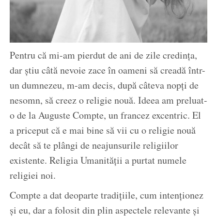
Pentru că mi-am pierdut de ani de zile credința,
dar știu câtă nevoie zace în oameni să creadă într-
un dumnezeu, m-am decis, după câteva nopți de
nesomn, să creez o religie nouă. Ideea am preluat-
o de la Auguste Compte, un francez excentric. El
a priceput că e mai bine să vii cu o religie nouă
decât să te plângi de neajunsurile religiilor
existente. Religia Umanității a purtat numele
religiei noi.
Compte a dat deoparte tradițiile, cum intenționez
și eu, dar a folosit din plin aspectele relevante și