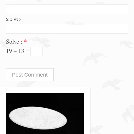
Site web
Solve :
*
19 − 13 =