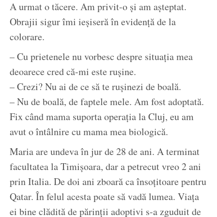
A urmat o tăcere. Am privit-o și am așteptat.
Obrajii sigur îmi ieșiseră în evidență de la
colorare.
– Cu prietenele nu vorbesc despre situația mea
deoarece cred că-mi este rușine.
– Crezi? Nu ai de ce să te rușinezi de boală.
– Nu de boală, de faptele mele. Am fost adoptată.
Fix când mama suporta operația la Cluj, eu am
avut o întâlnire cu mama mea biologică.
Maria are undeva în jur de 28 de ani. A terminat
facultatea la Timișoara, dar a petrecut vreo 2 ani
prin Italia. De doi ani zboară ca însoțitoare pentru
Qatar. În felul acesta poate să vadă lumea. Viața
ei bine clădită de părinții adoptivi s-a zguduit de