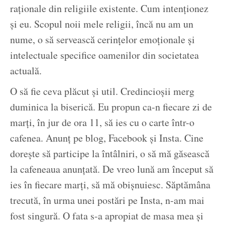
raționale din religiile existente. Cum intenționez
și eu. Scopul noii mele religii, încă nu am un
nume, o să servească cerințelor emoționale și
intelectuale specifice oamenilor din societatea
actuală.
O să fie ceva plăcut și util. Credincioșii merg
duminica la biserică. Eu propun ca-n fiecare zi de
marți, în jur de ora 11, să ies cu o carte într-o
cafenea. Anunț pe blog, Facebook și Insta. Cine
dorește să participe la întâlniri, o să mă găsească
la cafeneaua anunțată. De vreo lună am început să
ies în fiecare marți, să mă obișnuiesc. Săptămâna
trecută, în urma unei postări pe Insta, n-am mai
fost singură. O fata s-a apropiat de masa mea și