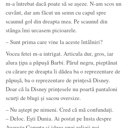
m-a întrebat dacă poate să se așeze. N-am scos un
cuvânt, dar am făcut un semn cu capul spre
scaunul gol din dreapta mea. Pe scaunul din
stânga îmi urcasem picioarele.
– Sunt prima care vine la aceste întâlniri?
Vocea fetei m-a intrigat. Articula dur, gros, iar
alura țipa a păpușă Barbi. Părul negru, pieptănat
cu cărare pe dreapta îi dădea ba o reprezentare de
păpușă, ba o reprezentare de prințesă Disney.
Doar că la Disney prințesele nu poartă pantaloni
scurți de blugi și sacou oversize.
– Nu aștept pe nimeni. Cred că mă confundați.
– Deloc. Ești Dunia. Ai postat pe Insta despre
Auguste Compte și ideea unei religii noi.