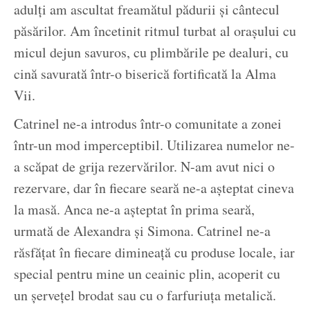
adulți am ascultat freamătul pădurii și cântecul
păsărilor. Am încetinit ritmul turbat al orașului cu
micul dejun savuros, cu plimbările pe dealuri, cu
cină savurată într-o biserică fortificată la Alma
Vii.
Catrinel ne-a introdus într-o comunitate a zonei
într-un mod imperceptibil. Utilizarea numelor ne-
a scăpat de grija rezervărilor. N-am avut nici o
rezervare, dar în fiecare seară ne-a așteptat cineva
la masă. Anca ne-a așteptat în prima seară,
urmată de Alexandra și Simona. Catrinel ne-a
răsfățat în fiecare dimineață cu produse locale, iar
special pentru mine un ceainic plin, acoperit cu
un șervețel brodat sau cu o farfuriuța metalică.