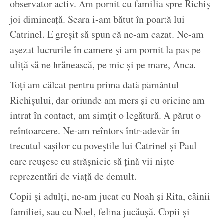
observator activ. Am pornit cu familia spre Richiș
joi dimineață. Seara i-am bătut în poartă lui
Catrinel. E greșit să spun că ne-am cazat. Ne-am
așezat lucrurile în camere și am pornit la pas pe
uliță să ne hrănească, pe mic și pe mare, Anca.
Toți am călcat pentru prima dată pământul
Richișului, dar oriunde am mers și cu oricine am
intrat în contact, am simțit o legătură. A părut o
reîntoarcere. Ne-am reîntors într-adevăr în
trecutul sașilor cu poveștile lui Catrinel și Paul
care reușesc cu strășnicie să țină vii niște
reprezentări de viață de demult.
Copii și adulți, ne-am jucat cu Noah și Rita, câinii
familiei, sau cu Noel, felina jucăușă. Copii și