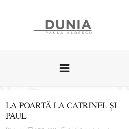
Evenimente
Stari afective
LA POARTĂ LA CATRINEL ȘI
Zice Dunia
PAUL
Călătorii
Cursuri povestite