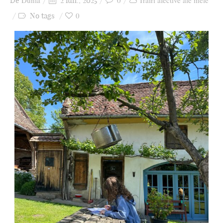
Dunia
0
Trăiri afective ale mele
De
2 iun., 2025
Ziua culorii
0
No tags