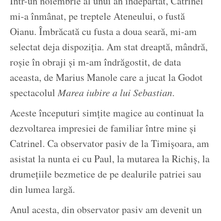
Într-un noiembrie al unui an îndepărtat, Catrinel
mi-a înmânat, pe treptele Ateneului, o fustă
Oianu. Îmbrăcată cu fusta a doua seară, mi-am
selectat deja dispoziția. Am stat dreaptă, mândră,
roșie în obraji și m-am îndrăgostit, de data
aceasta, de Marius Manole care a jucat la Godot
spectacolul
Marea iubire a lui Sebastian
.
Aceste începuturi simțite magice au continuat la
dezvoltarea impresiei de familiar între mine și
Catrinel. Ca observator pasiv de la Timișoara, am
asistat la nunta ei cu Paul, la mutarea la Richiș, la
drumețiile bezmetice de pe dealurile patriei sau
din lumea largă.
Anul acesta, din observator pasiv am devenit un