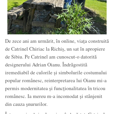
De zece ani am urmărit, în online, viața construită
de Catrinel Chiriac la Richiș, un sat în apropiere
de Sibiu. Pe Catrinel am cunoscut-o datorită
designerului Adrian Oianu. Îndrăgostită
iremediabil de culorile și simbolurile costumului
popular românesc, reinterpretarea lui Oianu mi-a
permis modernitatea și funcționalitatea în tricou
românesc. Ia mereu m-a incomodat și stânjenit
din cauza șnururilor.