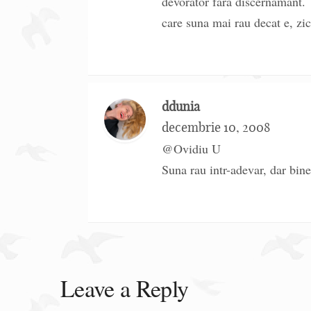
devorator fara discernamant.
care suna mai rau decat e, zic
ddunia
decembrie 10, 2008
@Ovidiu U
Suna rau intr-adevar, dar bin
Leave a Reply