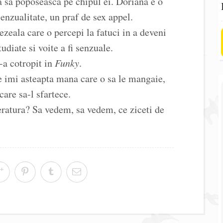
 sa poposeasca pe chipul ei. Doriana e o
senzualitate, un praf de sex appel.
ezeala care o percepi la fatuci in a deveni
diate si voite a fi senzuale.
-a cotropit in
Funky
.
e imi asteapta mana care o sa le mangaie,
care sa-l sfartece.
eratura? Sa vedem, sa vedem, ce ziceti de