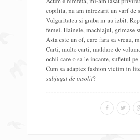
Acum e nimfeta, mi-am lasat privirea
copilita, nu am intrezarit un varf de 
Vulgaritatea si graba m-au izbit. Rep
femei. Hainele, machiajul, grimase stu
Asta este un of, care fara sa vreau, m
Carti, multe carti, maldare de volum
ochii care o sa le incante, sufletul pe 
Cum sa adaptez fashion victim in lit
subjugat de insolit
?