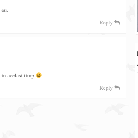
 eu.
Reply
e in acelasi timp
Reply