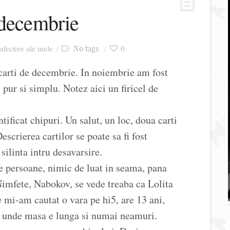
 decembrie
 afective ale mele
0
No tags
carti de decembrie. In noiembrie am fost
pur si simplu. Notez aici un firicel de
tificat chipuri. Un salut, un loc, doua carti
Descrierea cartilor se poate sa fi fost
silinta intru desavarsire.
ite persoane, nimic de luat in seama, pana
Nimfete, Nabokov, se vede treaba ca Lolita
e mi-am cautat o vara pe hi5, are 13 ani,
, unde masa e lunga si numai neamuri.