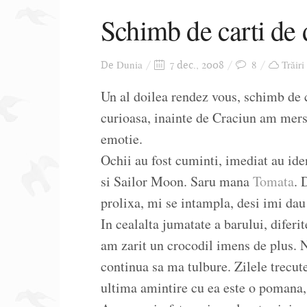
Schimb de carti de
Dunia
8
Trăiri
De
7 dec., 2008
Un al doilea rendez vous, schimb de 
curioasa, inainte de Craciun am mers 
emotie.
Ochii au fost cuminti, imediat au iden
si Sailor Moon. Saru mana
Tomata
. 
prolixa, mi se intampla, desi imi dau 
In cealalta jumatate a barului, difer
am zarit un crocodil imens de plus. 
continua sa ma tulbure. Zilele trecut
ultima amintire cu ea este o pomana