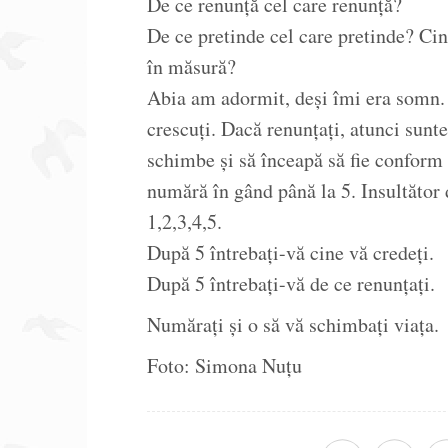
De ce renunță cel care renunță?
De ce pretinde cel care pretinde? Cin
în măsură?
Abia am adormit, deși îmi era somn. 
crescuți. Dacă renunțați, atunci sunte
schimbe și să înceapă să fie conform 
numără în gând până la 5. Insultător
1,2,3,4,5.
După 5 întrebați-vă cine vă credeți.
După 5 întrebați-vă de ce renunțați.
Numărați și o să vă schimbați viața.
Foto: Simona Nuțu