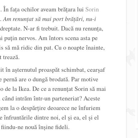
 În fața ochilor aveam brățara lui
Sorin
i.
Am renunțat să mai port brățări, nu-i
reptate. N-ar fi trebuit. Dacă nu renunța,
mai puțin nervos. Am întors scena asta pe
s să mă ridic din pat. Cu o noapte înainte,
t trează.
it în așternutul proaspăt schimbat, cearșaf
 de pernă are o dungă brodată. Par motive
o de la Ikea. De ce a renunțat Sorin să mai
 când intrăm într-un parteneriat? Aceste
gem la o despărțire deoarece ne înfuriem
 înfruntările dintre noi, el și ea, el și el
 fiindu-ne nouă înșine fideli.