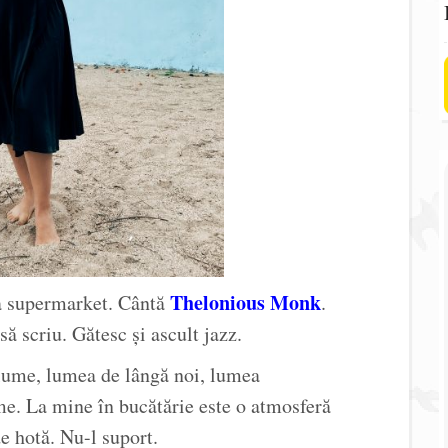
Thelonious Monk
la supermarket. Cântă
.
ă scriu. Gătesc și ascult jazz.
lume, lumea de lângă noi, lumea
me. La mine în bucătărie este o atmosferă
e hotă. Nu-l suport.