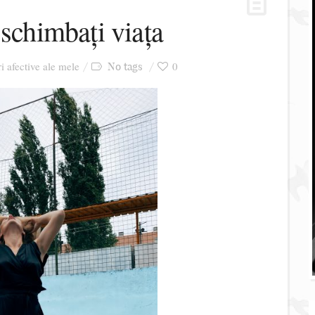
 schimbați viața
ri afective ale mele
0
No tags