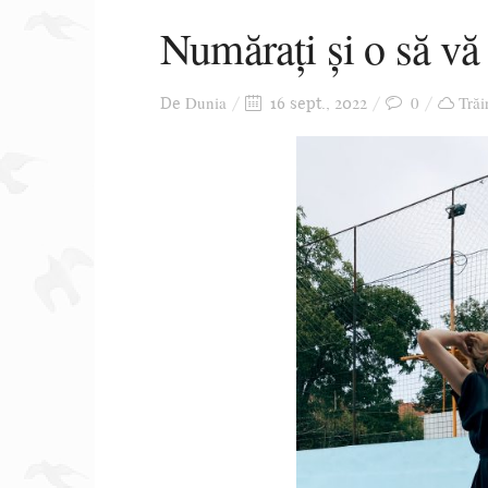
Numărați și o să vă
Dunia
0
Trăi
De
16 sept., 2022