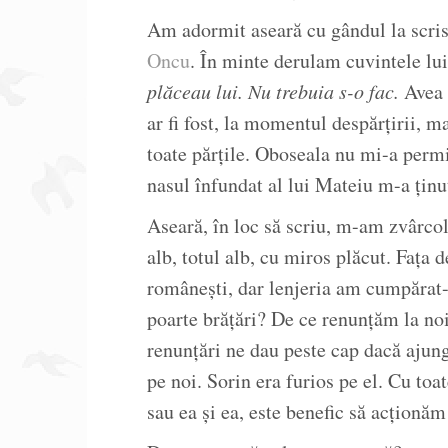
Am adormit aseară cu gândul la scris.
Oncu
. În minte derulam cuvintele lu
plăceau lui. Nu trebuia s-o fac.
Avea d
ar fi fost, la momentul despărțirii, 
toate părțile. Oboseala nu mi-a permi
nasul înfundat al lui Mateiu m-a ținu
Aseară, în loc să scriu, m-am zvârcol
alb, totul alb, cu miros plăcut. Fața
românești, dar lenjeria am cumpărat-
poarte brățări? De ce renunțăm la noi
renunțări ne dau peste cap dacă ajun
pe noi. Sorin era furios pe el. Cu toate
sau ea și ea, este benefic să acționăm