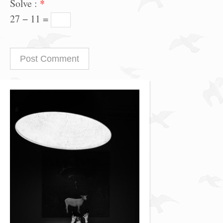
Solve :
*
27 − 11 =