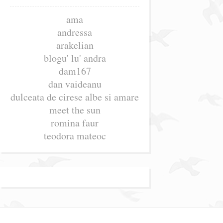
ama
andressa
arakelian
blogu' lu' andra
dam167
dan vaideanu
dulceata de cirese albe si amare
meet the sun
romina faur
teodora mateoc