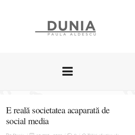
Evenimente
Stari afective
E reală societatea acaparată de
Zice Dunia
social media
Călătorii
Cursuri povestite