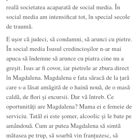
reală societatea acaparată de social media. În
social media am intensificat tot, în special secole
de traumă.
E ușor că judeci, să condamni, să arunci cu pietre.
În social media Isusul credincioșilor n-ar mai
apuca să îndemne să arunce cu piatra cine nu a
greșit. Isus ar fi covor, iar pietrele ar zbura direct
în Magdalena. Magdalena e fata săracă de la țară
care s-a lăsat amăgită de o haină nouă, de o masă
caldă, de flori și excursii. Dar vă întreb. Ce
oportunități are Magdalena? Mama ei e femeie de
serviciu. Tatăl ei este șomer, alcoolic și le bate pe
amândouă. Cum ar putea Magdalena să simtă
mătasea pe trup, să soarbă vin franțuzesc, să