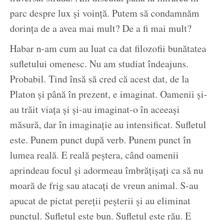
parc despre lux și voință. Putem să condamnăm
dorința de a avea mai mult? De a fi mai mult?
Habar n-am cum au luat ca dat filozofii bunătatea
sufletului omenesc. Nu am studiat îndeajuns.
Probabil. Tind însă să cred că acest dat, de la
Platon și până în prezent, e imaginat. Oamenii și-
au trăit viața și și-au imaginat-o în aceeași
măsură, dar în imaginație au intensificat. Sufletul
este. Punem punct după verb. Punem punct în
lumea reală. E reală peștera, când oamenii
aprindeau focul și adormeau îmbrățișați ca să nu
moară de frig sau atacați de vreun animal. S-au
apucat de pictat pereții peșterii și au eliminat
punctul. Sufletul este bun. Sufletul este rău. E