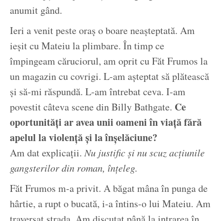
anumit gând.
Ieri a venit peste oraș o boare neașteptată. Am
ieșit cu Mateiu la plimbare. În timp ce
împingeam căruciorul, am oprit cu Făt Frumos la
un magazin cu covrigi. L-am așteptat să plătească
și să-mi răspundă. L-am întrebat ceva. I-am
Ce
povestit câteva scene din Billy Bathgate.
oportunități ar avea unii oameni în viață fără
apelul la violență și la înșelăciune?
Am dat explicații.
Nu justific și nu scuz acțiunile
gangsterilor din roman, înțeleg.
Făt Frumos m-a privit. A băgat mâna în punga de
hârtie, a rupt o bucată, i-a întins-o lui Mateiu. Am
traversat strada. Am discutat până la intrarea în