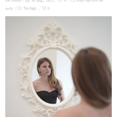
Dunia
0
Trăiri afective ale
De
10 aug., 2022
Ziua culorii
mele
0
No tags