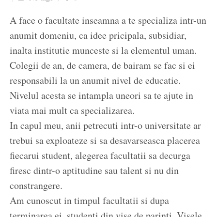
Ziua culorii
A face o facultate inseamna a te specializa intr-un
anumit domeniu, ca idee pricipala, subsidiar,
inalta institutie munceste si la elementul uman.
Colegii de an, de camera, de bairam se fac si ei
responsabili la un anumit nivel de educatie.
Nivelul acesta se intampla uneori sa te ajute in
viata mai mult ca specializarea.
In capul meu, anii petrecuti intr-o universitate ar
trebui sa exploateze si sa desavarseasca placerea
fiecarui student, alegerea facultatii sa decurga
firesc dintr-o aptitudine sau talent si nu din
constrangere.
Am cunoscut in timpul facultatii si dupa
terminarea ei, studenti din vise de parinti. Visele