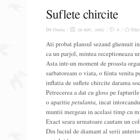
Suflete chircite
Dunia
0
Trăir
De
20 nov., 2007
Ati probat plansul sezand ghemuit in
ca un parjol, mintea receptioneaza u
Asta intr-un moment de proasta organ
sarbatoream o viata, o fiinta venita p
inflatia de suflete chircite darama so
Petrecerea a dat cu gloss pe fapturil
o aparitie
petulanta,
incat intorcand
muntii mergeau in acelasi timp cu mi
Exact seara urmatoare cautam un colt
Din luciul de diamant al serii anteri