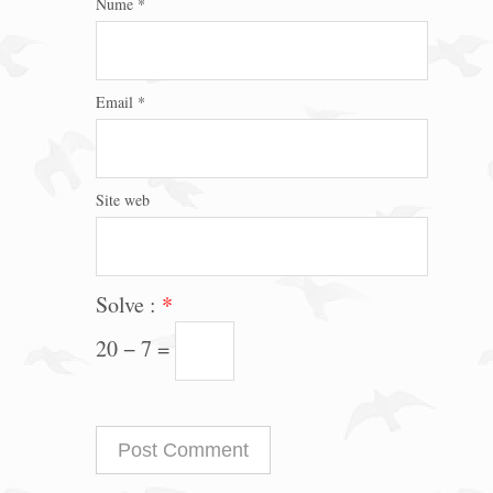
Nume
*
Email
*
Site web
Solve :
*
20 − 7 =