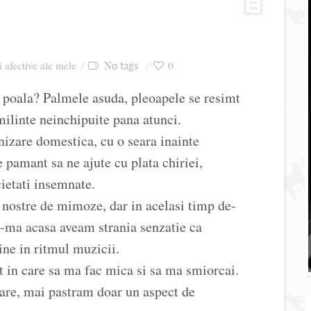
i afective ale mele
0
No tags
 poala? Palmele asuda, pleoapele se resimt
milinte neinchipuite pana atunci.
izare domestica, cu o seara inainte
e pamant sa ne ajute cu plata chiriei,
cietati insemnate.
e nostre de mimoze, dar in acelasi timp de-
u-ma acasa aveam strania senzatie ca
ne in ritmul muzicii.
 in care sa ma fac mica si sa ma smiorcai.
oare, mai pastram doar un aspect de