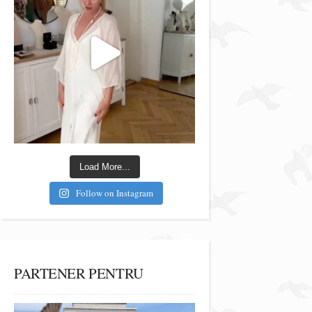
Load More...
Follow on Instagram
PARTENER PENTRU