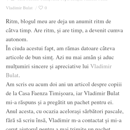
Ziua culorii
Vladimir Bulat
0
Ritm, blogul meu are deja un anumit ritm de
câtva timp. Are ritm, și are timp, a devenit cumva
autonom.
În ciuda acestui fapt, am rămas datoare câteva
articole de bun simț. Azi nu mai amân și aduc
mulțumiri sincere și apreciative lui
Vladimir
Bulat
.
Am scris eu acum doi ani un articol despre copiii
de la Casa Faenza Timișoara, iar Vladimir Bulat
mi-a răspuns și a pregătit un pachet pentru ei.
Anul acesta, cu ocazia acelorași sărbători pascale,
fără să scriu însă, Vladimir m-a contactat și mi-a
cerut ajutorul pentru a mai trimite un pachet