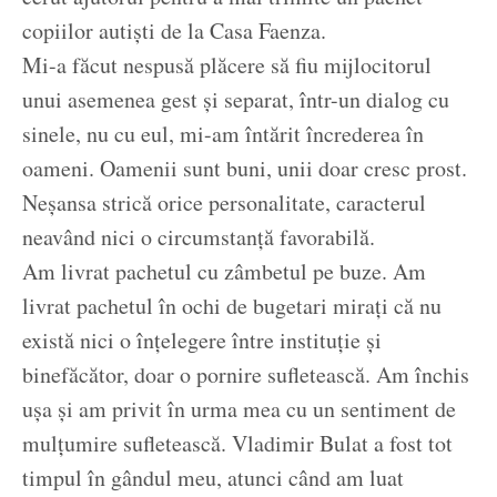
copiilor autiști de la Casa Faenza.
Mi-a făcut nespusă plăcere să fiu mijlocitorul
unui asemenea gest și separat, într-un dialog cu
sinele, nu cu eul, mi-am întărit încrederea în
oameni. Oamenii sunt buni, unii doar cresc prost.
Neșansa strică orice personalitate, caracterul
neavând nici o circumstanță favorabilă.
Am livrat pachetul cu zâmbetul pe buze. Am
livrat pachetul în ochi de bugetari mirați că nu
există nici o înțelegere între instituție și
binefăcător, doar o pornire sufletească. Am închis
ușa și am privit în urma mea cu un sentiment de
mulțumire sufletească. Vladimir Bulat a fost tot
timpul în gândul meu, atunci când am luat