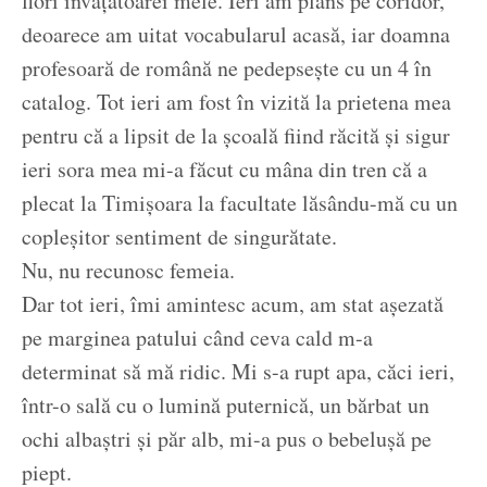
flori învățătoarei mele. Ieri am plâns pe coridor,
deoarece am uitat vocabularul acasă, iar doamna
profesoară de română ne pedepsește cu un 4 în
catalog. Tot ieri am fost în vizită la prietena mea
pentru că a lipsit de la școală fiind răcită și sigur
ieri sora mea mi-a făcut cu mâna din tren că a
plecat la Timișoara la facultate lăsându-mă cu un
copleșitor sentiment de singurătate.
Nu, nu recunosc femeia.
Dar tot ieri, îmi amintesc acum, am stat așezată
pe marginea patului când ceva cald m-a
determinat să mă ridic. Mi s-a rupt apa, căci ieri,
într-o sală cu o lumină puternică, un bărbat un
ochi albaștri și păr alb, mi-a pus o bebelușă pe
piept.