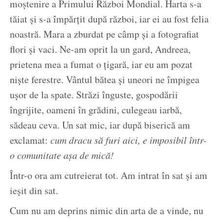
moștenire a Primului Război Mondial. Harta s-a
tăiat și s-a împărțit după război, iar ei au fost felia
noastră. Mara a zburdat pe câmp și a fotografiat
flori și vaci. Ne-am oprit la un gard, Andreea,
prietena mea a fumat o țigară, iar eu am pozat
niște ferestre. Vântul bătea și uneori ne împigea
ușor de la spate. Străzi înguste, gospodării
îngrijite, oameni în grădini, culegeau iarbă,
sădeau ceva. Un sat mic, iar după biserică am
exclamat:
cum dracu să furi aici, e imposibil într-
o comunitate așa de mică!
Într-o ora am cutreierat tot. Am intrat în sat și am
ieșit din sat.
Cum nu am deprins nimic din arta de a vinde, nu