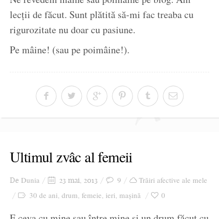
lecții de făcut. Sunt plătită să-mi fac treaba cu
rigurozitate nu doar cu pasiune.
Pe mâine! (sau pe poimâine!).
Ultimul zvâc al femeii
Dunia
9
Trăiri afective ale mele
De
23 mai, 2013
30 de ani
drum
femeie
ieri
mașină
0
,
,
,
,
E ceva cu mine sau între mine și un drum făcut cu