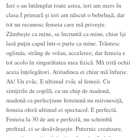
Ieri s-au întâmplat toate astea, ieri am mers în
clasa I primară și ieri am născut o bebelușă, dar
tot nu recunosc femeia care mă privește.
Zâmbește ca mine, se încruntă ca mine, chiar își
lasă puțin capul într-o parte ca mine. Trântesc
oglinda, strâng de volan, accelerez, dar femeia e
tot acolo în singurătatea mea fizică. Mă irită ochii
aceia înțelegători. Atitudinea ei chiar mă înfurie.
Ah! Un zvâc. E ultimul zvâc al femeii. Cu
simțirile de copilă, cu un chip de madonă,
madonă ca perfecțiune feminină nu mironosiță,
femeia oferă ultimul ei spectacol. E perfectă.
Femeia la 30 de ani e perfectă, nu schimbă
prefixul, ci se desăvârșește. Puternic creatoare,