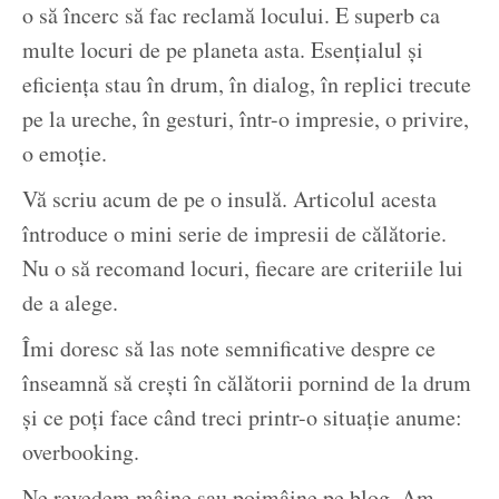
o să încerc să fac reclamă locului. E superb ca
multe locuri de pe planeta asta. Esențialul și
eficiența stau în drum, în dialog, în replici trecute
pe la ureche, în gesturi, într-o impresie, o privire,
o emoție.
Vă scriu acum de pe o insulă. Articolul acesta
întroduce o mini serie de impresii de călătorie.
Nu o să recomand locuri, fiecare are criteriile lui
de a alege.
Îmi doresc să las note semnificative despre ce
înseamnă să crești în călătorii pornind de la drum
și ce poți face când treci printr-o situație anume:
overbooking.
Ne revedem mâine sau poimâine pe blog. Am