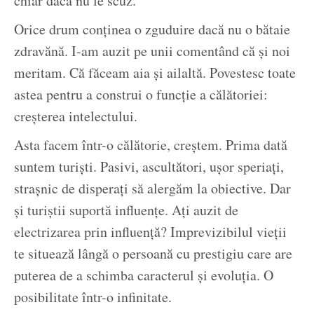
chiar dacă nu le scuz.
Orice drum conținea o zguduire dacă nu o bătaie
zdravănă. I-am auzit pe unii comentând că și noi
meritam. Că făceam aia și ailaltă. Povestesc toate
astea pentru a construi o funcție a călătoriei:
creșterea intelectului.
Asta facem într-o călătorie, creștem. Prima dată
suntem turiști. Pasivi, ascultători, ușor speriați,
strașnic de disperați să alergăm la obiective. Dar
și turiștii suportă influențe. Ați auzit de
electrizarea prin influență? Imprevizibilul vieții
te situează lângă o persoană cu prestigiu care are
puterea de a schimba caracterul și evoluția. O
posibilitate într-o infinitate.