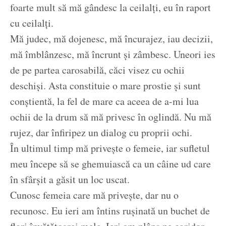
foarte mult să mă gândesc la ceilalți, eu în raport
cu ceilalți.
Mă judec, mă dojenesc, mă încurajez, iau decizii,
mă îmblânzesc, mă încrunt și zâmbesc. Uneori ies
de pe partea carosabilă, căci visez cu ochii
deschiși. Asta constituie o mare prostie și sunt
conștientă, la fel de mare ca aceea de a-mi lua
ochii de la drum să mă privesc în oglindă. Nu mă
rujez, dar înfiripez un dialog cu proprii ochi.
În ultimul timp mă privește o femeie, iar sufletul
meu începe să se ghemuiască ca un câine ud care
în sfârșit a găsit un loc uscat.
Cunosc femeia care mă privește, dar nu o
recunosc. Eu ieri am întins rușinată un buchet de