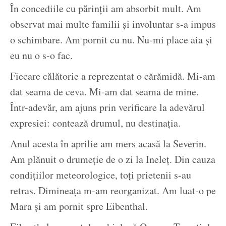
În concediile cu părinții am absorbit mult. Am
observat mai multe familii și involuntar s-a impus
o schimbare. Am pornit cu nu. Nu-mi place aia și
eu nu o s-o fac.
Fiecare călătorie a reprezentat o cărămidă. Mi-am
dat seama de ceva. Mi-am dat seama de mine.
Într-adevăr, am ajuns prin verificare la adevărul
expresiei: contează drumul, nu destinația.
Anul acesta în aprilie am mers acasă la Severin.
Am plănuit o drumeție de o zi la Ineleț. Din cauza
condițiilor meteorologice, toți prietenii s-au
retras. Dimineața m-am reorganizat. Am luat-o pe
Mara și am pornit spre Eibenthal.