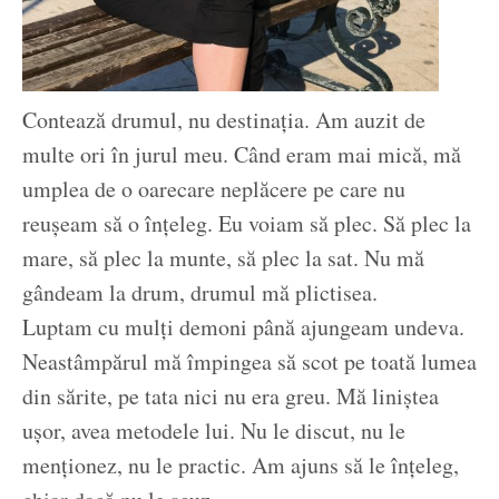
Contează drumul, nu destinația. Am auzit de
multe ori în jurul meu. Când eram mai mică, mă
umplea de o oarecare neplăcere pe care nu
reușeam să o înțeleg. Eu voiam să plec. Să plec la
mare, să plec la munte, să plec la sat. Nu mă
gândeam la drum, drumul mă plictisea.
Luptam cu mulți demoni până ajungeam undeva.
Neastâmpărul mă împingea să scot pe toată lumea
din sărite, pe tata nici nu era greu. Mă liniștea
ușor, avea metodele lui. Nu le discut, nu le
menționez, nu le practic. Am ajuns să le înțeleg,