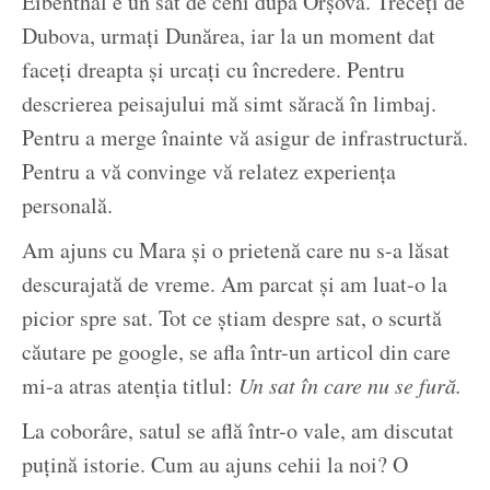
Eibenthal e un sat de cehi după Orșova. Treceți de
Dubova, urmați Dunărea, iar la un moment dat
faceți dreapta și urcați cu încredere. Pentru
descrierea peisajului mă simt săracă în limbaj.
Pentru a merge înainte vă asigur de infrastructură.
Pentru a vă convinge vă relatez experiența
personală.
Am ajuns cu Mara și o prietenă care nu s-a lăsat
descurajată de vreme. Am parcat și am luat-o la
picior spre sat. Tot ce știam despre sat, o scurtă
căutare pe google, se afla într-un articol din care
mi-a atras atenția titlul:
Un sat în care nu se fură.
La coborâre, satul se află într-o vale, am discutat
puțină istorie. Cum au ajuns cehii la noi? O