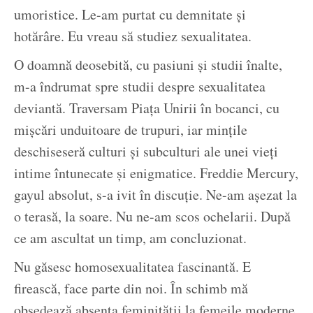
umoristice. Le-am purtat cu demnitate și
hotărâre. Eu vreau să studiez sexualitatea.
O doamnă deosebită, cu pasiuni și studii înalte,
m-a îndrumat spre studii despre sexualitatea
deviantă. Traversam Piața Unirii în bocanci, cu
mișcări unduitoare de trupuri, iar mințile
deschiseseră culturi și subculturi ale unei vieți
intime întunecate și enigmatice. Freddie Mercury,
gayul absolut, s-a ivit în discuție. Ne-am așezat la
o terasă, la soare. Nu ne-am scos ochelarii. După
ce am ascultat un timp, am concluzionat.
Nu găsesc homosexualitatea fascinantă. E
firească, face parte din noi. În schimb mă
obsedează absența feminității la femeile moderne.