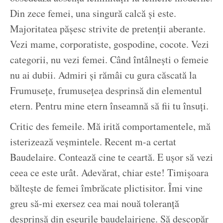
Din zece femei, una singură calcă și este.
Majoritatea pășesc strivite de pretenții aberante.
Vezi mame, corporatiste, gospodine, cocote. Vezi
categorii, nu vezi femei. Când întâlnești o femeie
nu ai dubii. Admiri și rămâi cu gura căscată la
Frumusețe, frumusețea desprinsă din elementul
etern. Pentru mine etern înseamnă să fii tu însuți.
Critic des femeile. Mă irită comportamentele, mă
isterizează veșmintele. Recent m-a certat
Baudelaire. Contează cine te ceartă. E ușor să vezi
ceea ce este urât. Adevărat, chiar este! Timișoara
băltește de femei îmbrăcate plictisitor. Îmi vine
greu să-mi exersez cea mai nouă toleranță
desprinsă din eseurile baudelairiene. Să descopăr