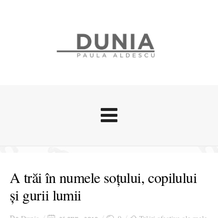
Evenimente
Stari afective
A trăi în numele soțului, copilului
Zice Dunia
și gurii lumii
Călătorii
Cursuri povestite