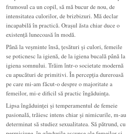
frumosul ca un copil, să mă bucur de nou, de
intensitatea culorilor, de brizbizuri. Mă declar
incapabilă în practică. Orașul ăsta chiar duce o
existență lunecoasă în modă.
Până la veșminte însă, țesături și culori, femeile
se poticnesc la igienă, de la igiena bucală până la
igiena somnului. Trăim într-o societate modernă
cu apucături de primitivi. În percepția dureroasă
pe care mi-am făcut-o despre o majoritate a
femeilor, mi-e dificil să practic îngăduința.
Lipsa îngăduinței și temperamentul de femeie
pasională, trăiesc intens chiar și nimicurile, m-au
determinat să studiez sexualitatea. Să pătrund, cu
permisiune, în gândurile ascunse ale femeilor și