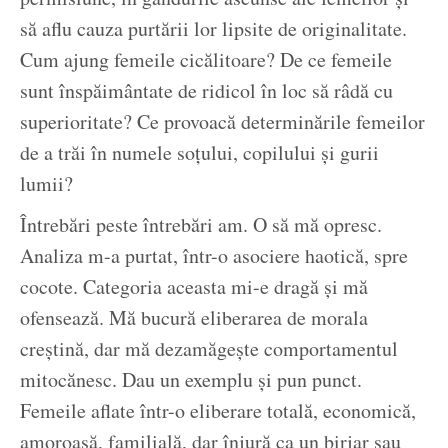
să aflu cauza purtării lor lipsite de originalitate.
Cum ajung femeile cicălitoare? De ce femeile
sunt înspăimântate de ridicol în loc să râdă cu
superioritate? Ce provoacă determinările femeilor
de a trăi în numele soțului, copilului și gurii
lumii?
Întrebări peste întrebări am. O să mă opresc.
Analiza m-a purtat, într-o asociere haotică, spre
cocote. Categoria aceasta mi-e dragă și mă
ofensează. Mă bucură eliberarea de morala
creștină, dar mă dezamăgește comportamentul
mitocănesc. Dau un exemplu și pun punct.
Femeile aflate într-o eliberare totală, economică,
amoroasă, familială, dar înjură ca un birjar sau