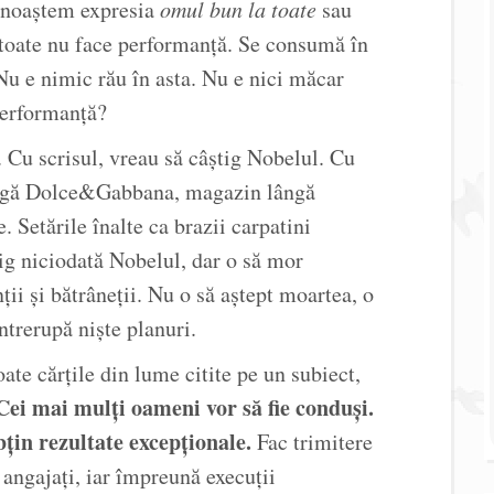
unoaștem expresia
omul bun la toate
sau
oate nu face performanță. Se consumă în
 Nu e nimic rău în asta. Nu e nici măcar
performanță?
Cu scrisul, vreau să câștig Nobelul. Cu
lângă Dolce&Gabbana, magazin lângă
 Setările înalte ca brazii carpatini
ig niciodată Nobelul, dar o să mor
ții și bătrâneții. Nu o să aștept moartea, o
ntrerupă niște planuri.
te cărțile din lume citite pe un subiect,
Cei mai mulți oameni vor să fie conduși.
țin rezultate excepționale.
Fac trimitere
e angajați, iar împreună execuții