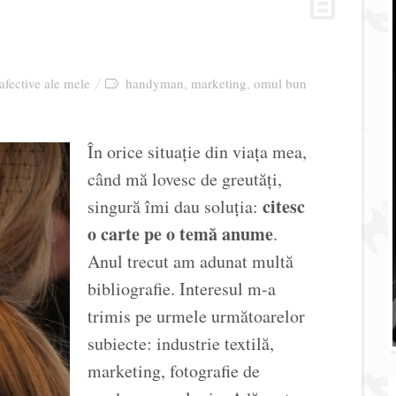
 afective ale mele
handyman
marketing
omul bun
,
,
În orice situație din viața mea,
când mă lovesc de greutăți,
citesc
singură îmi dau soluția:
o carte pe o temă anume
.
Anul trecut am adunat multă
bibliografie. Interesul m-a
trimis pe urmele următoarelor
subiecte: industrie textilă,
marketing, fotografie de