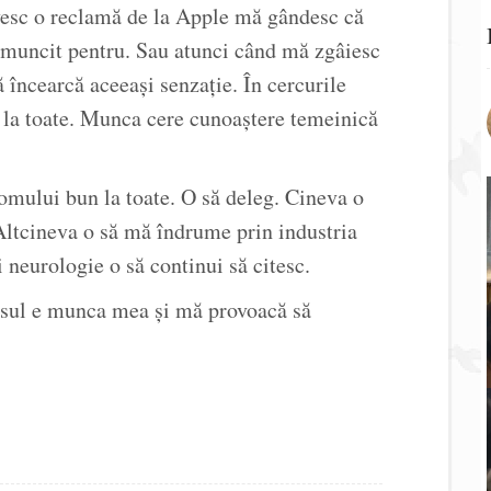
vesc o reclamă de la Apple mă gândesc că
 muncit pentru. Sau atunci când mă zgâiesc
încearcă aceeași senzație. În cercurile
 la toate. Munca cere cunoaștere temeinică
 omului bun la toate. O să deleg. Cineva o
Altcineva o să mă îndrume prin industria
i neurologie o să continui să citesc.
crisul e munca mea și mă provoacă să