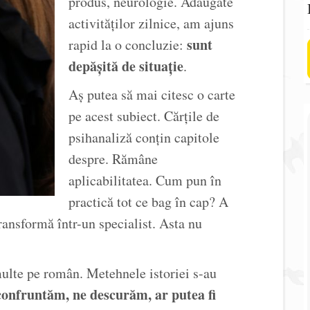
produs, neurologie. Adăugate
activităților zilnice, am ajuns
sunt
rapid la o concluzie:
depășită de situație
.
Aș putea să mai citesc o carte
pe acest subiect. Cărțile de
psihanaliză conțin capitole
despre. Rămâne
aplicabilitatea. Cum pun în
practică tot ce bag în cap? A
ansformă într-un specialist. Asta nu
 multe pe român. Metehnele istoriei s-au
confruntăm, ne descurăm, ar putea fi