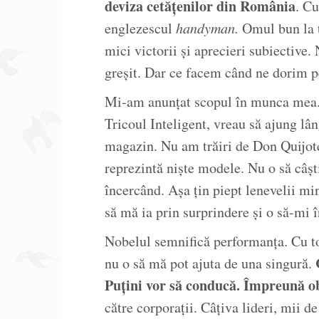
deviza cetățenilor din România
. C
englezescul
handyman.
Omul bun la t
mici victorii și aprecieri subiective.
greșit. Dar ce facem când ne dorim 
Mi-am anunțat scopul în munca mea. 
Tricoul Inteligent, vreau să ajung 
magazin. Nu am trăiri de Don Quijote.
reprezintă niște modele. Nu o să câșt
încercând. Așa țin piept lenevelii min
să mă ia prin surprindere și o să-mi î
Nobelul semnifică performanța. Cu toa
nu o să mă pot ajuta de una singură.
Puțini vor să conducă. Împreună ob
către corporații. Câțiva lideri, mii d