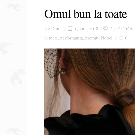
Omul bun la toate
Dunia
2
Trăiri
De
15 ian., 2018
la toate
performanță
premiul Nobel
0
,
,