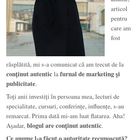
articol
pentru
care am
fost
răsplătită, mi s-a comunicat că am trecut de la
conținut autentic
furnal de marketing și
la
publicitate
.
Toți anii investiți în persoana mea, lecturi de
specialitate, cursuri, conferințe, influențe, s-au
remarcat. Prima dată mi-am luat flatarea. Aha!
blogul are conținut autentic
Așadar,
.
Ce anume l-a făcut o autoritate recunoscută?