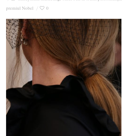
Ziua culorii
premiul Nobel
0