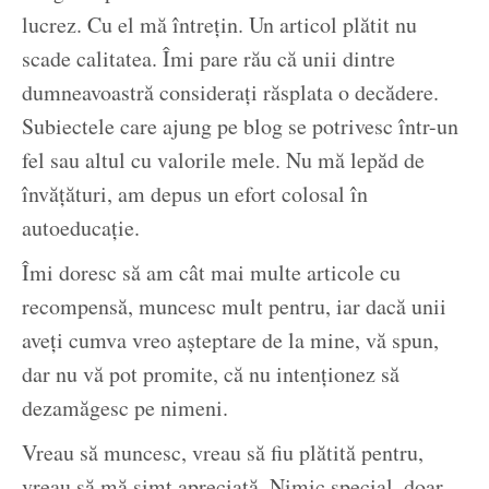
lucrez. Cu el mă întrețin. Un articol plătit nu
scade calitatea. Îmi pare rău că unii dintre
dumneavoastră considerați răsplata o decădere.
Subiectele care ajung pe blog se potrivesc într-un
fel sau altul cu valorile mele. Nu mă lepăd de
învățături, am depus un efort colosal în
autoeducație.
Îmi doresc să am cât mai multe articole cu
recompensă, muncesc mult pentru, iar dacă unii
aveți cumva vreo așteptare de la mine, vă spun,
dar nu vă pot promite, că nu intenționez să
dezamăgesc pe nimeni.
Vreau să muncesc, vreau să fiu plătită pentru,
vreau să mă simt apreciată. Nimic special, doar