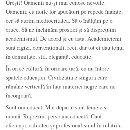
Greșit! Oamenii nu-și mai cunosc nevoile.
Oamenii, cu noile lor apucături pe repede înainte,
cer să aurim mediocritatea. Să o înălțăm pe o
cruce. Să ne închinăm prostiei și să disprețuim
academismul. De acord și cu asta. Academicienii
sunt rigizi, convenționali, reci, dar tot ei dau tonul
în demnitate, stil, eleganță, educație.
În orice cultură, în oricare țară, eu nu întorc
spatele educației. Civilizația e singura care
rămâne verticală în fața materiei negre care ne
înconjoară.
Sunt om educat. Mai departe sunt femeie și
mamă. Reprezint persoana educată. Caut
eficiența, calitatea și profesionalismul în relațiile