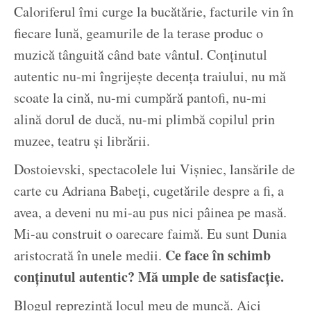
Caloriferul îmi curge la bucătărie, facturile vin în
fiecare lună, geamurile de la terase produc o
muzică tânguită când bate vântul. Conținutul
autentic nu-mi îngrijește decența traiului, nu mă
scoate la cină, nu-mi cumpără pantofi, nu-mi
alină dorul de ducă, nu-mi plimbă copilul prin
muzee, teatru și librării.
Dostoievski, spectacolele lui Vișniec, lansările de
carte cu Adriana Babeți, cugetările despre a fi, a
avea, a deveni nu mi-au pus nici pâinea pe masă.
Mi-au construit o oarecare faimă. Eu sunt Dunia
Ce face în schimb
aristocrată în unele medii.
conținutul autentic? Mă umple de satisfacție.
Blogul reprezintă locul meu de muncă. Aici