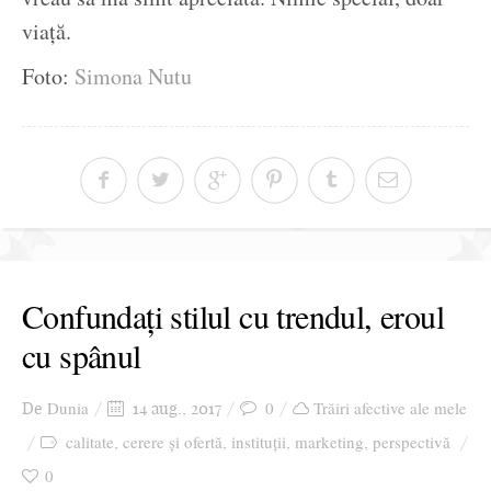
viață.
Foto:
Simona Nutu
Confundați stilul cu trendul, eroul
cu spânul
Dunia
0
Trăiri afective ale mele
De
14 aug., 2017
calitate
cerere și ofertă
instituții
marketing
perspectivă
,
,
,
,
0