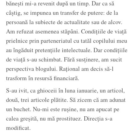
bănești mi-a revenit după un timp. Dar ca să
câștig, se impunea un transfer de putere: de la
persoană la subiecte de actualitate sau de alcov.
Am refuzat asemenea stăpâni. Condițiile de viață
prielnice prin parteneriatul cu tatăl copilului meu
au îngăduit pretențiile intelectuale. Dar condițiile
de viață s-au schimbat. Fără susținere, am sucit
perspectiva blogului. Rațional am decis să-l
trasform în resursă financiară.
S-au ivit, ca ghioceii în luna ianuarie, un articol,
două, trei articole plătite. Să zicem că am adunat
un buchet. Nu-mi este rușine, nu am apucat pe
calea greșită, nu mă prostituez. Direcția s-a
modificat.