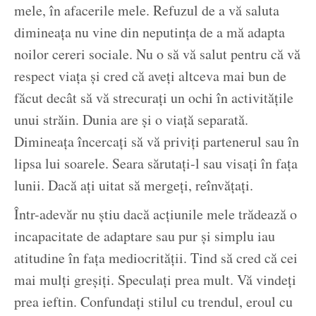
mele, în afacerile mele. Refuzul de a vă saluta
dimineața nu vine din neputința de a mă adapta
noilor cereri sociale. Nu o să vă salut pentru că vă
respect viața și cred că aveți altceva mai bun de
făcut decât să vă strecurați un ochi în activitățile
unui străin. Dunia are și o viață separată.
Dimineața încercați să vă priviți partenerul sau în
lipsa lui soarele. Seara sărutați-l sau visați în fața
lunii. Dacă ați uitat să mergeți, reînvățați.
Într-adevăr nu știu dacă acțiunile mele trădează o
incapacitate de adaptare sau pur și simplu iau
atitudine în fața mediocrității. Tind să cred că cei
mai mulți greșiți. Speculați prea mult. Vă vindeți
prea ieftin. Confundați stilul cu trendul, eroul cu