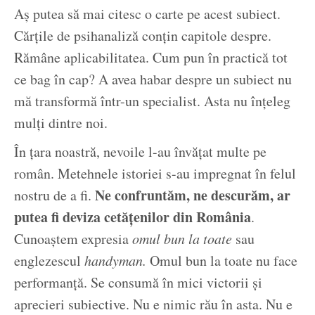
Aș putea să mai citesc o carte pe acest subiect.
Cărțile de psihanaliză conțin capitole despre.
Rămâne aplicabilitatea. Cum pun în practică tot
ce bag în cap? A avea habar despre un subiect nu
mă transformă într-un specialist. Asta nu înțeleg
mulți dintre noi.
În țara noastră, nevoile l-au învățat multe pe
român. Metehnele istoriei s-au impregnat în felul
Ne confruntăm, ne descurăm, ar
nostru de a fi.
putea fi deviza cetățenilor din România
.
Cunoaștem expresia
omul bun la toate
sau
englezescul
handyman.
Omul bun la toate nu face
performanță. Se consumă în mici victorii și
aprecieri subiective. Nu e nimic rău în asta. Nu e