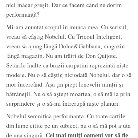
nici măcar greșit. Dar ce facem când ne dorim
performanță?
Mi-am anunțat scopul în munca mea. Cu scrisul,
vreau să câștig Nobelul. Cu Tricoul Inteligent,
vreau să ajung lângă Dolce&Gabbana, magazin
lângă magazin. Nu am trăiri de Don Quijote.
Setările înalte ca brazii carpatini reprezintă niște
modele. Nu o să câștig niciodată Nobelul, dar o să
mor încercând. Așa țin piept lenevelii minții și
bătrâneții. Nu o să aștept moartea, o să mă ia prin
surprindere și o să-mi întrerupă niște planuri.
Nobelul semnifică performanța. Cu toate cărțile
din lume citite pe un subiect, nu o să mă pot ajuta
Cei mai mulți oameni vor să fie
de una singură.