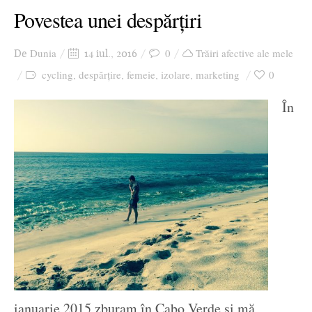
Povestea unei despărțiri
Dunia
0
Trăiri afective ale mele
De
14 iul., 2016
cycling
despărțire
femeie
izolare
marketing
0
,
,
,
,
În
ianuarie 2015 zburam în Cabo Verde și mă