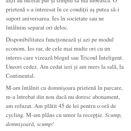
alții au încetat pur și simplu să mă iubească. O
prietenă s-a interesat în ce condiții aș putea să-i
suport aniversarea. Ies în societate sau ne
întâlnim separat ori deloc.
Disponibilitatea funcționează și azi pe modul
econom. Ies rar, de cele mai multe ori cu un
interes care vizează blogul sau Tricoul Inteligent.
Uneori cedez. Am cedat ieri și am mers la sală, la
Continental.
M-am întâlnit cu domnișoara prietenă în parcare,
m-a întrebat din nou dacă nu doresc abonament,
am refuzat. Am plătit 45 de lei pentru o oră de
cycling. M-am plâns cu umor la recepție.
Scump,
domnișoară, scump!