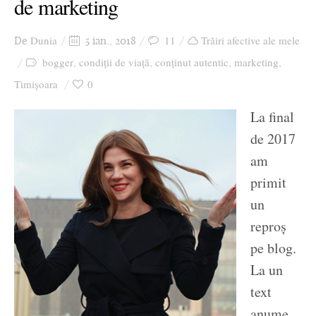
de marketing
Dunia
11
Trăiri afective ale mele
De
5 ian., 2018
bogger
condiții de viață
conținut autentic
marketing
,
,
,
,
Timișoara
0
La final
de 2017
am
primit
un
reproș
pe blog.
La un
text
anume,