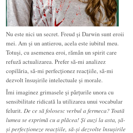
Nu este nici un secret. Freud și Darwin sunt eroii
mei. Am și un antierou, acela este iubitul meu.
Totuși, cu asemenea eroi, rămân un spirit care
refuză actualizarea. Prefer să-mi analizez
copilăria, să-mi perfecționez reacțiile, să-mi
dezvolt însușirile intelectuale și morale.
Îmi imaginez grimasele și pârțurile unora cu
sensibilitate ridicată la utilizarea unui vocabular
felurit.
De ce să folosesc verbul a fermeca? Toată
lumea se exprimă cu a plăcea! Și auzi la asta, șă-
și perfecționeze reacțiile, să-și dezvolte însușirile