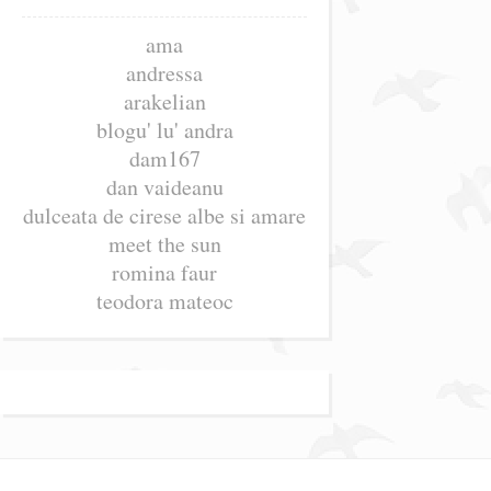
ama
andressa
arakelian
blogu' lu' andra
dam167
dan vaideanu
dulceata de cirese albe si amare
meet the sun
romina faur
teodora mateoc