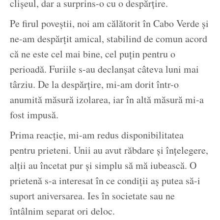
clișeul, dar a surprins-o cu o despărțire.
Pe firul poveștii, noi am călătorit în Cabo Verde și
ne-am despărțit amical, stabilind de comun acord
că ne este cel mai bine, cel puțin pentru o
perioadă. Furiile s-au declanșat câteva luni mai
târziu. De la despărțire, mi-am dorit într-o
anumită măsură izolarea, iar în altă măsură mi-a
fost impusă.
Prima reacție, mi-am redus disponibilitatea
pentru prieteni. Unii au avut răbdare și înțelegere,
alții au încetat pur și simplu să mă iubească. O
prietenă s-a interesat în ce condiții aș putea să-i
suport aniversarea. Ies în societate sau ne
întâlnim separat ori deloc.