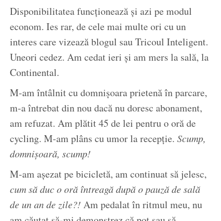
Disponibilitatea funcționează și azi pe modul
econom. Ies rar, de cele mai multe ori cu un
interes care vizează blogul sau Tricoul Inteligent.
Uneori cedez. Am cedat ieri și am mers la sală, la
Continental.
M-am întâlnit cu domnișoara prietenă în parcare,
m-a întrebat din nou dacă nu doresc abonament,
am refuzat. Am plătit 45 de lei pentru o oră de
cycling. M-am plâns cu umor la recepție.
Scump,
domnișoară, scump!
M-am așezat pe bicicletă, am continuat să jelesc,
cum să duc o oră întreagă după o pauză de sală
de un an de zile?!
Am pedalat în ritmul meu, nu
am căutat să-mi demonstrez că pot sau să