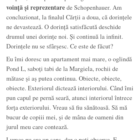
voință și reprezentare
de Schopenhauer. Am
concluzionat, la finalul Cărții a doua, că dorințele
ne devastează. O dorință satisfăcută deschide
drumul unei dorințe noi. Și continuă la infinit.
Dorințele nu se sfârșesc. Ce este de făcut?
Eu îmi doresc un apartament mai mare, o oglindă
Pond L, saboți tabi de la Margiela, rochii de
mătase și aș putea continua. Obiecte, obiecte,
obiecte. Exteriorul dictează interiorului. Când îmi
pun capul pe pernă seară, atunci interiorul întrece
forța exteriorului. Vreau să fiu sănătoasă. Să mă
bucur de copiii mei, și de mâna de oameni din
jurul meu care contează.
Lumea nu are un sens, dar o poți observa. E