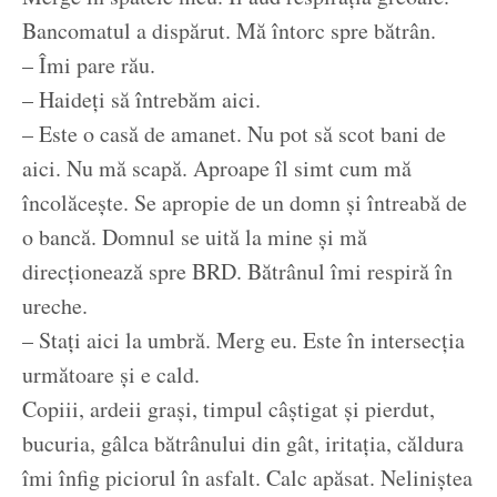
Bancomatul a dispărut. Mă întorc spre bătrân.
– Îmi pare rău.
– Haideți să întrebăm aici.
– Este o casă de amanet. Nu pot să scot bani de
aici. Nu mă scapă. Aproape îl simt cum mă
încolăcește. Se apropie de un domn și întreabă de
o bancă. Domnul se uită la mine și mă
direcționează spre BRD. Bătrânul îmi respiră în
ureche.
– Stați aici la umbră. Merg eu. Este în intersecția
următoare și e cald.
Copiii, ardeii grași, timpul câștigat și pierdut,
bucuria, gâlca bătrânului din gât, iritația, căldura
îmi înfig piciorul în asfalt. Calc apăsat. Neliniștea