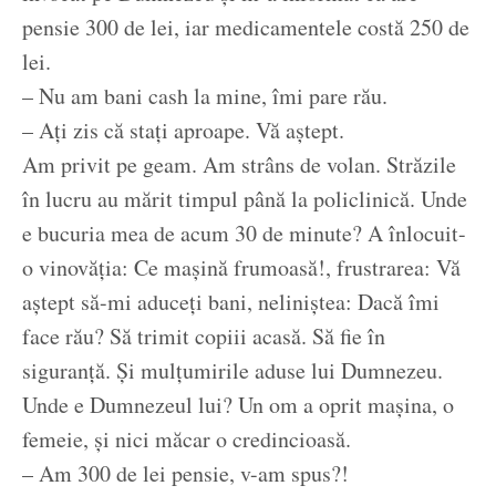
pensie 300 de lei, iar medicamentele costă 250 de
lei.
– Nu am bani cash la mine, îmi pare rău.
– Ați zis că stați aproape. Vă aștept.
Am privit pe geam. Am strâns de volan. Străzile
în lucru au mărit timpul până la policlinică. Unde
e bucuria mea de acum 30 de minute? A înlocuit-
o vinovăția: Ce mașină frumoasă!, frustrarea: Vă
aștept să-mi aduceți bani, neliniștea: Dacă îmi
face rău? Să trimit copiii acasă. Să fie în
siguranță. Și mulțumirile aduse lui Dumnezeu.
Unde e Dumnezeul lui? Un om a oprit mașina, o
femeie, și nici măcar o credincioasă.
– Am 300 de lei pensie, v-am spus?!