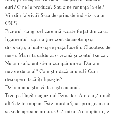
euri? Cine le produce? Sau cine renunță la ele?
Vin din fabrică? S-au desprins de indivizi cu un
CNP?
Piciorul stâng, cel care mă scoate forțat din casă,
ligamentul rupt nu ține cont de anotimp și
dispoziții, a luat-o spre piața Iosefin. Clocotesc de
nervi. Mă irită căldura, o vecină și contul bancar.
Nu am suficient să-mi cumpăr un eu. Dar am
nevoie de unul? Cum știi dacă ai unul? Cum
descoperi dacă îți lipsește?
De la mama știu că te naști cu unul.
Trec pe lângă magazinul Femadar. Are o ușă mică
albă de termopan. Este murdară, iar prin geam nu
se vede aproape nimic. O să intru să cumpăr niște