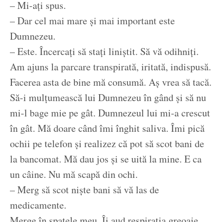
– Mi-ați spus.
– Dar cel mai mare și mai important este
Dumnezeu.
– Este. Încercați să stați liniștit. Să vă odihniți.
Am ajuns la parcare transpirată, iritată, indispusă.
Facerea asta de bine mă consumă. Aș vrea să tacă.
Să-i mulțumească lui Dumnezeu în gând și să nu
mi-l bage mie pe gât. Dumnezeul lui mi-a crescut
în gât. Mă doare când îmi înghit saliva. Îmi pică
ochii pe telefon și realizez că pot să scot bani de
la bancomat. Mă dau jos și se uită la mine. E ca
un câine. Nu mă scapă din ochi.
– Merg să scot niște bani să vă las de
medicamente.
Merge în spatele meu. Îi aud respirația greoaie.