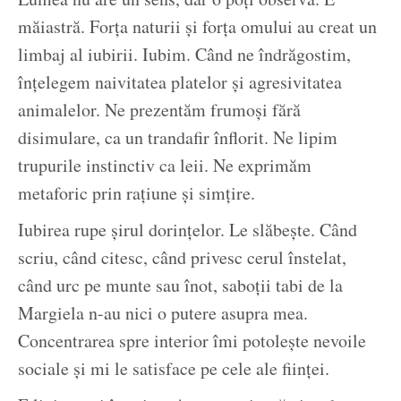
măiastră. Forța naturii și forța omului au creat un
limbaj al iubirii. Iubim. Când ne îndrăgostim,
înțelegem naivitatea platelor și agresivitatea
animalelor. Ne prezentăm frumoși fără
disimulare, ca un trandafir înflorit. Ne lipim
trupurile instinctiv ca leii. Ne exprimăm
metaforic prin rațiune și simțire.
Iubirea rupe șirul dorințelor. Le slăbește. Când
scriu, când citesc, când privesc cerul înstelat,
când urc pe munte sau înot, saboții tabi de la
Margiela n-au nici o putere asupra mea.
Concentrarea spre interior îmi potolește nevoile
sociale și mi le satisface pe cele ale ființei.