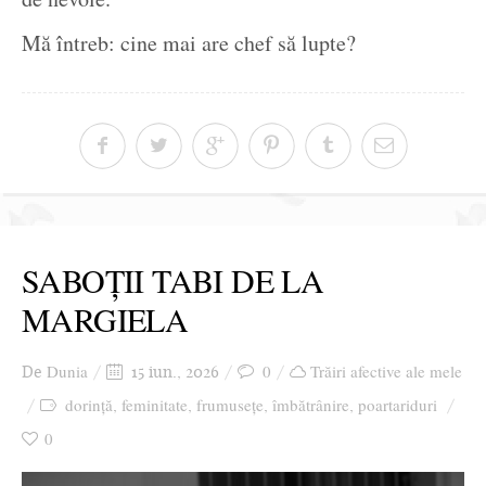
Mă întreb: cine mai are chef să lupte?
SABOȚII TABI DE LA
MARGIELA
Dunia
0
Trăiri afective ale mele
De
15 iun., 2026
dorință
feminitate
frumusețe
îmbătrânire
poartariduri
,
,
,
,
0