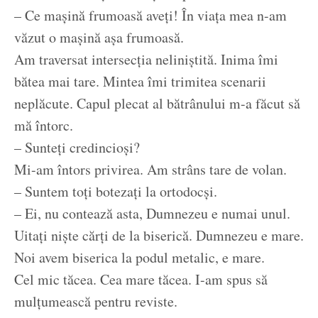
– Ce mașină frumoasă aveți! În viața mea n-am
văzut o mașină așa frumoasă.
Am traversat intersecția neliniștită. Inima îmi
bătea mai tare. Mintea îmi trimitea scenarii
neplăcute. Capul plecat al bătrânului m-a făcut să
mă întorc.
– Sunteți credincioși?
Mi-am întors privirea. Am strâns tare de volan.
– Suntem toți botezați la ortodocși.
– Ei, nu contează asta, Dumnezeu e numai unul.
Uitați niște cărți de la biserică. Dumnezeu e mare.
Noi avem biserica la podul metalic, e mare.
Cel mic tăcea. Cea mare tăcea. I-am spus să
mulțumească pentru reviste.