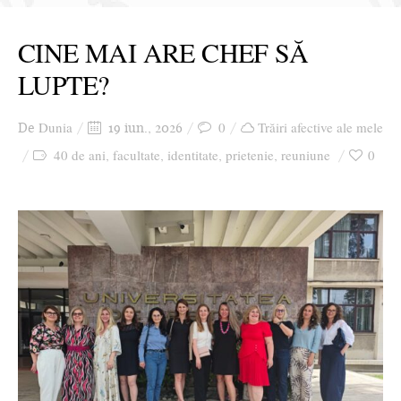
CINE MAI ARE CHEF SĂ
LUPTE?
Dunia
0
Trăiri afective ale mele
De
19 iun., 2026
40 de ani
facultate
identitate
prietenie
reuniune
0
,
,
,
,