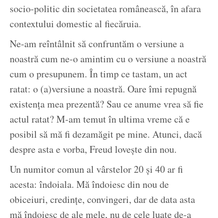
socio-politic din societatea românească, în afara
contextului domestic al fiecăruia.
Ne-am reîntâlnit să confruntăm o versiune a
noastră cum ne-o amintim cu o versiune a noastră
cum o presupunem. În timp ce tastam, un act
ratat: o (a)versiune a noastră. Oare îmi repugnă
existența mea prezentă? Sau ce anume vrea să fie
actul ratat? M-am temut în ultima vreme că e
posibil să mă fi dezamăgit pe mine. Atunci, dacă
despre asta e vorba, Freud lovește din nou.
Un numitor comun al vârstelor 20 și 40 ar fi
acesta: îndoiala. Mă îndoiesc din nou de
obiceiuri, credințe, convingeri, dar de data asta
mă îndoiesc de ale mele, nu de cele luate de-a