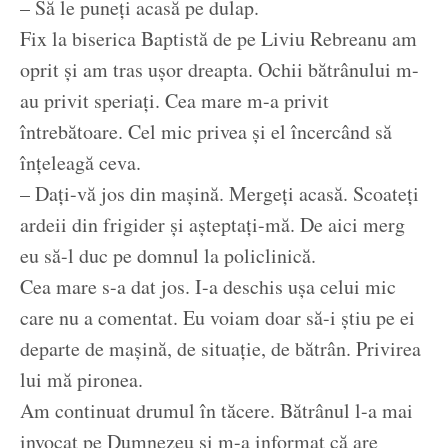
– Să le puneți acasă pe dulap.
Fix la biserica Baptistă de pe Liviu Rebreanu am
oprit și am tras ușor dreapta. Ochii bătrânului m-
au privit speriați. Cea mare m-a privit
întrebătoare. Cel mic privea și el încercând să
înțeleagă ceva.
– Dați-vă jos din mașină. Mergeți acasă. Scoateți
ardeii din frigider și așteptați-mă. De aici merg
eu să-l duc pe domnul la policlinică.
Cea mare s-a dat jos. I-a deschis ușa celui mic
care nu a comentat. Eu voiam doar să-i știu pe ei
departe de mașină, de situație, de bătrân. Privirea
lui mă pironea.
Am continuat drumul în tăcere. Bătrânul l-a mai
invocat pe Dumnezeu și m-a informat că are