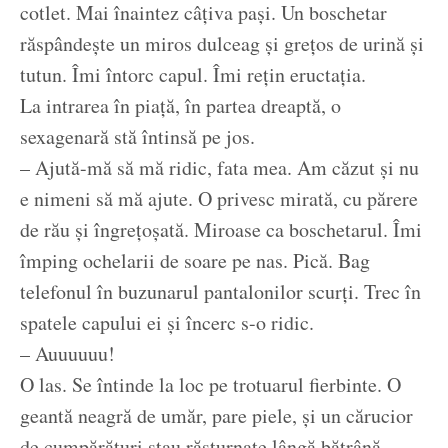
cotlet. Mai înaintez câțiva pași. Un boschetar
răspândește un miros dulceag și grețos de urină și
tutun. Îmi întorc capul. Îmi rețin eructația.
La intrarea în piață, în partea dreaptă, o
sexagenară stă întinsă pe jos.
– Ajută-mă să mă ridic, fata mea. Am căzut și nu
e nimeni să mă ajute. O privesc mirată, cu părere
de rău și îngrețoșată. Miroase ca boschetarul. Îmi
împing ochelarii de soare pe nas. Pică. Bag
telefonul în buzunarul pantalonilor scurți. Trec în
spatele capului ei și încerc s-o ridic.
– Auuuuuu!
O las. Se întinde la loc pe trotuarul fierbinte. O
geantă neagră de umăr, pare piele, și un cărucior
de cumpărături stau răsturnate lângă bătrână.