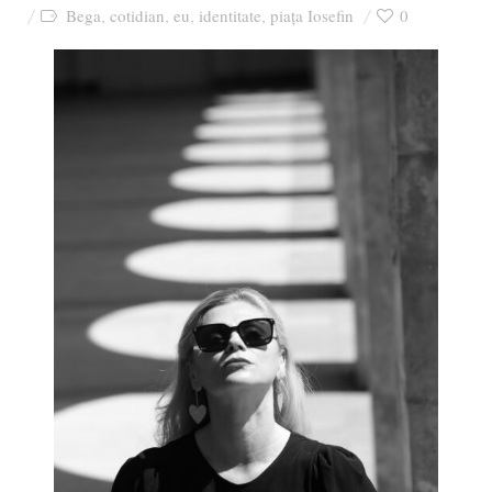
Bega
cotidian
eu
identitate
piața Iosefin
0
,
,
,
,