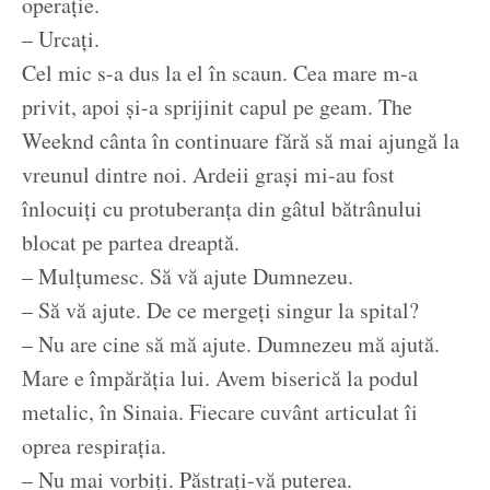
operație.
– Urcați.
Cel mic s-a dus la el în scaun. Cea mare m-a
privit, apoi și-a sprijinit capul pe geam. The
Weeknd cânta în continuare fără să mai ajungă la
vreunul dintre noi. Ardeii grași mi-au fost
înlocuiți cu protuberanța din gâtul bătrânului
blocat pe partea dreaptă.
– Mulțumesc. Să vă ajute Dumnezeu.
– Să vă ajute. De ce mergeți singur la spital?
– Nu are cine să mă ajute. Dumnezeu mă ajută.
Mare e împărăția lui. Avem biserică la podul
metalic, în Sinaia. Fiecare cuvânt articulat îi
oprea respirația.
– Nu mai vorbiți. Păstrați-vă puterea.