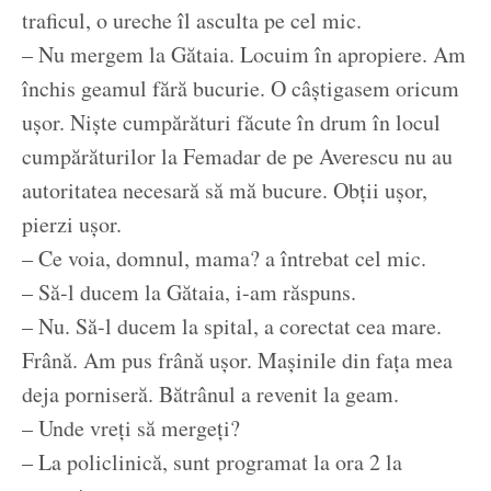
traficul, o ureche îl asculta pe cel mic.
– Nu mergem la Gătaia. Locuim în apropiere. Am
închis geamul fără bucurie. O câștigasem oricum
ușor. Niște cumpărături făcute în drum în locul
cumpărăturilor la Femadar de pe Averescu nu au
autoritatea necesară să mă bucure. Obții ușor,
pierzi ușor.
– Ce voia, domnul, mama? a întrebat cel mic.
– Să-l ducem la Gătaia, i-am răspuns.
– Nu. Să-l ducem la spital, a corectat cea mare.
Frână. Am pus frână ușor. Mașinile din fața mea
deja porniseră. Bătrânul a revenit la geam.
– Unde vreți să mergeți?
– La policlinică, sunt programat la ora 2 la