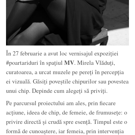
În 27 februarie a avut loc vernisajul expoziției
MV
#poartariduri în spațiul
. Mirela Vlăduți,
curatoarea, a urcat muzele pe pereți în percepția
ei vizuală. Găsiți poveștile chipurilor sau povestea
unui chip. Depinde cum alegeți să priviți.
Pe parcursul proiectului am ales, prin fiecare
acțiune, ideea de chip, de femeie, de frumusețe: o
privire directă și crudă spre esență. Timpul este o
formă de cunoaștere, iar femeia, prin intervenția