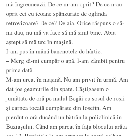
mă îngreunează. De ce m-am oprit? De ce n-au
oprit cei cu icoane spânzurate de oglinda
retrovizoare? De ce? De aia. Orice răspuns o să-
mi dau, nu mă va face să mă simt bine. Abia
aștept să mă urc în mașină.
I-am pus în mână bancnotele de hârtie.
– Merg să-mi cumpăr o apă. I-am zâmbit pentru
prima dată.
M-am urcat în mașină. Nu am privit în urmă. Am
dat jos geamurile din spate. Câștigasem o
jumătate de oră pe malul Begăi cu sosul de roșii
și carnea tocată cumpărate din Iosefin. Am
pierdut o oră ducând un bătrân la policlinică în
Buziașului. Când am parcat în fața blocului arăta
ora 13. Revistele le-am aruncat la coșul galben.