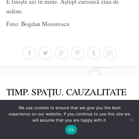
E liniște azi în mine. Aștept curioasă ziua de
mâine.
Foto: Bogdan Mosorescu
TIMP. SPAȚIU. CAUZALITATE
Dunia
0
Trăiri afective ale mele
De
8 iun., 2026
We use cookies to ensure that we give you the best
experience on our website. If you continue to use this site we
cotidian
Filarmonică
filozofie
lectură
Schopenhauer
,
,
,
,
will assume that you are happy with it.
0
Ok