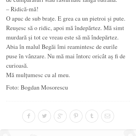
– Ridică-mă!
O apuc de sub brațe. E grea ca un pietroi și pute.
Reușesc să o ridic, apoi mă îndepărtez. Mă simt
murdară și tot ce vreau este să mă îndepărtez.
Abia în malul Begăi îmi reamintesc de eurile
puse în vânzare. Nu mă mai întorc oricât aș fi de
curioasă.
Mă mulțumesc cu al meu.
Foto: Bogdan Mosorescu