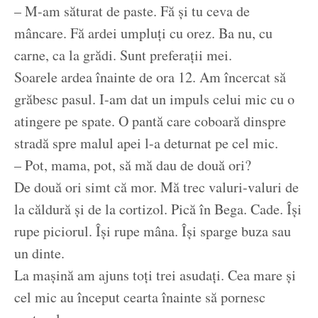
– M-am săturat de paste. Fă și tu ceva de
mâncare. Fă ardei umpluți cu orez. Ba nu, cu
carne, ca la grădi. Sunt preferații mei.
Soarele ardea înainte de ora 12. Am încercat să
grăbesc pasul. I-am dat un impuls celui mic cu o
atingere pe spate. O pantă care coboară dinspre
stradă spre malul apei l-a deturnat pe cel mic.
– Pot, mama, pot, să mă dau de două ori?
De două ori simt că mor. Mă trec valuri-valuri de
la căldură și de la cortizol. Pică în Bega. Cade. Își
rupe piciorul. Își rupe mâna. Își sparge buza sau
un dinte.
La mașină am ajuns toți trei asudați. Cea mare și
cel mic au început cearta înainte să pornesc