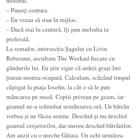
motorul.
– Puneți centura.
– Eu vreau să stau în mijloc.
– Dacă stai în centură, îți pun melodia ta
preferată.
La semafor, intersecția Șagului cu Liviu
Rebreanu, ascultam The Weeknd fiecare cu
gândurile lui. Eu știu sigur că ardeii grași îmi
țineau mintea ocupată. Calculam, scăzând timpul
câștigat la piața Iosefin, la cât o să le pun
mâncarea pe masă. Copiii priveau pe geam, iar
geamul ne-a schimbat următoarea oră. Un bătrân
vorbea și ne făcea semne. Deschid și nu deschid
geamul cerșetorilor, dar mereu deschid bătrânilor.
Am auzit cu o ureche Gătaia. Un ochi urmărea