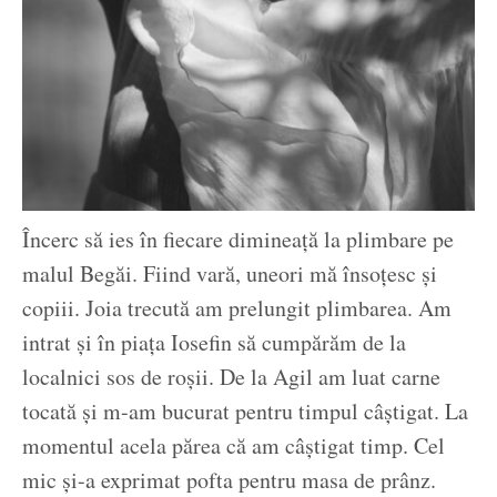
Încerc să ies în fiecare dimineață la plimbare pe
malul Begăi. Fiind vară, uneori mă însoțesc și
copiii. Joia trecută am prelungit plimbarea. Am
intrat și în piața Iosefin să cumpărăm de la
localnici sos de roșii. De la Agil am luat carne
tocată și m-am bucurat pentru timpul câștigat. La
momentul acela părea că am câștigat timp. Cel
mic și-a exprimat pofta pentru masa de prânz.