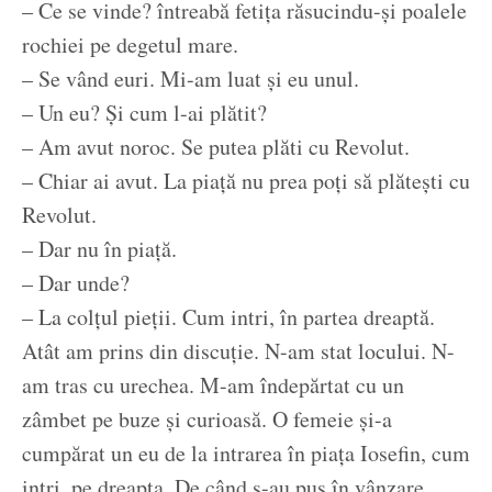
– Ce se vinde? întreabă fetița răsucindu-și poalele
rochiei pe degetul mare.
– Se vând euri. Mi-am luat și eu unul.
– Un eu? Și cum l-ai plătit?
– Am avut noroc. Se putea plăti cu Revolut.
– Chiar ai avut. La piață nu prea poți să plătești cu
Revolut.
– Dar nu în piață.
– Dar unde?
– La colțul pieții. Cum intri, în partea dreaptă.
Atât am prins din discuție. N-am stat locului. N-
am tras cu urechea. M-am îndepărtat cu un
zâmbet pe buze și curioasă. O femeie și-a
cumpărat un eu de la intrarea în piața Iosefin, cum
intri, pe dreapta. De când s-au pus în vânzare