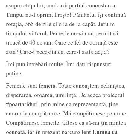
asupra chipului, anulează parțial cunoașterea.
Timpul nu-l oprim, firește! Pământul își continuă
rotația, 365 de zile și o ia de la capăt. Jefuim
timpului viitorul. Femeile nu-și mai permit să
treacă de 40 de ani. Oare ce fel de dorință este
asta? Care-i necesitatea, care-i satisfacția?
Îmi pun întrebări multe. Îmi dau răspunsuri
puține.
Femeile sunt femeia. Toate cunoaștem neliniștea,
disperarea, oroarea, umilința. De aceea proiectul
#poartariduri, prin mine ca reprezentantă, ține
enorm la compătimire. Mă compătimesc pe mine.
Compătimesc femeile. Citesc ca să-mi țin mintea
Lumea ca
ocupată, iar în prezent parcurg lent