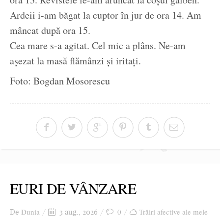
Ardeii i-am băgat la cuptor în jur de ora 14. Am
mâncat după ora 15.
Cea mare s-a agitat. Cel mic a plâns. Ne-am
așezat la masă flămânzi și iritați.
Foto: Bogdan Mosorescu
EURI DE VÂNZARE
Dunia
0
Trăiri afective ale mele
De
3 aug., 2026