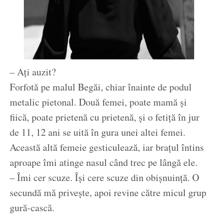
– Ați auzit?
Forfotă pe malul Begăi, chiar înainte de podul
metalic pietonal. Două femei, poate mamă și
fiică, poate prietenă cu prietenă, și o fetiță în jur
de 11, 12 ani se uită în gura unei altei femei.
Această altă femeie gesticulează, iar brațul întins
aproape îmi atinge nasul când trec pe lângă ele.
– Îmi cer scuze. Își cere scuze din obișnuință. O
secundă mă privește, apoi revine către micul grup
gură-cască.