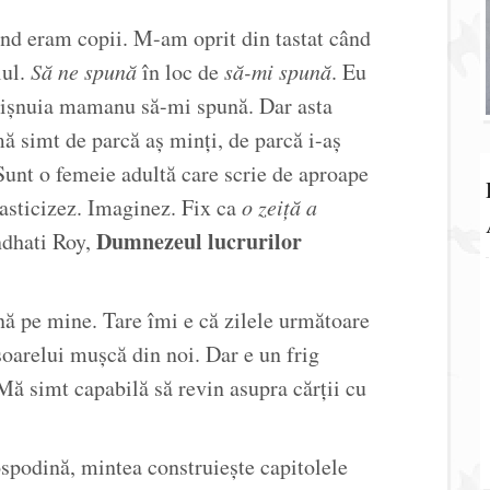
d eram copii. M-am oprit din tastat când
lul.
Să ne spună
în loc de
să-mi spună
. Eu
obișnuia mamanu să-mi spună. Dar asta
ă simt de parcă aș minți, de parcă i-aș
! Sunt o femeie adultă care scrie de aproape
lasticizez. Imaginez. Fix ca
o zeiță a
Dumnezeul lucrurilor
ndhati Roy,
nă pe mine. Tare îmi e că zilele următoare
soarelui mușcă din noi. Dar e un frig
 Mă simt capabilă să revin asupra cărții cu
gospodină, mintea construiește capitolele