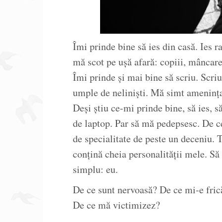
Îmi prinde bine să ies din casă. Ies r
mă scot pe ușă afară: copiii, mâncare
Îmi prinde și mai bine să scriu. Scriu
umple de neliniști. Mă simt amenințat
Deși știu ce-mi prinde bine, să ies, s
de laptop. Par să mă pedepsesc. De c
de specialitate de peste un deceniu. 
conțină cheia personalității mele. Să
simplu: eu.
De ce sunt nervoasă? De ce mi-e frică
De ce mă victimizez?