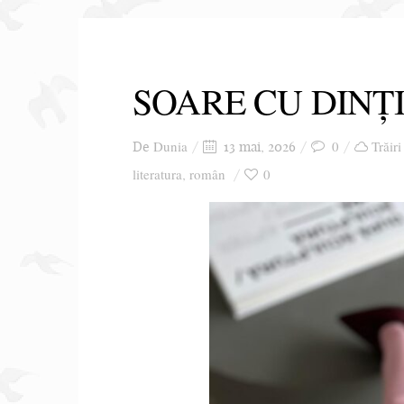
SOARE CU DINȚ
Dunia
0
Trăiri
De
13 mai, 2026
literatura
român
0
,