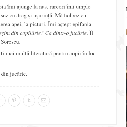
abia îmi ajunge la nas, rareori îmi umple
ersez cu drag și ușurință. Mă holbez cu
erea apei, la picturi. Îmi aștept epifania
eșim din copilărie? Ca dintr-o jucărie.
Îi
 Sorescu.
iti mai multă literatură pentru copii în loc
 din jucărie.