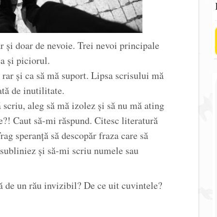
ar și doar de nevoie. Trei nevoi principale
a și piciorul.
 rar și ca să mă suport. Lipsa scrisului mă
ă de inutilitate.
ă scriu, aleg să mă izolez și să nu mă ating
e?! Caut să-mi răspund. Citesc literatură
Trag speranță să descopăr fraza care să
 subliniez și să-mi scriu numele sau
 de un rău invizibil? De ce uit cuvintele?