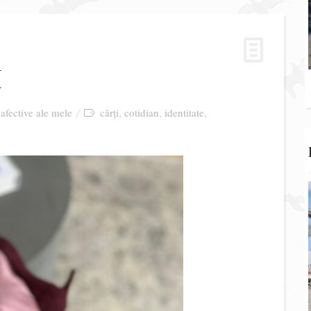
I
 afective ale mele
cărți
cotidian
identitate
,
,
,