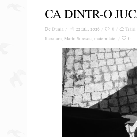
CA DINTR-O JUC
Dunia
0
Trăiri
De
22 iul., 2026
literatura
Marin Sorescu
maternitate
0
,
,