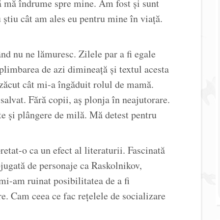
să mă îndrume spre mine. Am fost și sunt
 știu cât am ales eu pentru mine în viață.
nd nu ne lămuresc. Zilele par a fi egale
ă plimbarea de azi dimineață și textul acesta
m zăcut cât mi-a îngăduit rolul de mamă.
alvat. Fără copii, aș plonja în neajutorare.
ate și plângere de milă. Mă detest pentru
tat-o ca un efect al literaturii. Fascinată
bjugată de personaje ca Raskolnikov,
-am ruinat posibilitatea de a fi
e. Cam ceea ce fac rețelele de socializare