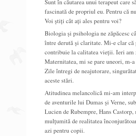
Sunt în căutarea unui terapeut care 
fascinată de propriul eu. Pentru că nu
Voi știți cât ați ales pentru voi?
Biologia și psihologia ne zăpăcesc câ
între derută și claritate. Mi-e clar c
contribuie la calitatea vieții. Ieri a
Maternitatea, mi se pare uneori, m-a s
Zile întregi de neajutorare, singurăt
aceste stări.
Atitudinea melancolică mi-am interpre
de aventurile lui Dumas și Verne, su
Lucien de Rubempre, Hans Castorp, mi
mulțumită de realitatea înconjurătoar
azi pentru copii.