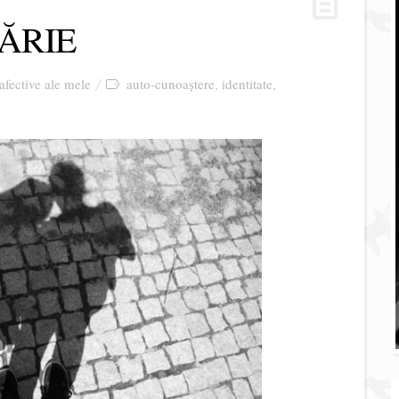
ĂRIE
 afective ale mele
auto-cunoaștere
identitate
,
,