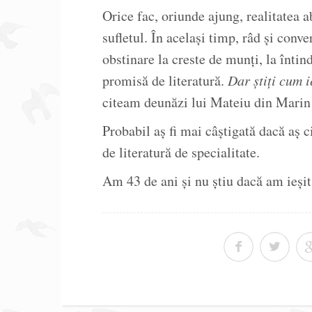
Orice fac, oriunde ajung, realitatea 
sufletul. În același timp, râd și conv
obstinare la creste de munți, la întind
promisă de literatură.
Dar știți cum i
citeam deunăzi lui Mateiu din Marin
Probabil aș fi mai câștigată dacă aș c
de literatură de specialitate.
Am 43 de ani și nu știu dacă am ieșit