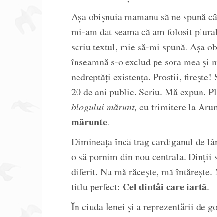
Așa obișnuia mamanu să ne spună cân
mi-am dat seama că am folosit plura
scriu textul, mie să-mi spună. Așa 
înseamnă s-o exclud pe sora mea și m
nedreptăți existența. Prostii, firește
20 de ani public. Scriu. Mă expun. P
blogului mărunt,
cu trimitere la Aru
mărunte
.
Dimineața încă trag cardiganul de lâ
o să pornim din nou centrala. Dinții 
diferit. Nu mă răcește, mă întărește.
Cel dintâi care iartă
titlu perfect:
.
În ciuda lenei și a reprezentării de 