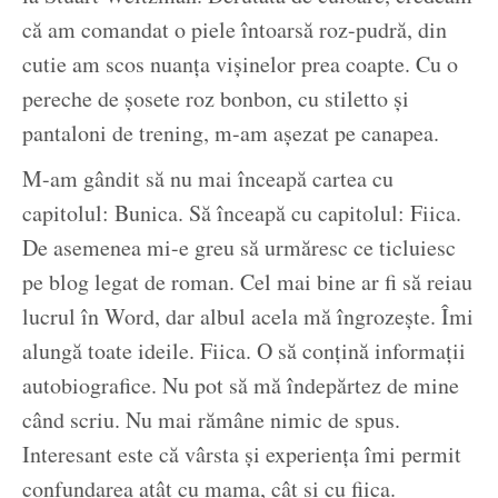
că am comandat o piele întoarsă roz-pudră, din
cutie am scos nuanța vișinelor prea coapte. Cu o
pereche de șosete roz bonbon, cu stiletto și
pantaloni de trening, m-am așezat pe canapea.
M-am gândit să nu mai înceapă cartea cu
capitolul: Bunica. Să înceapă cu capitolul: Fiica.
De asemenea mi-e greu să urmăresc ce ticluiesc
pe blog legat de roman. Cel mai bine ar fi să reiau
lucrul în Word, dar albul acela mă îngrozește. Îmi
alungă toate ideile. Fiica. O să conțină informații
autobiografice. Nu pot să mă îndepărtez de mine
când scriu. Nu mai rămâne nimic de spus.
Interesant este că vârsta și experiența îmi permit
confundarea atât cu mama, cât și cu fiica.