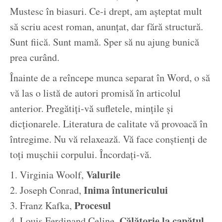
Mustesc în biasuri. Ce-i drept, am așteptat mult
să scriu acest roman, anunțat, dar fără structură.
Sunt fiică. Sunt mamă. Sper să nu ajung bunică
prea curând.
Înainte de a reîncepe munca separat în Word, o să
vă las o listă de autori promisă în articolul
anterior. Pregătiți-vă sufletele, mințile și
dicționarele. Literatura de calitate vă provoacă în
întregime. Nu vă relaxează. Vă face conștienți de
toți mușchii corpului. Încordați-vă.
Valurile
1. Virginia Woolf,
Inima întunericului
2. Joseph Conrad,
Procesul
3. Franz Kafka,
Călătorie la capătul
4. Louis Ferdinand Celine,