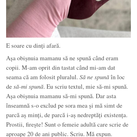
E soare cu dinți afară.
Așa obișnuia mamanu să ne spună când eram
copii. M-am oprit din tastat când mi-am dat
seama că am folosit pluralul.
Să ne spună
în loc
de
să-mi spună
. Eu scriu textul, mie să-mi spună.
Așa obișnuia mamanu să-mi spună. Dar asta
înseamnă s-o exclud pe sora mea și mă simt de
parcă aș minți, de parcă i-aș nedreptăți existența.
Prostii, firește! Sunt o femeie adultă care scrie de
aproape 20 de ani public. Scriu. Mă expun.