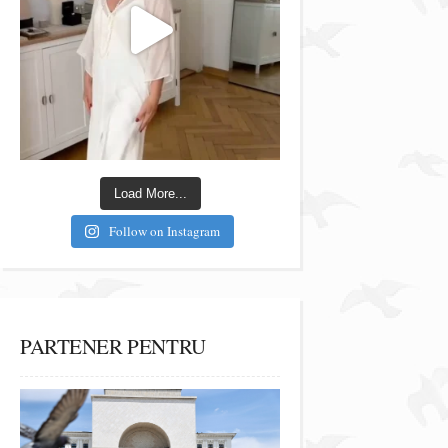
Load More...
Follow on Instagram
PARTENER PENTRU