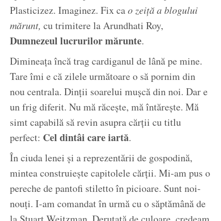
Plasticizez. Imaginez. Fix ca
o zeiță a blogului
mărunt,
cu trimitere la Arundhati Roy,
Dumnezeul lucrurilor mărunte
.
Dimineața încă trag cardiganul de lână pe mine.
Tare îmi e că zilele următoare o să pornim din
nou centrala. Dinții soarelui mușcă din noi. Dar e
un frig diferit. Nu mă răcește, mă întărește. Mă
simt capabilă să revin asupra cărții cu titlu
Cel dintâi care iartă
perfect:
.
În ciuda lenei și a reprezentării de gospodină,
mintea construiește capitolele cărții. Mi-am pus o
pereche de pantofi stiletto în picioare. Sunt noi-
nouți. I-am comandat în urmă cu o săptămână de
la Stuart Weitzman. Derutată de culoare, credeam