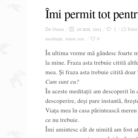
Îmi permit tot pent
Dunia
2
Trăiri
De
20 mai, 2013
meditație
minte zen
0
,
În ultima vreme mă gândesc foarte m
la mine. Fraza asta trebuie citită alt
mea. Și fraza asta trebuie citită doar 
Cum sunt eu?
În aceste meditații am descoperit în 
descoperire, deși pare instantă, fireșt
Viața mea în casa părintească mereu s
ce nu trebuie.
Îmi amintesc cât de uimită am fost at