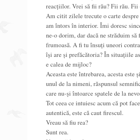
reacțiilor. Vrei să fii rău? Fii rău. Fii
Am citit zilele trecute o carte despr
am întors în interior. Îmi doresc sin
ne-o dorim, dar dacă ne străduim să f
frumoasă. A fi tu însuți uneori contra
își are și prefăcătoria? În situațiile 
e calea de mijloc?
Aceasta este întrebarea, acesta este 
unul de la nimeni, răspunsul semnifi
care nu-și întoarce spatele de la nevoi
Tot ceea ce intuiesc acum că pot face,
autentică, este că caut firescul.
Vreau să fiu rea?
Sunt rea.