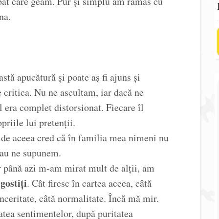
ebat care geam. Pur și simplu am rămas cu
na.
astă apucătură și poate aș fi ajuns și
e critica. Nu ne ascultam, iar dacă ne
l era complet distorsionat. Fiecare îl
priile lui pretenții.
 de aceea cred că în familia mea nimeni nu
sau ne supunem.
 până azi m-am mirat mult de alții, am
ăgostiți
. Cât firesc în cartea aceea, câtă
nceritate, câtă normalitate. Încă mă mir.
tea sentimentelor, după puritatea