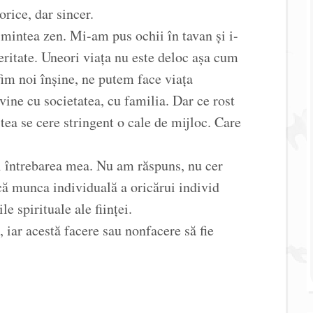
 orice, dar sincer.
e mintea zen. Mi-am pus ochii în tavan și i-
ceritate. Uneori viața nu este deloc așa cum
im noi înșine, ne putem face viața
vine cu societatea, cu familia. Dar ce rost
astea se cere stringent o cale de mijloc. Care
și întrebarea mea. Nu am răspuns, nu cer
că munca individuală a oricărui individ
le spirituale ale ființei.
 iar acestă facere sau nonfacere să fie