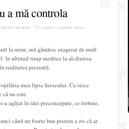
ru a mă controla
 afective ale mele
control
copilărie
firesc
,
,
,
ult la mine, mă gândesc exagerat de mult
fel: în ultimul timp meditez la alcătuirea
în realitatea prezentă.
copilăria mea lipsa firescului. Ca orice
e că nu este.
-a agățat în idei preconcepute, ce trebuie,
unci când un foarte bun prieten a zis că ar