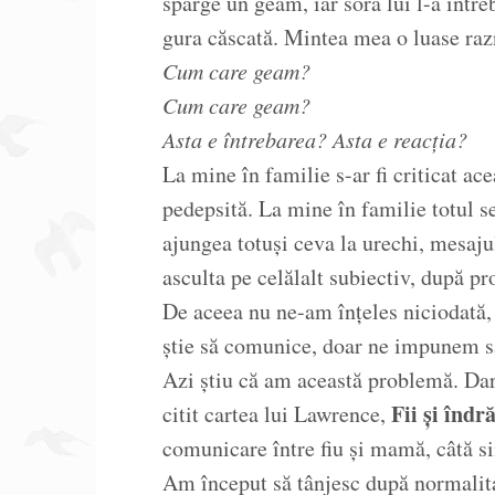
sparge un geam, iar sora lui l-a într
gura căscată. Mintea mea o luase raz
Cum care geam?
Cum care geam?
Asta e întrebarea? Asta e reacția?
La mine în familie s-ar fi criticat ace
pedepsită. La mine în familie totul s
ajungea totuși ceva la urechi, mesaju
asculta pe celălalt subiectiv, după pro
De aceea nu ne-am înțeles niciodată,
știe să comunice, doar ne impunem 
Azi știu că am această problemă. Dar
Fii și îndr
citit cartea lui Lawrence,
comunicare între fiu și mamă, câtă si
Am început să tânjesc după normalita